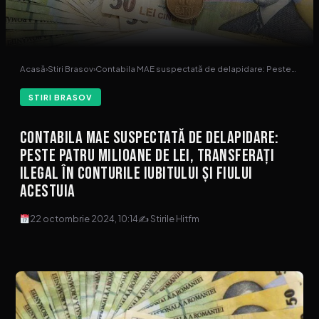
Acasă
›
Stiri Brasov
›
Contabila MAE suspectată de delapidare: Peste…
STIRI BRASOV
Contabila MAE suspectată de delapidare:
Peste patru milioane de lei, transferați
ilegal în conturile iubitului și fiului
acestuia
22 octombrie 2024, 10:14
✍ Stirile Hitfm