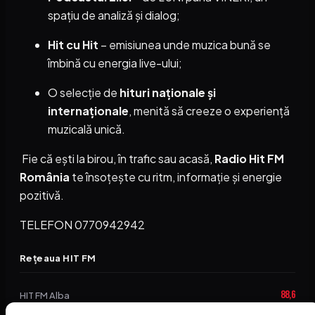
spațiu de analiză și dialog;
Hit cu Hit
– emisiunea unde muzica bună se
îmbină cu energia live-ului;
O selecție de
hituri naționale și
internaționale
, menită să creeze o experiență
muzicală unică.
Fie că ești la birou, în trafic sau acasă,
Radio Hit FM
România
te însoțește cu ritm, informație și energie
pozitivă.
TELEFON 0770942942
Rețeaua HIT FM
88,6
HIT FM Alba