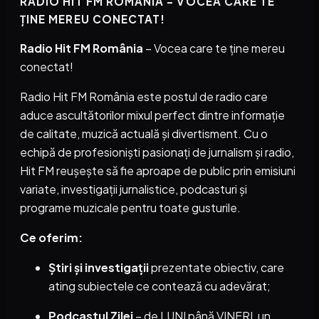
RADIO HIT FM ROMÂNIA – VOCEA CARE TE
ȚINE MEREU CONECTAT!
Radio Hit FM România
– Vocea care te ține mereu
conectat!
Radio Hit FM România este postul de radio care
aduce ascultătorilor mixul perfect dintre informație
de calitate, muzică actuală și divertisment. Cu o
echipă de profesioniști pasionați de jurnalism și radio,
Hit FM reușește să fie aproape de public prin emisiuni
variate, investigații jurnalistice, podcasturi și
programe muzicale pentru toate gusturile.
Ce oferim:
Știri și investigații
prezentate obiectiv, care
ating subiectele ce contează cu adevărat;
Podcastul Zilei
– de LUNI până VINERI, un