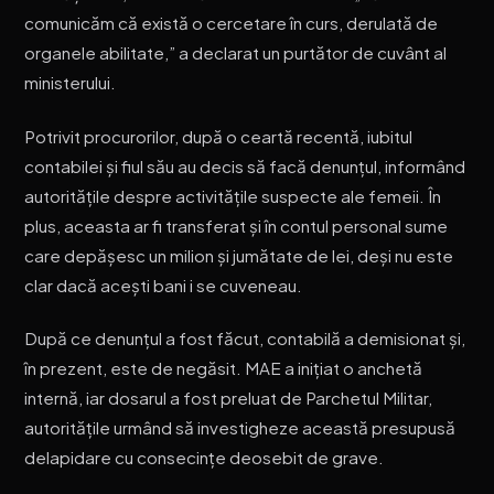
comunicăm că există o cercetare în curs, derulată de
organele abilitate,” a declarat un purtător de cuvânt al
ministerului.
Potrivit procurorilor, după o ceartă recentă, iubitul
contabilei și fiul său au decis să facă denunțul, informând
autoritățile despre activitățile suspecte ale femeii. În
plus, aceasta ar fi transferat și în contul personal sume
care depășesc un milion și jumătate de lei, deși nu este
clar dacă acești bani i se cuveneau.
După ce denunțul a fost făcut, contabilă a demisionat și,
în prezent, este de negăsit. MAE a inițiat o anchetă
internă, iar dosarul a fost preluat de Parchetul Militar,
autoritățile urmând să investigheze această presupusă
delapidare cu consecințe deosebit de grave.