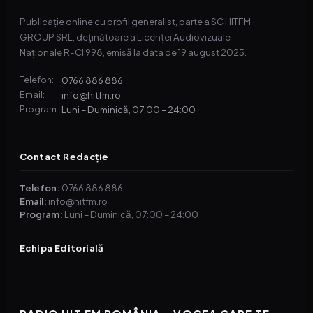
Publicație online cu profil generalist, parte a SC HITFM
GROUP SRL, deținătoare a Licenței Audiovizuale
Naționale R-CI 998, emisă la data de 19 august 2025.
0766 886 886
Telefon:
info@hitfm.ro
Email:
Luni – Duminică, 07:00 – 24:00
Program:
Contact Redacție
Telefon:
0766 886 886
Email:
info@hitfm.ro
Program:
Luni – Duminică, 07:00 – 24:00
Echipa Editorială