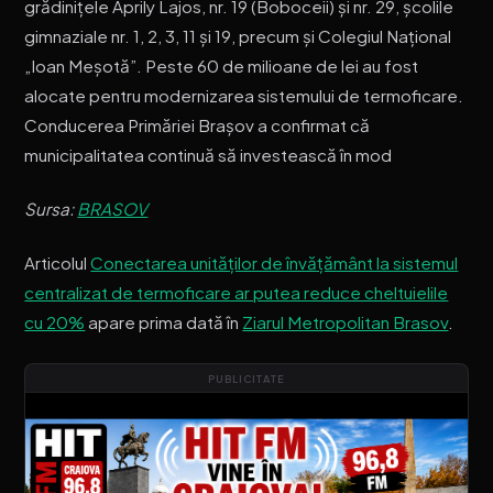
grădinițele Aprily Lajos, nr. 19 (Boboceii) și nr. 29, școlile
gimnaziale nr. 1, 2, 3, 11 și 19, precum și Colegiul Național
„Ioan Meșotă”. Peste 60 de milioane de lei au fost
alocate pentru modernizarea sistemului de termoficare.
Conducerea Primăriei Brașov a confirmat că
municipalitatea continuă să investească în mod
Sursa:
BRASOV
Articolul
Conectarea unităților de învățământ la sistemul
centralizat de termoficare ar putea reduce cheltuielile
cu 20%
apare prima dată în
Ziarul Metropolitan Brasov
.
PUBLICITATE