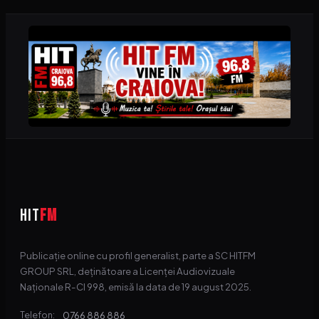
HIT
FM
Publicație online cu profil generalist, parte a SC HITFM
GROUP SRL, deținătoare a Licenței Audiovizuale
Naționale R-CI 998, emisă la data de 19 august 2025.
0766 886 886
Telefon: