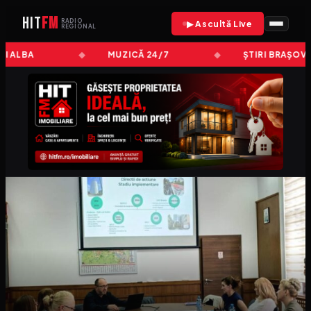
HIT
FM
RADIO
▶ Ascultă Live
REGIONAL
RI ALBA
MUZICĂ 24/7
ȘTIRI BRAȘOV