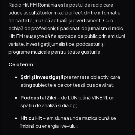
Radio Hit FM România este postul de radio care
aduce ascultătorilor mixul perfect dintre informație
de calitate, muzică actuală și divertisment. Cu o
echipă de profesioniști pasionați de jurnalism și radio,
Hit FM reușește să fie aproape de public prin emisiuni
variate, investigații jurnalistice, podcasturi și
programe muzicale pentru toate gusturile.
Ce oferim:
Știri și investigații
prezentate obiectiv, care
ating subiectele ce contează cu adevărat;
Podcastul Zilei
– de LUNI până VINERI, un
spațiu de analiză și dialog;
Hit cu Hit
– emisiunea unde muzica bună se
îmbină cu energia live-ului;