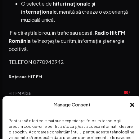
O selecție de
hituri naționale și
internaționale
, menită să creeze o experiență
muzicală unică.
Fie că ești la birou, în trafic sau acasă,
Radio Hit FM
România
te însoțește cu ritm, informație și energie
pozitivă.
TELEFON 0770942942
Rețeaua HIT FM
88,6
HIT FM Alba
94,2
Manage Consent
HIT FM Brașov
89,5
HIT FM Harghita
Pentru a vă oferi cele mai bune experiențe, folosim tehnologii
precum cookie-urile pentru a stoca și/sau accesa informații despre
94,3
HIT FM Abrud
dispozitiv. Acordarea consimțământului pentru aceste tehnologii ne
va permite să procesăm date precum comportamentul de navigare
95,1
HIT FM Horezu