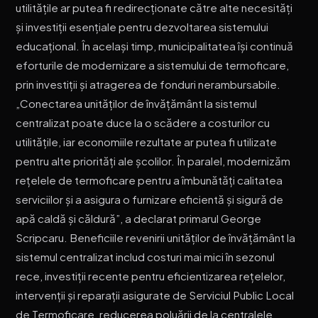
utilitățile ar putea fi redirecționate către alte necesități
și investiții esențiale pentru dezvoltarea sistemului
educațional. În același timp, municipalitatea își continuă
eforturile de modernizare a sistemului de termoficare,
prin investiții și atragerea de fonduri nerambursabile.
„Conectarea unităților de învățământ la sistemul
centralizat poate duce la o scădere a costurilor cu
utilitățile, iar economiile rezultate ar putea fi utilizate
pentru alte priorități ale școlilor. În paralel, modernizăm
rețelele de termoficare pentru a îmbunătăți calitatea
serviciilor și a asigura o furnizare eficientă și sigură de
apă caldă și căldură”, a declarat primarul George
Scripcaru. Beneficiile revenirii unităților de învățământ la
sistemul centralizat includ costuri mai mici în sezonul
rece, investiții recente pentru eficientizarea rețelelor,
intervenții și reparații asigurate de Serviciul Public Local
de Termoficare, reducerea poluării de la centralele