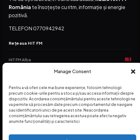
România
te însoțește cu ritm, informație și energie
pozitivă.
TELEFON 0770942942
Rețeaua HIT FM
88,6
HIT FM Alba
94,2
Manage Consent
HIT FM Brașov
89,5
HIT FM Harghita
Pentru a vă oferi cele mai bune experiențe, folosim tehnologii
precum cookie-urile pentru a stoca și/sau accesa informații despre
94,3
HIT FM Abrud
dispozitiv. Acordarea consimțământului pentru aceste tehnologii ne
va permite să procesăm date precum comportamentul de navigare
95,1
HIT FM Horezu
sau identificatorii unici de pe acest site. Neacordarea
consimțământului sau retragerea acestuia poate afecta negativ
88,2
HIT FM Nehoiu
anumite funcționalități și caracteristici
96,8
HIT FM Dolj