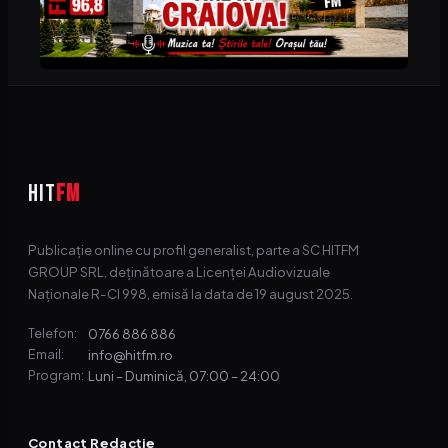
HIT
FM
Publicație online cu profil generalist, parte a SC HITFM
GROUP SRL, deținătoare a Licenței Audiovizuale
Naționale R-CI 998, emisă la data de 19 august 2025.
0766 886 886
Telefon:
info@hitfm.ro
Email:
Luni – Duminică, 07:00 – 24:00
Program:
Contact Redacție