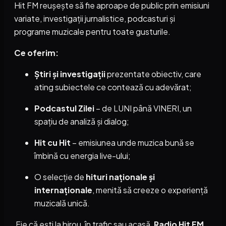
Hit FM reușește să fie aproape de public prin emisiuni
variate, investigații jurnalistice, podcasturi și
programe muzicale pentru toate gusturile.
Ce oferim:
Știri și investigații
prezentate obiectiv, care
ating subiectele ce contează cu adevărat;
Podcastul Zilei
– de LUNI până VINERI, un
spațiu de analiză și dialog;
Hit cu Hit
– emisiunea unde muzica bună se
îmbină cu energia live-ului;
O selecție de
hituri naționale și
internaționale
, menită să creeze o experiență
muzicală unică.
Fie că ești la birou, în trafic sau acasă,
Radio Hit FM