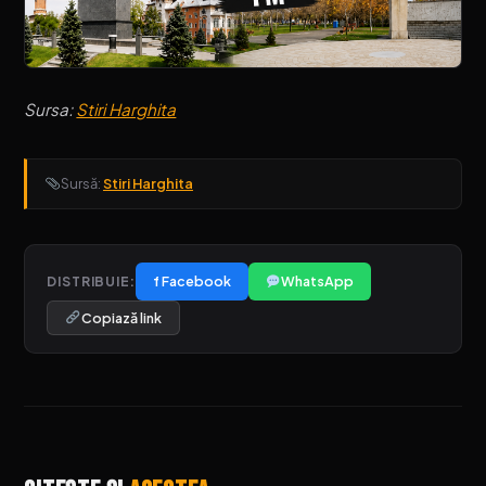
Sursa:
Stiri Harghita
Sursă:
Stiri Harghita
f Facebook
WhatsApp
DISTRIBUIE:
Copiază link