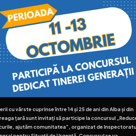
erii cu vârste cuprinse între 14 și 25 de ani din Alba și din
reaga țară sunt invitați să participe la concursul „Redu
scurile, ajutăm comunitatea”, organizat de Inspectoratu
neral pentru Situații de Urgență. Concursul se va