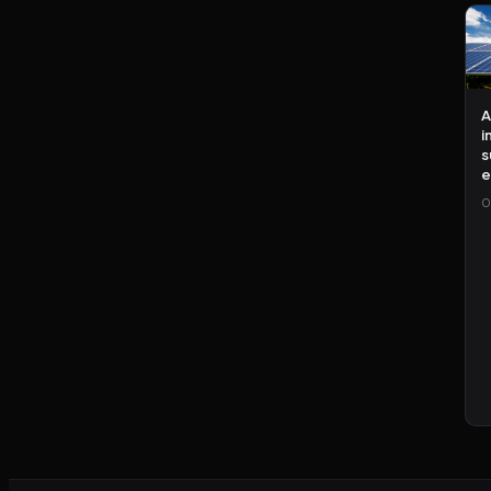
A
i
s
e
0