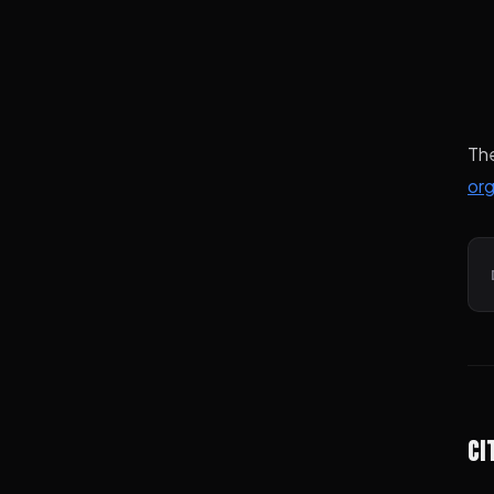
Th
org
Ci