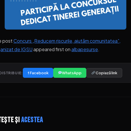
e post
Concurs „Reducem riscurile, ajutăm comunitatea”,
anizat de IGSU
appeared first on
albapesurse
.
f Facebook
WhatsApp
Copiază link
DISTRIBUIE:
tește și
acestea