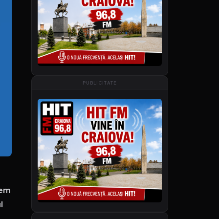
PUBLICITATE
cem
l