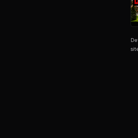
Det
sit