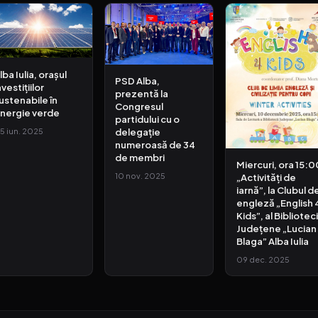
lba Iulia, orașul
PSD Alba,
nvestițiilor
prezentă la
ustenabile în
Congresul
nergie verde
partidului cu o
delegație
5 iun. 2025
numeroasă de 34
de membri
Miercuri, ora 15:0
„Activități de
10 nov. 2025
iarnă”, la Clubul d
engleză „English 
Kids”, al Biblioteci
Județene „Lucian
Blaga” Alba Iulia
09 dec. 2025