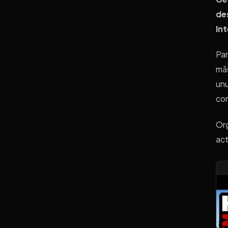
de
In
Par
măs
unu
com
Org
act