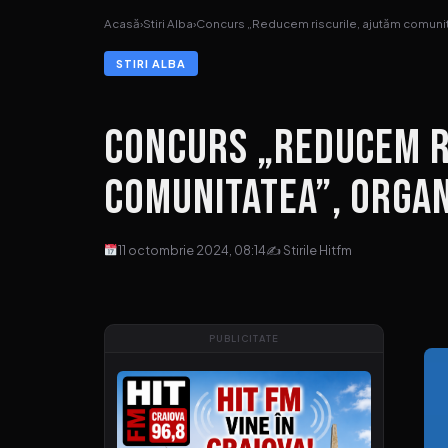
Acasă
›
Stiri Alba
›
Concurs „Reducem riscurile, ajutăm comunit
STIRI ALBA
Concurs „Reducem r
comunitatea”, organ
11 octombrie 2024, 08:14
✍ Stirile Hitfm
PUBLICITATE