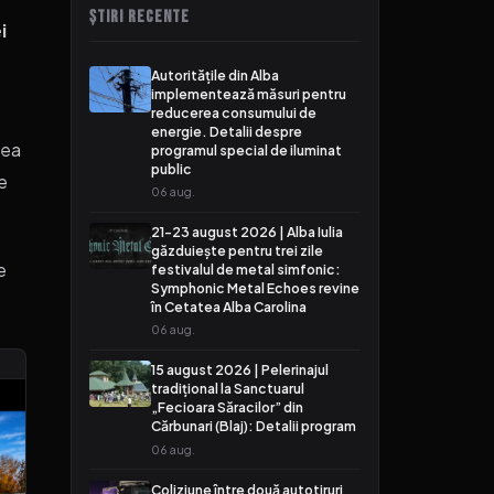
ȘTIRI RECENTE
i
Autoritățile din Alba
implementează măsuri pentru
reducerea consumului de
energie. Detalii despre
rea
programul special de iluminat
public
ie
06 aug.
21-23 august 2026 | Alba Iulia
găzduiește pentru trei zile
e
festivalul de metal simfonic:
Symphonic Metal Echoes revine
în Cetatea Alba Carolina
06 aug.
15 august 2026 | Pelerinajul
tradițional la Sanctuarul
„Fecioara Săracilor” din
Cărbunari (Blaj): Detalii program
06 aug.
Coliziune între două autotiruri