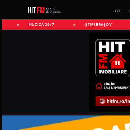
HIT
FM
RADIO
LIVE
REGIONAL
MUZICĂ 24/7
ȘTIRI BRAȘOV