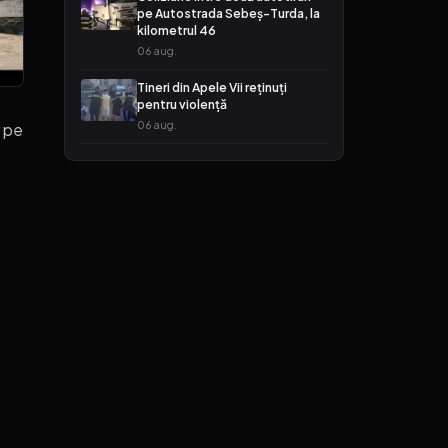
pe Autostrada Sebeș-Turda, la
kilometrul 46
06 aug.
Tineri din Apele Vii reținuți
pentru violență
06 aug.
e pe