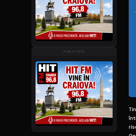
PUBLICITATE
Tin
înt
ri
Ge