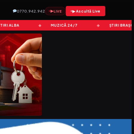
0770.942.942
▶
▶ Ascultă Live
LIVE
 ALBA
MUZICĂ 24/7
ȘTIRI BRAȘOV