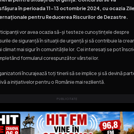
sfășura în perioada 11-13 octombrie 2024, cu ocazia Zile
ternaționale pentru Reducerea Riscurilor de Dezastre.
ticipanții vor avea ocazia să-și testeze cunoștințele despre
urile de siguranță în situații de urgență și să contribuie la crea
i climat mai sigur în comunitățile lor. Cei interesați se pot înscr
pletând formularul corespunzător vârstei lor.
anizatorii încurajează toți tinerii să se implice și să devină part
ivă a inițiativelor pentru o Românie mai rezilientă.
PUBLICITATE