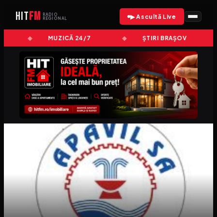
HIT
FM
RADIO
▶ Ascultă Live
REGIONAL
MUZICĂ 24/7
ȘTIRI BRAȘOV