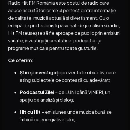
Radio Hit FM România este postul de radio care
aduce ascultătorilor mixul perfect dintre informație
de calitate, muzică actuală și divertisment. Cu o
echipă de profesioniști pasionați de jurnalism și radio,
Hit FM reușește să fie aproape de public prin emisiuni
variate, investigații jurnalistice, podcasturi și
programe muzicale pentru toate gusturile.
Ce oferim:
Știri și investigații
prezentate obiectiv, care
ating subiectele ce contează cu adevărat;
Podcastul Zilei
– de LUNI până VINERI, un
spațiu de analiză și dialog;
Hit cu Hit
– emisiunea unde muzica bună se
îmbină cu energia live-ului;