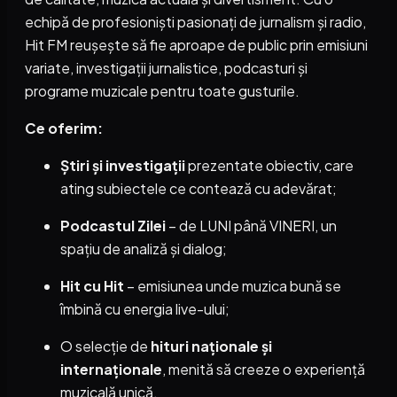
echipă de profesioniști pasionați de jurnalism și radio,
Hit FM reușește să fie aproape de public prin emisiuni
variate, investigații jurnalistice, podcasturi și
programe muzicale pentru toate gusturile.
Ce oferim:
Știri și investigații
prezentate obiectiv, care
ating subiectele ce contează cu adevărat;
Podcastul Zilei
– de LUNI până VINERI, un
spațiu de analiză și dialog;
Hit cu Hit
– emisiunea unde muzica bună se
îmbină cu energia live-ului;
O selecție de
hituri naționale și
internaționale
, menită să creeze o experiență
muzicală unică.