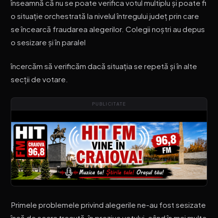
înseamnă că nu se poate verifica votul multiplu și poate fi
o situație orchestrată la nivelul întregului județ prin care
se încearcă fraudarea alegerilor. Colegii noștri au depus
o sesizare și în paralel
încercăm să verificăm dacă situația se repetă și în alte
secții de votare.
PUBLICITATE
Primele problemele privind alegerile ne-au fost sesizate
încă de seara trecută, în preziua votului, când în mai multe