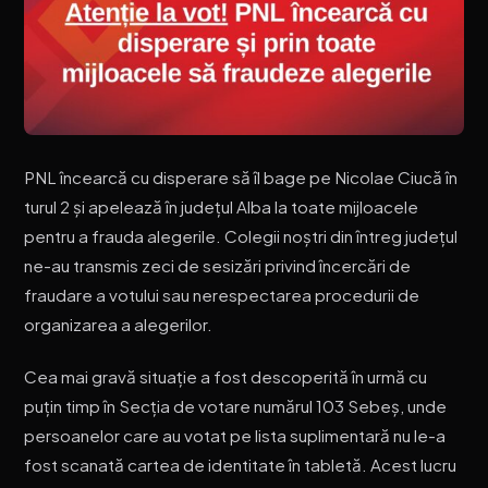
PNL încearcă cu disperare să îl bage pe Nicolae Ciucă în
turul 2 și apelează în județul Alba la toate mijloacele
pentru a frauda alegerile. Colegii noștri din întreg județul
ne-au transmis zeci de sesizări privind încercări de
fraudare a votului sau nerespectarea procedurii de
organizarea a alegerilor.
Cea mai gravă situație a fost descoperită în urmă cu
puțin timp în Secția de votare numărul 103 Sebeș, unde
persoanelor care au votat pe lista suplimentară nu le-a
fost scanată cartea de identitate în tabletă. Acest lucru