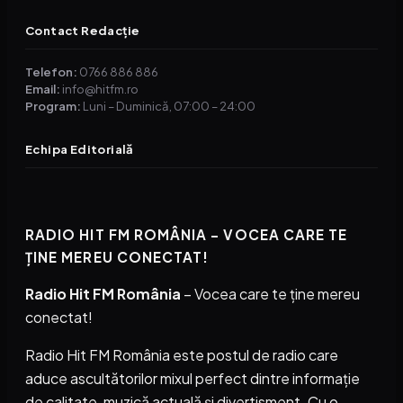
Contact Redacție
Telefon:
0766 886 886
Email:
info@hitfm.ro
Program:
Luni – Duminică, 07:00 – 24:00
Echipa Editorială
RADIO HIT FM ROMÂNIA – VOCEA CARE TE
ȚINE MEREU CONECTAT!
Radio Hit FM România
– Vocea care te ține mereu
conectat!
Radio Hit FM România este postul de radio care
aduce ascultătorilor mixul perfect dintre informație
de calitate, muzică actuală și divertisment. Cu o