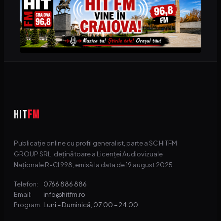
HIT
FM
Publicație online cu profil generalist, parte a SC HITFM
GROUP SRL, deținătoare a Licenței Audiovizuale
Naționale R-CI 998, emisă la data de 19 august 2025.
0766 886 886
Telefon:
info@hitfm.ro
Email:
Luni – Duminică, 07:00 – 24:00
Program: