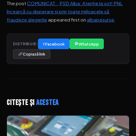
The post
COMUNICAT: „PSD Alba: Atenție la vot! PNL
încearcă cu disperare și prin toate mijloacele să
fraudeze alegerile
appeared first on
albapesurse
.
f Facebook
WhatsApp
DISTRIBUIE:
Copiază link
Citește și
acestea