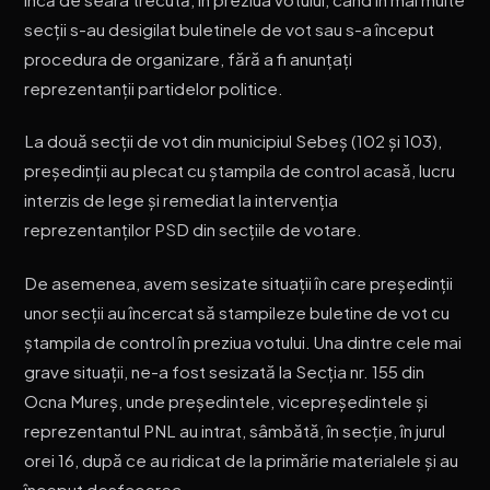
secții s-au desigilat buletinele de vot sau s-a început
procedura de organizare, fără a fi anunțați
reprezentanții partidelor politice.
La două secții de vot din municipiul Sebeș (102 și 103),
președinții au plecat cu ștampila de control acasă, lucru
interzis de lege și remediat la intervenția
reprezentanților PSD din secțiile de votare.
De asemenea, avem sesizate situații în care președinții
unor secții au încercat să stampileze buletine de vot cu
ștampila de control în preziua votului. Una dintre cele mai
grave situații, ne-a fost sesizată la Secția nr. 155 din
Ocna Mureș, unde președintele, vicepreședintele și
reprezentantul PNL au intrat, sâmbătă, în secție, în jurul
orei 16, după ce au ridicat de la primărie materialele și au
început desfacerea