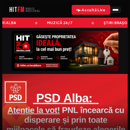
HIT
FM
RADIO
▶ Ascultă Live
REGIONAL
IRI ALBA
MUZICĂ 24/7
ȘTIRI BRAȘOV