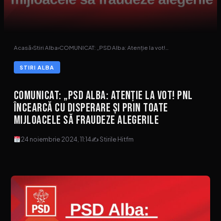
Acasă
›
Stiri Alba
›
COMUNICAT: „PSD Alba: Atenție la vot!…
STIRI ALBA
COMUNICAT: „PSD Alba: Atenție la vot! PNL
încearcă cu disperare și prin toate
mijloacele să fraudeze alegerile
24 noiembrie 2024, 11:14
✍ Stirile Hitfm