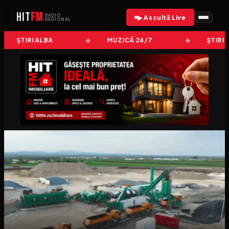
HIT
FM
RADIO
▶ Ascultă Live
REGIONAL
ȘTIRI ALBA
MUZICĂ 24/7
ȘTIRI 