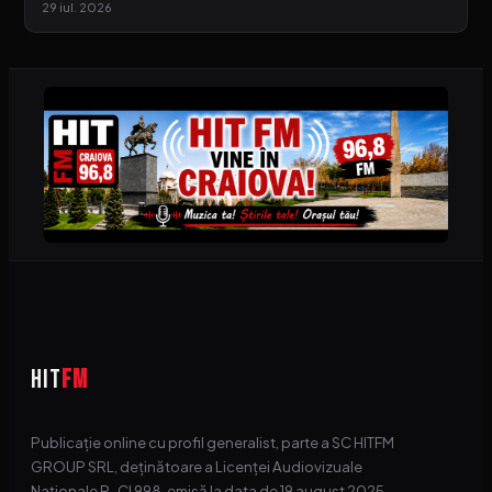
29 iul. 2026
HIT
FM
Publicație online cu profil generalist, parte a SC HITFM
GROUP SRL, deținătoare a Licenței Audiovizuale
Naționale R-CI 998, emisă la data de 19 august 2025.