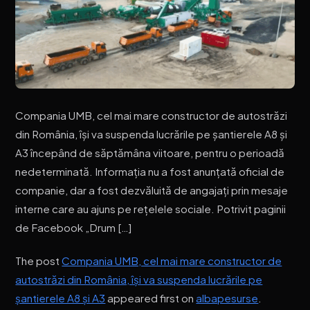
Compania UMB, cel mai mare constructor de autostrăzi
din România, își va suspenda lucrările pe șantierele A8 și
A3 începând de săptămâna viitoare, pentru o perioadă
nedeterminată. Informația nu a fost anunțată oficial de
companie, dar a fost dezvăluită de angajați prin mesaje
interne care au ajuns pe rețelele sociale. Potrivit paginii
de Facebook „Drum […]
The post
Compania UMB, cel mai mare constructor de
autostrăzi din România, își va suspenda lucrările pe
șantierele A8 și A3
appeared first on
albapesurse
.