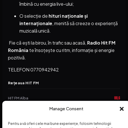
îmbină cu energia live-ului;
O selecție de
hituri naționale și
internaționale
, menită să creeze o experiență
muzicală unică.
Fie că ești la birou, în trafic sau acasă,
Radio Hit FM
România
te însoțește cu ritm, informație și energie
pozitivă.
TELEFON 0770942942
Rețeaua HIT FM
88,6
HIT FM Alba
Manage Consent
94,2
HIT FM Brașov
89,5
HIT FM Harghita
Pentru a vă oferi cele mai bune experiențe, folosim tehnologii