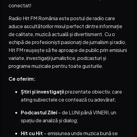
conectat!
Radio Hit FM România este postul de radio care
aduce ascultătorilor mixul perfect dintre informație
de calitate, muzică actuală și divertisment. Cu o
echipă de profesioniști pasionați de jurnalism și radio,
Hit FM reușește să fie aproape de public prin emisiuni
variate, investigații jurnalistice, podcasturi și
programe muzicale pentru toate gusturile.
Ce oferim:
Știri și investigații
prezentate obiectiv, care
ating subiectele ce contează cu adevărat;
Podcastul Zilei
– de LUNI până VINERI, un
spațiu de analiză și dialog;
Hit cu Hit
– emisiunea unde muzica bună se