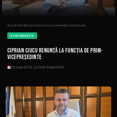
Acasă
›
Stiri Brasov
›
Ciprian Ciucu renunță la funcția de…
STIRI BRASOV
Ciprian Ciucu renunță la funcția de prim-
vicepreședinte
20 iunie 2026, 22:14
✍ Stirile Hitfm