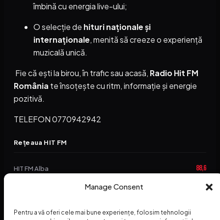
îmbină cu energia live-ului;
O selecție de
hituri naționale și
internaționale
, menită să creeze o experiență
muzicală unică.
Fie că ești la birou, în trafic sau acasă,
Radio Hit FM
România
te însoțește cu ritm, informație și energie
pozitivă.
TELEFON 0770942942
Rețeaua HIT FM
88,6
HIT FM Alba
94,2
Manage Consent
HIT FM Brașov
89,5
HIT FM Harghita
Pentru a vă oferi cele mai bune experiențe, folosim tehnologii