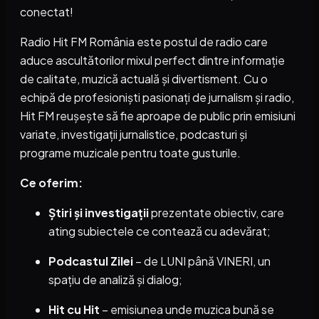
conectat!
Radio Hit FM România este postul de radio care
aduce ascultătorilor mixul perfect dintre informație
de calitate, muzică actuală și divertisment. Cu o
echipă de profesioniști pasionați de jurnalism și radio,
Hit FM reușește să fie aproape de public prin emisiuni
variate, investigații jurnalistice, podcasturi și
programe muzicale pentru toate gusturile.
Ce oferim:
Știri și investigații
prezentate obiectiv, care
ating subiectele ce contează cu adevărat;
Podcastul Zilei
– de LUNI până VINERI, un
spațiu de analiză și dialog;
Hit cu Hit
– emisiunea unde muzica bună se