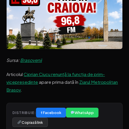
Sursa:
Brasovenii
Articolul
Ciprian Ciucu renunță la funcția de prim-
vicepreședinte
apare prima dată în
Ziarul Metropolitan
Brasov
.
f Facebook
WhatsApp
DISTRIBUIE:
Copiază link