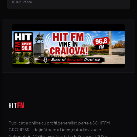
10 iun. 2026
HIT
FM
Publicație online cu profil generalist, parte a SC HITFM
GROUP SRL, deținătoare a Licenței Audiovizuale
Naționale R-CI 998, emisă la data de 19 august 2025.