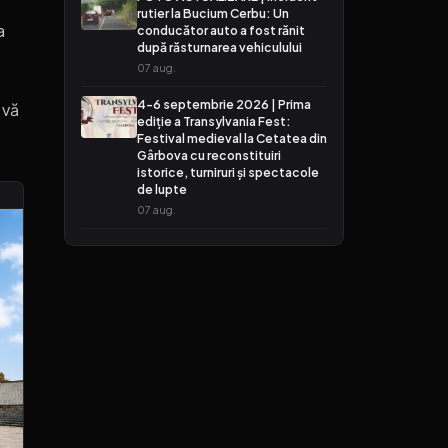
rutier la Bucium Cerbu: Un
a
conducător auto a fost rănit
după răsturnarea vehiculului
07 aug.
4-6 septembrie 2026 | Prima
 vă
ediție a Transylvania Fest:
Festival medieval la Cetatea din
Gârbova cu reconstituiri
istorice, turniruri și spectacole
de lupte
07 aug.