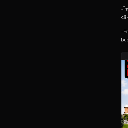
-Îm
că 
-Fi
buc