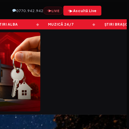
0770.942.942
▶
▶ Ascultă Live
LIVE
LBA
MUZICĂ 24/7
ȘTIRI BRAȘOV