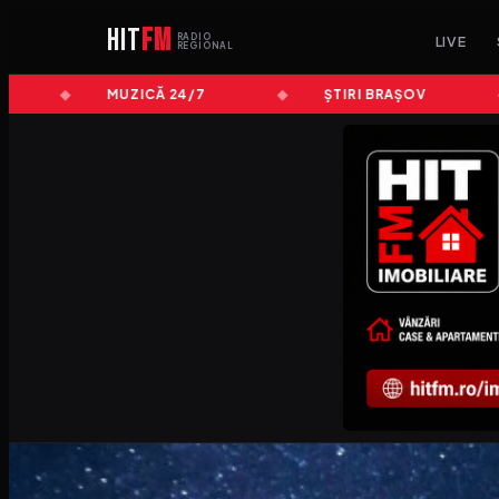
HIT
FM
RADIO
LIVE
REGIONAL
MUZICĂ 24/7
ȘTIRI BRAȘOV