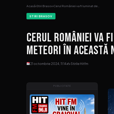
Acasă
›
Stiri Brasov
›
Cerul României va fi luminat de…
STIRI BRASOV
Cerul României va fi
meteori în această 
21 octombrie 2024, 11:14
✍ Stirile Hitfm
PUBLICITATE