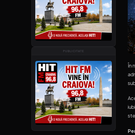
PUBLICITATE
În 
adm
sub
Ace
iub
ste
Pe