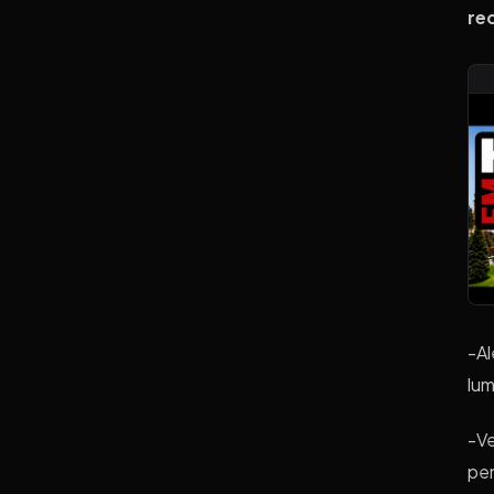
re
-Al
lum
-Ve
pen