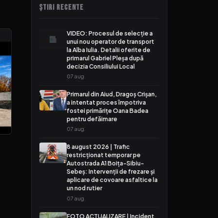
ȘTIRI RECENTE
VIDEO: Procesul de selecție a
unui nou operator de transport
la Alba Iulia. Detalii oferite de
primarul Gabriel Pleșa după
decizia Consiliului Local
07 aug.
Primarul din Aiud, Dragoș Crișan,
a intentat proces împotriva
fostei primărițe Oana Badea
pentru defăimare
07 aug.
8 august 2026 | Trafic
restricționat temporar pe
Autostrada A1 Boița-Sibiu-
Sebeș: Intervenții de frezare și
aplicare de covoare asfaltice la
un nod rutier
07 aug.
FOTO ACTUALIZARE | Incident