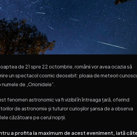
noaptea de 21 spre 22 octombrie, românii vor avea ocazia să
ire un spectacol cosmic deosebit: ploaia de meteori cunosc
 numele de „Orionidele”.
st fenomen astronomic va fi vizibil în întreaga țară, oferind
itorilor de astronomie și tuturor curioșilor șansa de a observa
lele căzătoare pe cerul nopții.
ntru a profita la maximum de acest eveniment, iată cât