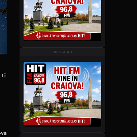
PUBLICITATE
ută
eva