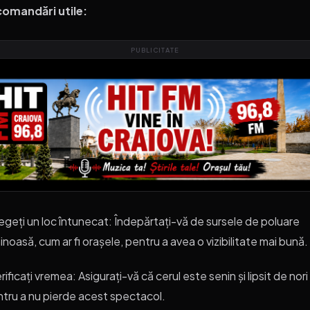
comandări utile:
PUBLICITATE
egeți un loc întunecat: Îndepărtați-vă de sursele de poluare
inoasă, cum ar fi orașele, pentru a avea o vizibilitate mai bună.
rificați vremea: Asigurați-vă că cerul este senin și lipsit de nori
tru a nu pierde acest spectacol.