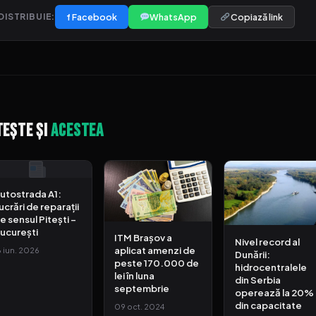
f Facebook
WhatsApp
Copiază link
DISTRIBUIE:
tește și
acestea
utostrada A1:
ucrări de reparații
e sensul Pitești –
ucurești
ITM Brașov a
Nivel record al
aplicat amenzi de
6 iun. 2026
Dunării:
peste 170.000 de
hidrocentralele
lei în luna
din Serbia
septembrie
operează la 20%
din capacitate
09 oct. 2024