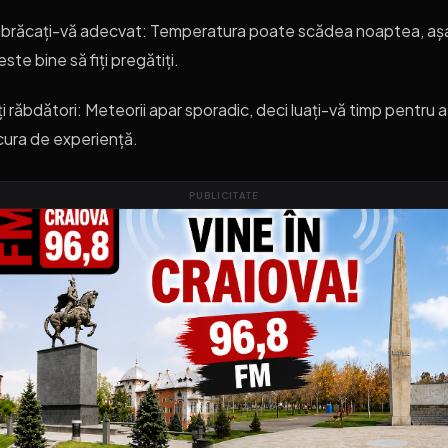
brăcați-vă adecvat: Temperatura poate scădea noaptea, aș
este bine să fiți pregătiți.
ți răbdători: Meteorii apar sporadic, deci luați-vă timp pentru a
ura de experiență.
PUBLICITATE