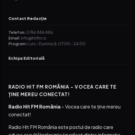
Contact Redacție
Telefon:
0766 886 886
Email:
info@hitfm.ro
Program:
Luni – Duminică, 07:00 – 24:00
Echipa Editorială
RADIO HIT FM ROMÂNIA – VOCEA CARE TE
ȚINE MEREU CONECTAT!
Radio Hit FM România
– Vocea care te ține mereu
conectat!
Radio Hit FM România este postul de radio care
aduce ascultătorilor mixul perfect dintre informație