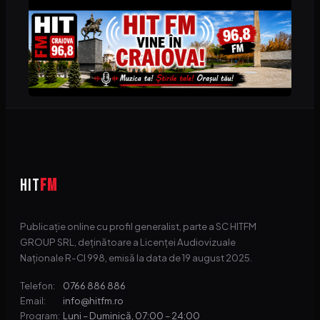
HIT
FM
Publicație online cu profil generalist, parte a SC HITFM
GROUP SRL, deținătoare a Licenței Audiovizuale
Naționale R-CI 998, emisă la data de 19 august 2025.
0766 886 886
Telefon:
info@hitfm.ro
Email:
Luni – Duminică, 07:00 – 24:00
Program: