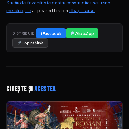
Studiu de fezabilitate pentru constructia unei uzine
metalurgice
appeared first on
albapesurse
.
f Facebook
WhatsApp
DISTRIBUIE:
Copiază link
Citește și
acestea