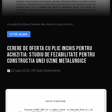
Acasă
›
Stiri Alba
›
Cerere de oferta cu plic inchis…
STIRI ALBA
Cerere de oferta cu plic inchis pentru
achizitia: Studiu de fezabilitate pentru
constructia unei uzine metalurgice
22 iulie 2025, 09:14
✍ Stirile Hitfm