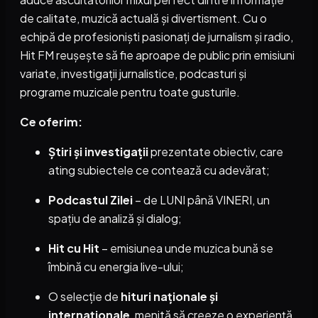
de calitate, muzică actuală și divertisment. Cu o
echipă de profesioniști pasionați de jurnalism și radio,
Hit FM reușește să fie aproape de public prin emisiuni
variate, investigații jurnalistice, podcasturi și
programe muzicale pentru toate gusturile.
Ce oferim:
Știri și investigații
prezentate obiectiv, care
ating subiectele ce contează cu adevărat;
Podcastul Zilei
– de LUNI până VINERI, un
spațiu de analiză și dialog;
Hit cu Hit
– emisiunea unde muzica bună se
îmbină cu energia live-ului;
O selecție de
hituri naționale și
internaționale
, menită să creeze o experiență