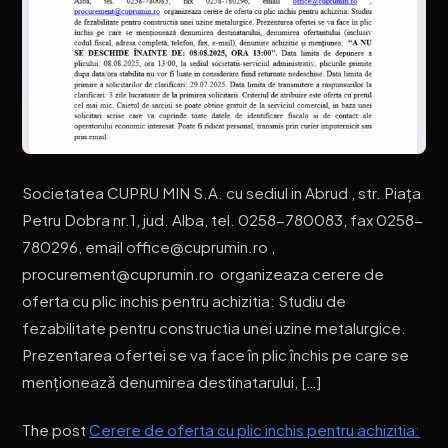
Societatea CUPRU MIN S.A. cu sediul in Abrud , str. Piața
Petru Dobra nr.1, jud. Alba, tel. 0258-780083, fax 0258-
780296, email office@cuprumin.ro ,
procurement@cuprumin.ro organizeaza cerere de
oferta cu plic inchis pentru achizitia: Studiu de
fezabilitate pentru constructia unei uzine metalurgice.
Prezentarea ofertei se va face în plic închis pe care se
menționează denumirea destinatarului, […]
The post
Cerere de oferta cu plic inchis pentru achizitia: