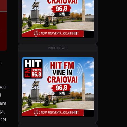
PUBLICITATE
,
 sau
ă
iere
ța,
 DN