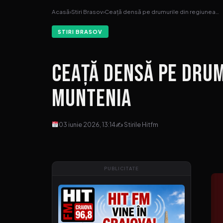
Acasă
›
Stiri Brasov
›
Ceață densă pe drumurile din regiunea…
STIRI BRASOV
Ceață densă pe drum
Muntenia
03 iunie 2026, 13:14
✍ Stirile Hitfm
PUBLICITATE