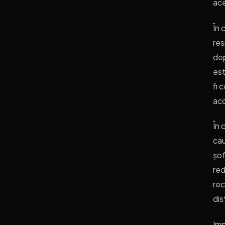
ace
În 
res
dep
est
fi 
ac
În 
cau
șof
red
rec
dis
Imp