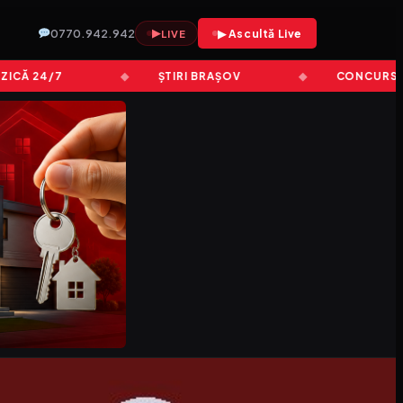
0770.942.942
▶
▶ Ascultă Live
LIVE
Ă 24/7
ȘTIRI BRAȘOV
CONCURSURI