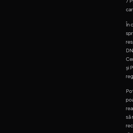
7 P
car
În 
spr
res
DN7
Cen
și 
reg
Pot
poa
rea
să 
rec