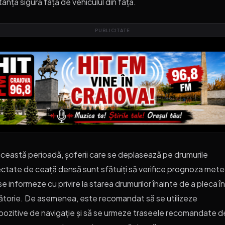
tanță sigură față de vehiculul din față.
PUBLICITATE
această perioadă, șoferii care se deplasează pe drumurile
ctate de ceață densă sunt sfătuiți să verifice prognoza mete
se informeze cu privire la starea drumurilor înainte de a pleca în
ătorie. De asemenea, este recomandat să se utilizeze
pozitive de navigație și să se urmeze traseele recomandate d