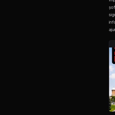
șof
sig
inf
aju