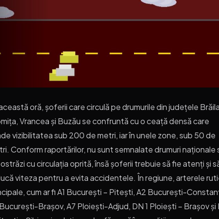
această oră, șoferii care circulă pe drumurile din județele Brăila
omița, Vrancea și Buzău se confruntă cu o ceață densă care
de vizibilitatea sub 200 de metri, iar în unele zone, sub 50 de
ri. Conform raportărilor, nu sunt semnalate drumuri naționale
ostrăzi cu circulația oprită, însă șoferii trebuie să fie atenți și s
ucă viteza pentru a evita accidentele. În regiune, arterele rut
ncipale, cum ar fi A1 București – Pitești, A2 București-Constan
București-Brașov, A7 Ploiești-Adjud, DN 1 Ploiești – Brașov și