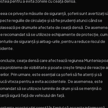
stea pentru a evita zonele cu ceață densă.
ceea ce privește măsurile de siguranță, șoferii sunt avertizați s
pecte regulile de circulație și să fie prudenți atunci când se
lasează pe drumurile afectate de ceață densă. De asemene
e recomandat să se utilizeze echipamente de protecție, cum 
centurile de siguranță și airbag-urile, pentru a reduce riscul de
cidente.
concluzie, ceața densă care afectează regiunea Muntenia po
za probleme de vizibilitate și poate crește timpul de reacție a
erilor. Prin urmare, este esențial ca șoferii să fie atenți și să
ucă viteza pentru a evita accidentele. De asemenea, este
omandat să se utilizeze luminile de drum și să se mențină o
tanță sigură față de vehiculul din față.
ortanța acestei știri constă în faptul că aceasta informează