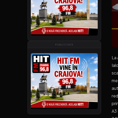
PUBLICITATE
La 
Ial
sca
met
aut
red
pri
A3 