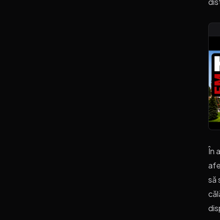
dis
În 
afe
să 
căl
dis