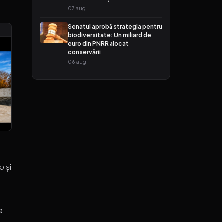
07 aug.
Senatul aprobă strategia pentru
biodiversitate: Un miliard de
euro din PNRR alocat
conservării
06 aug.
o și
e