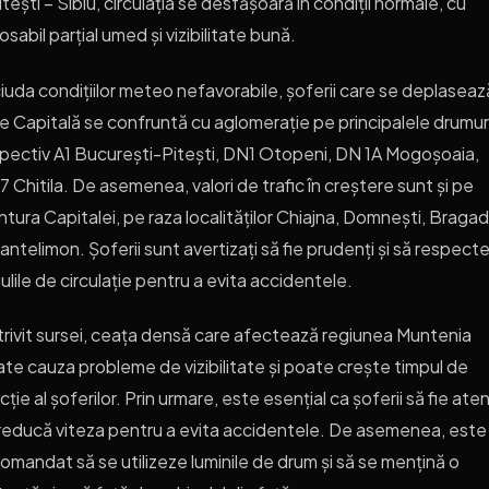
itești – Sibiu, circulația se desfășoară în condiții normale, cu
osabil parțial umed și vizibilitate bună.
ciuda condițiilor meteo nefavorabile, șoferii care se deplaseaz
e Capitală se confruntă cu aglomerație pe principalele drumuri
pectiv A1 București-Pitești, DN1 Otopeni, DN 1A Mogoșoaia,
 Chitila. De asemenea, valori de trafic în creștere sunt și pe
tura Capitalei, pe raza localităților Chiajna, Domnești, Bragad
Pantelimon. Șoferii sunt avertizați să fie prudenți și să respect
ulile de circulație pentru a evita accidentele.
rivit sursei, ceața densă care afectează regiunea Muntenia
te cauza probleme de vizibilitate și poate crește timpul de
cție al șoferilor. Prin urmare, este esențial ca șoferii să fie atenț
reducă viteza pentru a evita accidentele. De asemenea, este
omandat să se utilizeze luminile de drum și să se mențină o