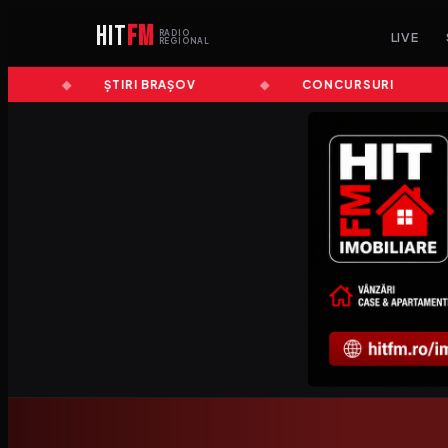
HIT
FM
RADIO
LIVE
REGIONAL
ȘTIRI BRAȘOV
CONCURSURI