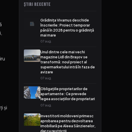
ȘTIRI RECENTE
Grădinița Vivamus deschide
ă
înscrierile: Proiect temporar
până în 2028 pentru o grădiniță
,
mai mare
07 aug.
Unul dintre cele mai vechi
magazine Lidl din Brașov se
iru
transformă: noul proiect al
e
supermarketului intră în faza de
avizare
07 aug.
Obligațiile proprietarilor de
apartamente: Ce prevede
legea asociațiilor de proprietari
07 aug.
i și
Investitorii moldoveni primesc
aprobarea pentru dezvoltarea
imobiliară pe Aleea Sânzienelor,
dar cu restricții