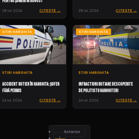
pentru șomeri în august
28 iul. 2026
CITEȘTE →
28 iul. 2026
CITEȘTE →
STIRI HARGHITA
STIRI HARGHITA
STIRI HARGHITA
STIRI HARGHITA
Accident rutier în Harghita: șofer
Infractiuni Rutiare Descoperite
fără permis
de Politistii Harghiteni
26 iul. 2026
CITEȘTE →
26 iul. 2026
CITEȘTE →
← Anterior
1