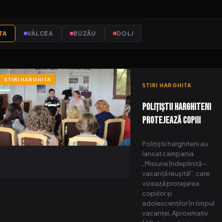
TA
VÂLCEA
BUZĂU
DOLJ
STIRI HARGHITA
STIRI HARGHITA
Polițiștii Harghiteni
Protejează Copiii
Polițiștii harghiteni au
lansat campania
„Misiune îndeplinită –
vacanță reușită!”, care
vizează protejarea
copiilor și
adolescenților în timpul
vacanței. Aproximativ