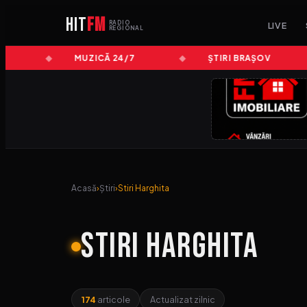
HIT
FM
RADIO
LIVE
REGIONAL
MUZICĂ 24/7
ȘTIRI BRAȘOV
Acasă
›
Știri
›
Stiri Harghita
Stiri Harghita
174
articole
Actualizat zilnic