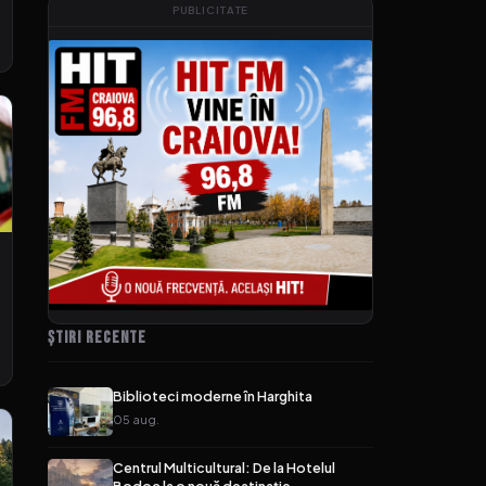
PUBLICITATE
ȘTIRI RECENTE
Biblioteci moderne în Harghita
05 aug.
Centrul Multicultural: De la Hotelul