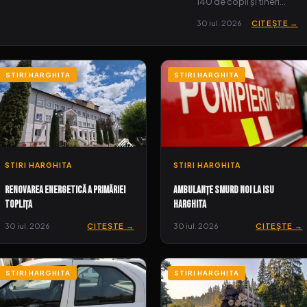
140 de copii și tineri…
30 iul. 2026
CITEȘTE →
STIRI HARGHITA
STIRI HARGHITA
STIRI HARGHITA
STIRI HARGHITA
Renovarea Energetică a Primăriei
Ambulanțe SMURD noi la ISU
Toplița
Harghita
30 iul. 2026
CITEȘTE →
30 iul. 2026
CITEȘTE →
STIRI HARGHITA
STIRI HARGHITA