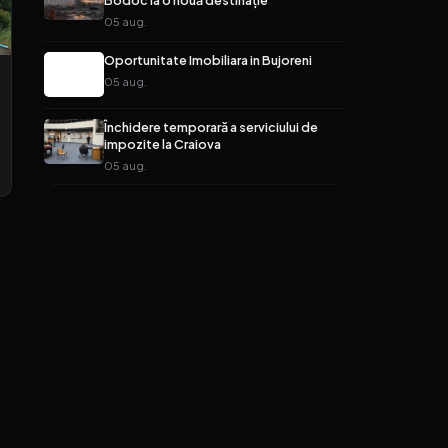
Bodoc la o nouă destinație
05 aug.
Oportunitate Imobiliara in Bujoreni
05 aug.
Închidere temporară a serviciului de
impozite la Craiova
05 aug.