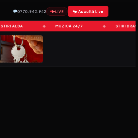
0770.942.942
▶
▶ Ascultă Live
LIVE
RI ALBA
MUZICĂ 24/7
ȘTIRI BRAȘOV
PUBLICITATE