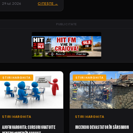
29 iul. 2026
CITEȘTE →
PUBLICITATE
STIRI HARGHITA
STIRI HARGHITA
STIRI HARGHITA
STIRI HARGHITA
AJOFM Harghita: Cursuri gratuite
Incendiu devastator în Sânsimion