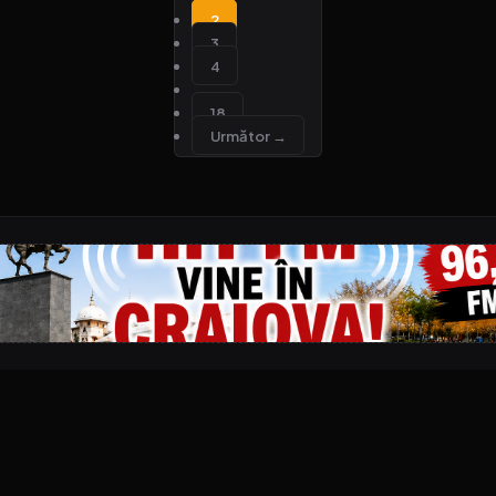
2
3
4
…
18
Următor →