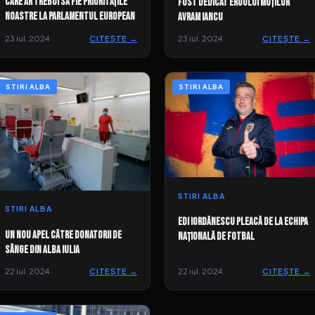
Care ar trebui să fie prioritățile
fost dedicat eroului moților
noastre la Parlamentul European
Avram Iancu
23 iul. 2024
CITEȘTE →
23 iul. 2024
CITEȘTE →
STIRI ALBA
STIRI ALBA
STIRI ALBA
STIRI ALBA
Edi Iordănescu pleacă de la Echipa
Un nou apel către donatorii de
Națională de Fotbal
sânge din Alba Iulia
22 iul. 2024
CITEȘTE →
22 iul. 2024
CITEȘTE →