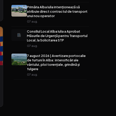
Primăria Alba Iulia intenționează să
atribuie direct contractul de transport
unui nou operator
07 aug.
Consiliul Local Alba Iulia a Aprobat
Măsurile de Urgență pentru Transportul
Local, la Solicitarea STP
07 aug.
7 august 2026 | Avertizare portocalie
de furtuni în Alba: intensificări ale
vântului, ploi torențiale, grindină și
fulgere
07 aug.