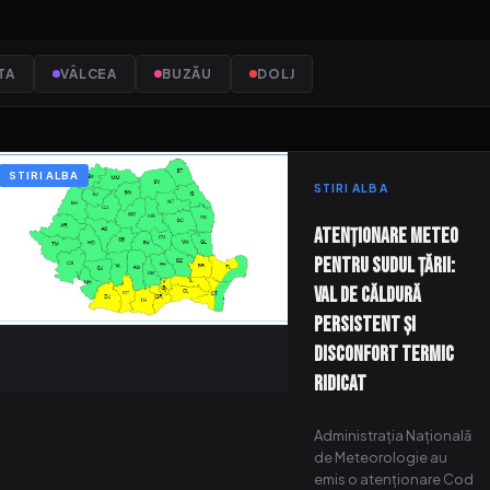
TA
VÂLCEA
BUZĂU
DOLJ
STIRI ALBA
STIRI ALBA
Atenționare meteo
pentru sudul țării:
val de căldură
persistent și
disconfort termic
ridicat
Administrația Națională
de Meteorologie au
emis o atenționare Cod