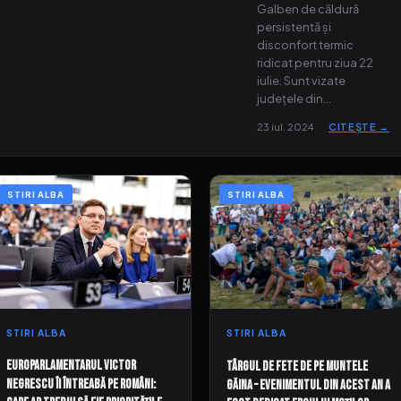
Galben de căldură
persistentă și
disconfort termic
ridicat pentru ziua 22
iulie. Sunt vizate
județele din…
23 iul. 2024
CITEȘTE →
STIRI ALBA
STIRI ALBA
STIRI ALBA
STIRI ALBA
Europarlamentarul Victor
Târgul de Fete de pe Muntele
Negrescu îi întreabă pe români:
Găina – evenimentul din acest an a