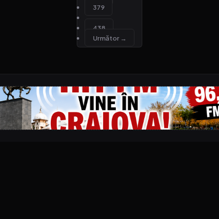
379
…
438
Următor →