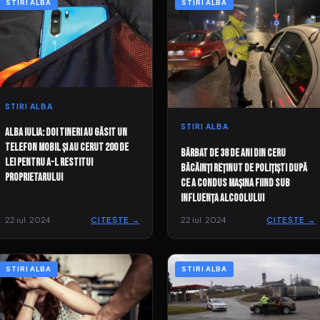
STIRI ALBA
STIRI ALBA
STIRI ALBA
STIRI ALBA
Alba Iulia: Doi tineri au găsit un
telefon mobil și au cerut 200 de
Bărbat de 38 de ani din Ceru
lei pentru a-l restitui
Băcăinți reținut de polițiști după
proprietarului
ce a condus mașina fiind sub
influența alcoolului
22 iul. 2024
CITEȘTE →
22 iul. 2024
CITEȘTE →
STIRI ALBA
STIRI ALBA