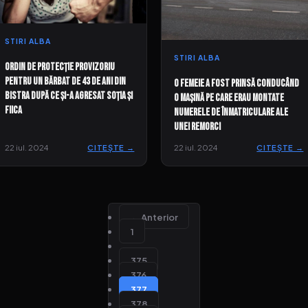
STIRI ALBA
STIRI ALBA
Ordin de protecție provizoriu
pentru un bărbat de 43 de ani din
O femeie a fost prinsă conducând
Bistra după ce și-a agresat soția și
o mașină pe care erau montate
fiica
numerele de înmatriculare ale
unei remorci
22 iul. 2024
CITEȘTE →
22 iul. 2024
CITEȘTE →
← Anterior
1
…
375
376
377
378