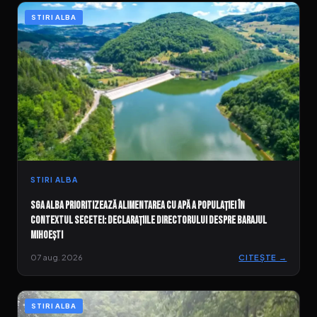
STIRI ALBA
STIRI ALBA
SGA Alba prioritizează alimentarea cu apă a populației în
contextul secetei: Declarațiile directorului despre Barajul
Mihoești
07 aug. 2026
CITEȘTE →
STIRI ALBA