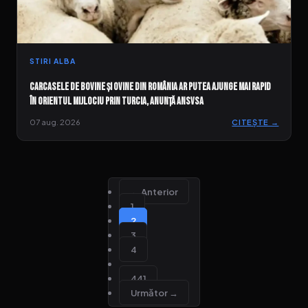
STIRI ALBA
Carcasele de bovine și ovine din România ar putea ajunge mai rapid
în Orientul Mijlociu prin Turcia, anunță ANSVSA
07 aug. 2026
CITEȘTE →
← Anterior
1
2
3
4
…
441
Următor →