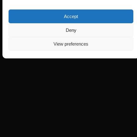
Accept
Deny
View preferences
HIT
FM