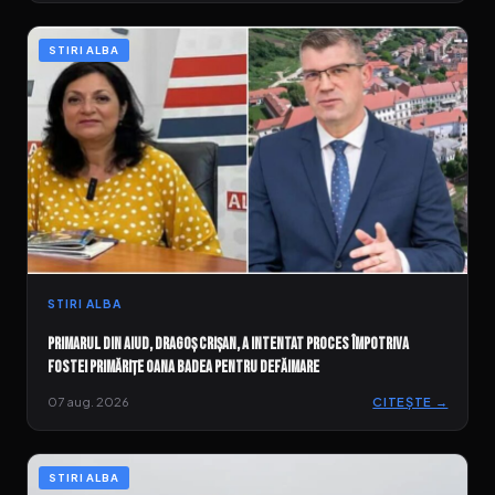
STIRI ALBA
STIRI ALBA
Primarul din Aiud, Dragoș Crișan, a intentat proces împotriva
fostei primărițe Oana Badea pentru defăimare
07 aug. 2026
CITEȘTE →
STIRI ALBA