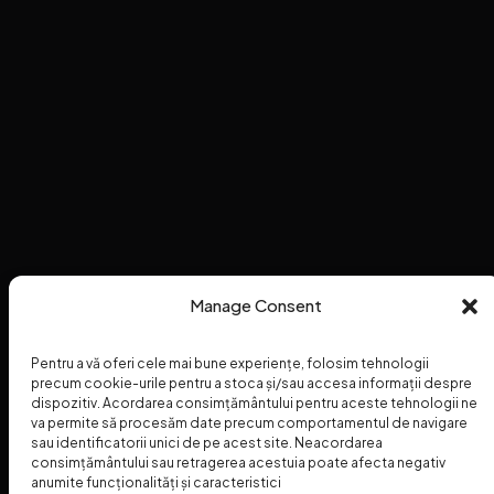
Manage Consent
Pentru a vă oferi cele mai bune experiențe, folosim tehnologii
precum cookie-urile pentru a stoca și/sau accesa informații despre
dispozitiv. Acordarea consimțământului pentru aceste tehnologii ne
va permite să procesăm date precum comportamentul de navigare
sau identificatorii unici de pe acest site. Neacordarea
consimțământului sau retragerea acestuia poate afecta negativ
anumite funcționalități și caracteristici