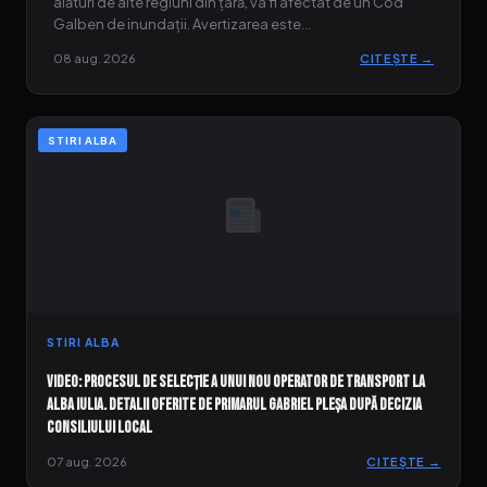
alături de alte regiuni din țară, va fi afectat de un Cod
Galben de inundații. Avertizarea este…
08 aug. 2026
CITEȘTE →
STIRI ALBA
STIRI ALBA
VIDEO: Procesul de selecție a unui nou operator de transport la
Alba Iulia. Detalii oferite de primarul Gabriel Pleșa după decizia
Consiliului Local
07 aug. 2026
CITEȘTE →