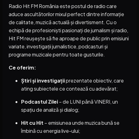
Radio Hit FM România este postul de radio care
aduce ascultătorilor mixul perfect dintre informație
de calitate, muzică actuală și divertisment. Cu o
echipă de profesioniști pasionați de jurnalism și radio,
Hit FM reușește să fie aproape de public prin emisiuni
variate, investigații jurnalistice, podcasturi și
programe muzicale pentru toate gusturile.
Ce oferim:
Știri și investigații
prezentate obiectiv, care
ating subiectele ce contează cu adevărat;
Podcastul Zilei
– de LUNI până VINERI, un
spațiu de analiză și dialog;
Hit cu Hit
– emisiunea unde muzica bună se
îmbină cu energia live-ului;