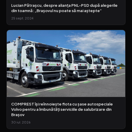
Lucian Pătrașcu, despre alianța PNL-PSD după alegerile
din toamnă: „Brașovul nu poate să mai aștepte”
25 sept. 2024
COMPREST își reînnoiește flota cu șase autospeciale
Volvo pentru a îmbunătăți serviciile de salubrizare din
Brașov
30 iul. 2026