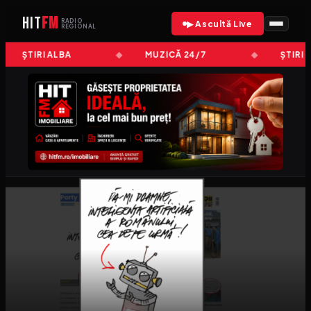
HIT
FM
RADIO
▶ Ascultă Live
REGIONAL
ȘTIRI ALBA
MUZICĂ 24/7
ȘTIRI 