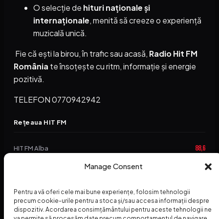
O selecție de
hituri naționale și
internaționale
, menită să creeze o experiență
muzicală unică.
Fie că ești la birou, în trafic sau acasă,
Radio Hit FM
România
te însoțește cu ritm, informație și energie
pozitivă.
TELEFON 0770942942
Rețeaua HIT FM
88,6
HIT FM Alba
Manage Consent
94,2
HIT FM Brașov
89,5
HIT FM Harghita
Pentru a vă oferi cele mai bune experiențe, folosim tehnologii
precum cookie-urile pentru a stoca și/sau accesa informații despre
94,3
HIT FM Abrud
dispozitiv. Acordarea consimțământului pentru aceste tehnologii ne
va permite să procesăm date precum comportamentul de navigare