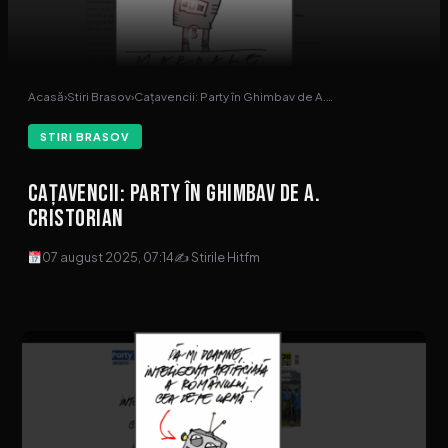
Acasă
›
Stiri Brasov
›
Cațavencii: Party în Ghimbav de A.…
STIRI BRASOV
Cațavencii: Party în Ghimbav de A.
Cristorian
07 august 2025, 07:14
✍ Stirile Hitfm