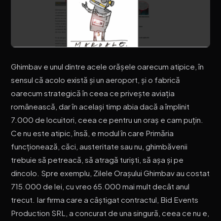
Ghimbav e unul dintre acele orășele oarecum atipice, în
sensul că acolo există și un aeroport, și o fabrică
oarecum strategică în ceea ce privește aviația
românească, dar în același timp abia dacă a împlinit
7.000 de locuitori, ceea ce pentru un oraș e cam puțin.
Ce nu este atipic, însă, e modul în care Primăria
funcționează, căci, austeritate sau nu, ghimbăvenii
trebuie să petreacă, să atragă turiști, să așa și pe
dincolo. Spre exemplu, Zilele Orașului Ghimbav au costat
715.000 de lei, cu vreo 65.000 mai mult decât anul
trecut. Iar firma care a câștigat contractul, Bid Events
Production SRL, a concurat de una singură, ceea ce nu e,