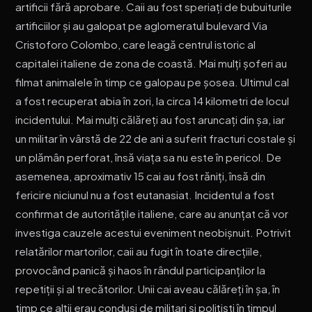
artificii fără aprobare. Caii au fost speriați de bubuiturile
artificiilor și au galopat pe aglomeratul bulevard Via
Cristoforo Colombo, care leagă centrul istoric al
capitalei italiene de zona de coastă. Mai mulți șoferi au
filmat animalele în timp ce galopau pe șosea. Ultimul cal
a fost recuperat abia în zori, la circa 14 kilometri de locul
incidentului. Mai mulți călăreți au fost aruncați din șa, iar
un militar în vârstă de 22 de ani a suferit fracturi costale și
un plămân perforat, însă viața sa nu este în pericol. De
asemenea, aproximativ 15 cai au fost răniți, însă din
fericire niciunul nu a fost eutanasiat. Incidentul a fost
confirmat de autoritățile italiene, care au anunțat că vor
investiga cauzele acestui eveniment neobișnuit. Potrivit
relatărilor martorilor, caii au fugit în toate direcțiile,
provocând panică și haos în rândul participanților la
repetiții și al trecătorilor. Unii cai aveau călăreți în șa, în
timp ce alții erau conduși de militari și polițiști în timpul