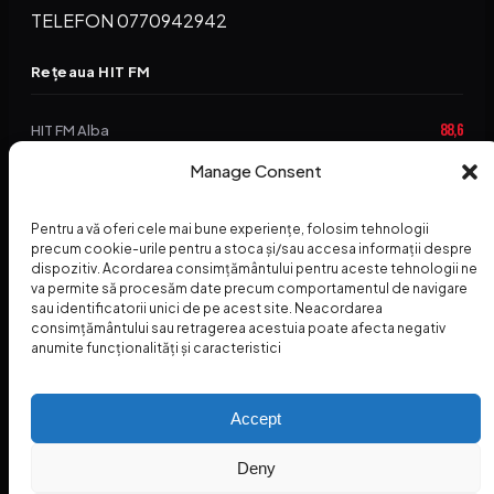
TELEFON 0770942942
Rețeaua HIT FM
88,6
HIT FM Alba
Manage Consent
94,2
HIT FM Brașov
89,5
HIT FM Harghita
Pentru a vă oferi cele mai bune experiențe, folosim tehnologii
precum cookie-urile pentru a stoca și/sau accesa informații despre
94,3
HIT FM Abrud
dispozitiv. Acordarea consimțământului pentru aceste tehnologii ne
va permite să procesăm date precum comportamentul de navigare
95,1
HIT FM Horezu
sau identificatorii unici de pe acest site. Neacordarea
consimțământului sau retragerea acestuia poate afecta negativ
88,2
HIT FM Nehoiu
anumite funcționalități și caracteristici
96,8
HIT FM Dolj
Accept
Deny
© 2026 Radio Hit FM — SC HITFM GROUP SRL
Home
Termeni și Condiții – Premii
Contact
INSPECTORUL HIT