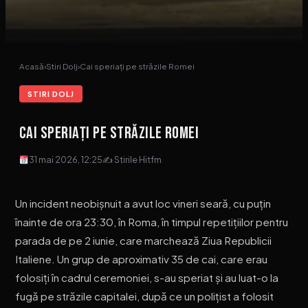
Acasă
›
Stiri Dolj
›
Cai speriați pe străzile Romei
STIRI DOLJ
Cai speriați pe străzile Romei
31 mai 2026, 12:25
✍ Stirile Hitfm
Un incident neobișnuit a avut loc vineri seară, cu puțin
înainte de ora 23:30, în Roma, în timpul repetițiilor pentru
parada de pe 2 iunie, care marchează Ziua Republicii
Italiene. Un grup de aproximativ 35 de cai, care erau
folosiți în cadrul ceremoniei, s-au speriat și au luat-o la
fugă pe străzile capitalei, după ce un polițist a folosit