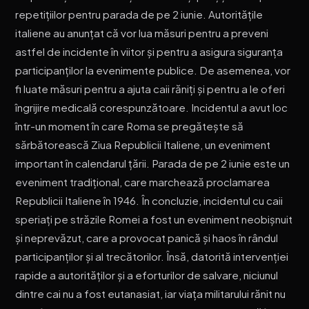
repetițiilor pentru parada de pe 2 iunie. Autoritățile
italiene au anunțat că vor lua măsuri pentru a preveni
astfel de incidente în viitor și pentru a asigura siguranța
participanților la evenimente publice. De asemenea, vor
fi luate măsuri pentru a ajuta caii răniți și pentru a le oferi
îngrijire medicală corespunzătoare. Incidentul a avut loc
într-un moment în care Roma se pregătește să
sărbătorească Ziua Republicii Italiene, un eveniment
important în calendarul țării. Parada de pe 2 iunie este un
eveniment tradițional, care marchează proclamarea
Republicii Italiene în 1946. În concluzie, incidentul cu caii
speriați pe străzile Romei a fost un eveniment neobișnuit
și neprevăzut, care a provocat panică și haos în rândul
participanților și al trecătorilor. Însă, datorită intervenției
rapide a autorităților și a eforturilor de salvare, niciunul
dintre cai nu a fost eutanasiat, iar viața militarului rănit nu