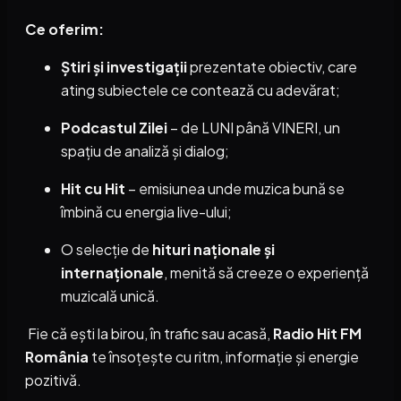
Ce oferim:
Știri și investigații
prezentate obiectiv, care
ating subiectele ce contează cu adevărat;
Podcastul Zilei
– de LUNI până VINERI, un
spațiu de analiză și dialog;
Hit cu Hit
– emisiunea unde muzica bună se
îmbină cu energia live-ului;
O selecție de
hituri naționale și
internaționale
, menită să creeze o experiență
muzicală unică.
Fie că ești la birou, în trafic sau acasă,
Radio Hit FM
România
te însoțește cu ritm, informație și energie
pozitivă.