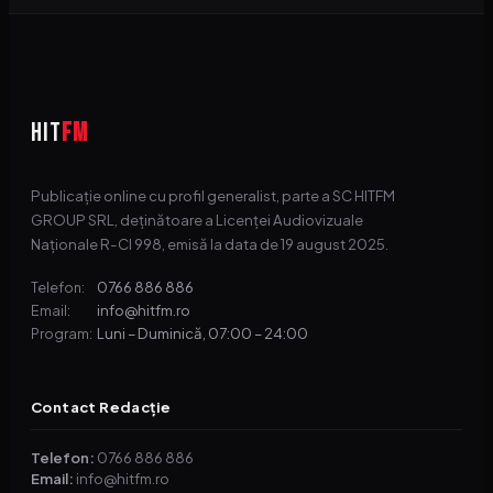
HIT
FM
Publicație online cu profil generalist, parte a SC HITFM
GROUP SRL, deținătoare a Licenței Audiovizuale
Naționale R-CI 998, emisă la data de 19 august 2025.
0766 886 886
Telefon:
info@hitfm.ro
Email:
Luni – Duminică, 07:00 – 24:00
Program:
Contact Redacție
Telefon:
0766 886 886
Email:
info@hitfm.ro