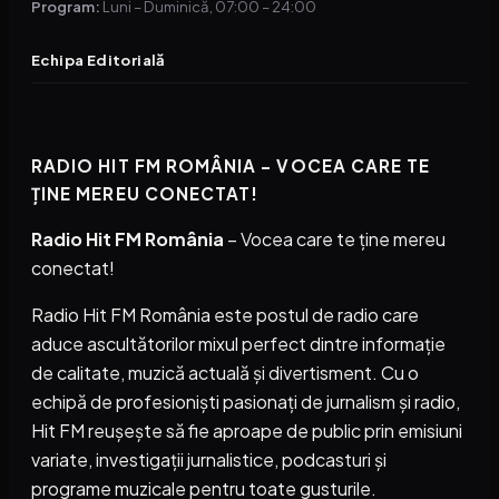
Program:
Luni – Duminică, 07:00 – 24:00
Echipa Editorială
RADIO HIT FM ROMÂNIA – VOCEA CARE TE
ȚINE MEREU CONECTAT!
Radio Hit FM România
– Vocea care te ține mereu
conectat!
Radio Hit FM România este postul de radio care
aduce ascultătorilor mixul perfect dintre informație
de calitate, muzică actuală și divertisment. Cu o
echipă de profesioniști pasionați de jurnalism și radio,
Hit FM reușește să fie aproape de public prin emisiuni
variate, investigații jurnalistice, podcasturi și
programe muzicale pentru toate gusturile.