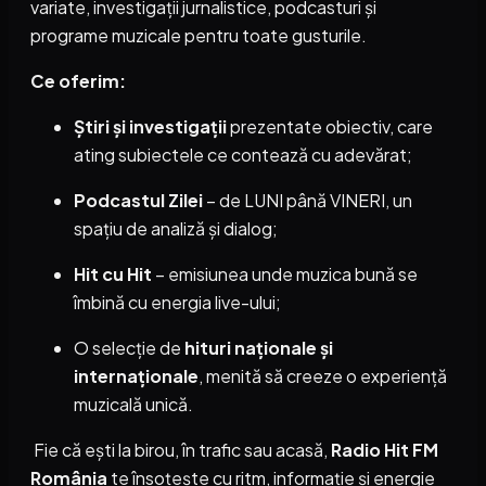
variate, investigații jurnalistice, podcasturi și
programe muzicale pentru toate gusturile.
Ce oferim:
Știri și investigații
prezentate obiectiv, care
ating subiectele ce contează cu adevărat;
Podcastul Zilei
– de LUNI până VINERI, un
spațiu de analiză și dialog;
Hit cu Hit
– emisiunea unde muzica bună se
îmbină cu energia live-ului;
O selecție de
hituri naționale și
internaționale
, menită să creeze o experiență
muzicală unică.
Fie că ești la birou, în trafic sau acasă,
Radio Hit FM
România
te însoțește cu ritm, informație și energie