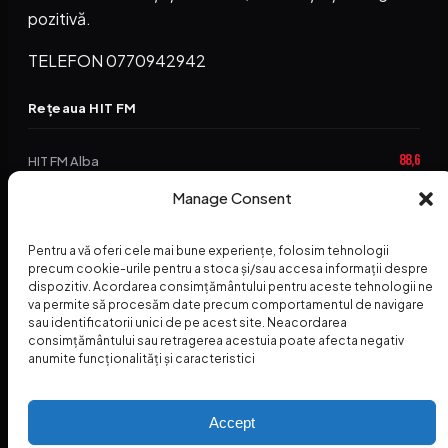
pozitivă.
TELEFON 0770942942
Rețeaua HIT FM
88,6
HIT FM Alba
94,2
Manage Consent
HIT FM Brașov
89,5
HIT FM Harghita
Pentru a vă oferi cele mai bune experiențe, folosim tehnologii
precum cookie-urile pentru a stoca și/sau accesa informații despre
94,3
HIT FM Abrud
dispozitiv. Acordarea consimțământului pentru aceste tehnologii ne
va permite să procesăm date precum comportamentul de navigare
95,1
HIT FM Horezu
sau identificatorii unici de pe acest site. Neacordarea
consimțământului sau retragerea acestuia poate afecta negativ
88,2
HIT FM Nehoiu
anumite funcționalități și caracteristici
96,8
HIT FM Dolj
Accept