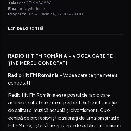
Telefon:
0766 886 886
Email:
info@hitfm.ro
Program:
Luni – Duminică, 07:00 – 24:00
Echipa Editorială
RADIO HIT FM ROMÂNIA – VOCEA CARE TE
ȚINE MEREU CONECTAT!
Radio Hit FM România
– Vocea care te ține mereu
conectat!
Radio Hit FM România este postul de radio care
aduce ascultătorilor mixul perfect dintre informație
de calitate, muzică actuală și divertisment. Cu o
echipă de profesioniști pasionați de jurnalism și radio,
Hit FM reușește să fie aproape de public prin emisiuni