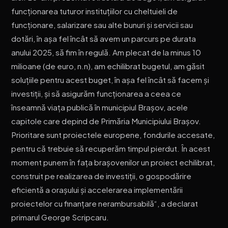
funcționarea tuturor instituțiilor cu cheltuieli de
funcționare, salarizare sau alte bunuri și servicii sau
dotări, în așa fel încât să avem un parcurs pe durata
anului 2025, să fim în regulă. Am plecat de la minus 10
milioane (de euro, n.n), am echilibrat bugetul, am găsit
soluțiile pentru acest buget, în așa fel încât să facem și
investiții, și să asigurăm funcționarea a ceea ce
înseamnă viața publică în municipiul Brașov, acele
capitole care depind de Primăria Municipiului Brașov.
Prioritare sunt proiectele europene, fondurile accesate,
pentru că trebuie să recuperăm timpul pierdut. În acest
moment punem în fața brașovenilor un proiect echilibrat,
construit pe realizarea de investiții, o gospodărire
eficientă a orașului și accelerarea implementării
proiectelor cu finanțare nerambursabilă“, a declarat
primarul George Scripcaru.