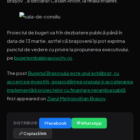
Brașov”, a declarat Cătălin Anton, la finalul întâlnirii.
Proiectul de buget va fi în dezbatere publică până în
data de 13 martie, astfel că brașovenii își pot exprima
punctul de vedere cu privire la propunerea executivului,
pe
bugetpmb@brasovcity.ro
.
The post
Bugetul Brașovului este unul echilibrat, cu
accent pe investiții, gospodărirea orașului și accelerarea
implementării proiectelor cu finanțare nerambursabilă
first appeared on
Ziarul Metropolitan Brasov
.
f Facebook
WhatsApp
DISTRIBUIE:
Copiază link