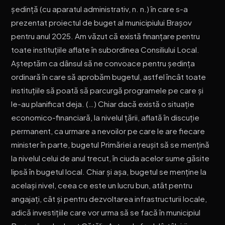
ședință (cu aparatul administrativ, n. n.) în care s-a
prezentat proiectul de buget al municipiului Brașov
pentru anul 2025. Am văzut că există finanțare pentru
toate instituțiile aflate în subordinea Consiliului Local.
Așteptăm ca dânsul să ne convoace pentru ședința
ordinară în care să aprobăm bugetul, astfel încât toate
instituțiile să poată să parcurgă programele pe care și
le-au planificat deja. (…) Chiar dacă există o situație
economico-financiară, la nivelul țării, aflată în discuție
permanent, ca urmare a nevoilor pe care le are fiecare
minister în parte, bugetul Primăriei a reușit să se mențină
la nivelul celui de anul trecut, în ciuda acelor sume găsite
lipsă în bugetul local. Chiar și așa, bugetul se menține la
același nivel, ceea ce este un lucru bun, atât pentru
angajați, cât și pentru dezvoltarea infrastructurii locale,
adică investițiile care vor urma să se facă în municipiul