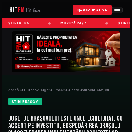
HIT
FM
RADIO
▶ Ascultă Live
REGIONAL
ȘTIRI ALBA
MUZICĂ 24/7
ȘTIRI B
Acasă
›
Stiri Brasov
›
Bugetul Brașovului este unul echilibrat, cu…
STIRI BRASOV
Bugetul Brașovului este unul echilibrat, cu
accent pe investiții, gospodărirea orașului