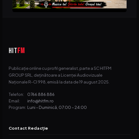
HIT
FM
Publicație online cu profil generalist, parte a SC HITFM
GROUP SRL, deținătoare a Licenței Audiovizuale
Naționale R-CI 998, emisă la data de 19 august 2025.
0766 886 886
Telefon:
info@hitfm.ro
Email:
Luni – Duminică, 07:00 – 24:00
Program:
Contact Redacție