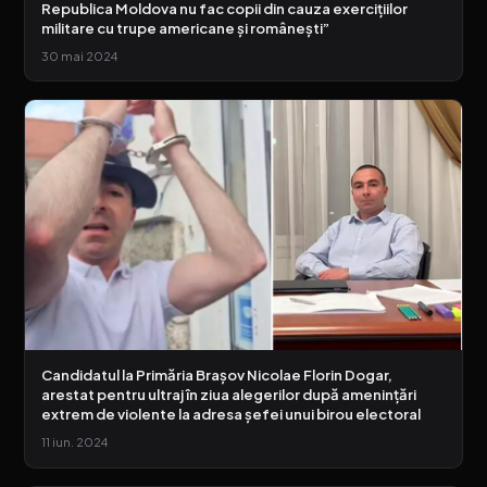
Republica Moldova nu fac copii din cauza exercițiilor
militare cu trupe americane și românești”
30 mai 2024
Candidatul la Primăria Brașov Nicolae Florin Dogar,
arestat pentru ultraj în ziua alegerilor după amenințări
extrem de violente la adresa șefei unui birou electoral
11 iun. 2024