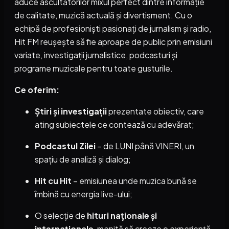
aduce ascultătorilor mixul perfect dintre informație
de calitate, muzică actuală și divertisment. Cu o
echipă de profesioniști pasionați de jurnalism și radio,
Hit FM reușește să fie aproape de public prin emisiuni
variate, investigații jurnalistice, podcasturi și
programe muzicale pentru toate gusturile.
Ce oferim:
Știri și investigații
prezentate obiectiv, care
ating subiectele ce contează cu adevărat;
Podcastul Zilei
– de LUNI până VINERI, un
spațiu de analiză și dialog;
Hit cu Hit
– emisiunea unde muzica bună se
îmbină cu energia live-ului;
O selecție de
hituri naționale și
internaționale
, menită să creeze o experiență