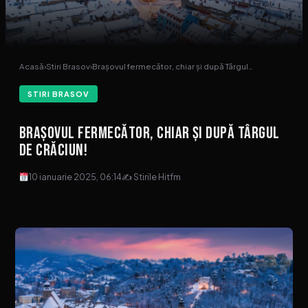
Acasă
›
Stiri Brasov
›
Brașovul fermecător, chiar și după Târgul…
STIRI BRASOV
Brașovul fermecător, chiar și după Târgul
de Crăciun!
10 ianuarie 2025, 06:14
✍ Stirile Hitfm