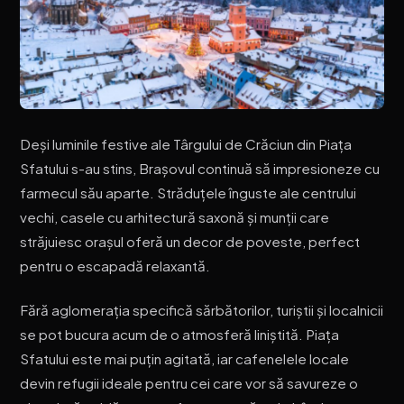
Deși luminile festive ale Târgului de Crăciun din Piața
Sfatului s-au stins, Brașovul continuă să impresioneze cu
farmecul său aparte. Străduțele înguste ale centrului
vechi, casele cu arhitectură saxonă și munții care
străjuiesc orașul oferă un decor de poveste, perfect
pentru o escapadă relaxantă.
Fără aglomerația specifică sărbătorilor, turiștii și localnicii
se pot bucura acum de o atmosferă liniștită. Piața
Sfatului este mai puțin agitată, iar cafenelele locale
devin refugii ideale pentru cei care vor să savureze o