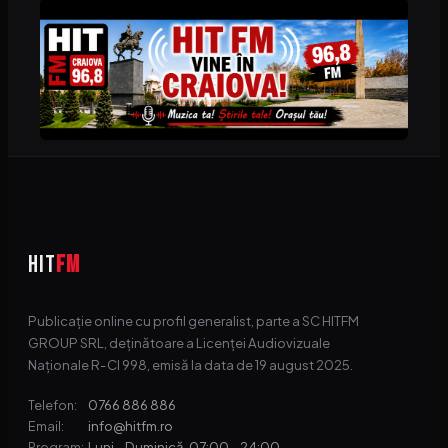
HIT
FM
Publicație online cu profil generalist, parte a SC HITFM
GROUP SRL, deținătoare a Licenței Audiovizuale
Naționale R-CI 998, emisă la data de 19 august 2025.
0766 886 886
Telefon:
info@hitfm.ro
Email:
Luni – Duminică, 07:00 – 24:00
Program: