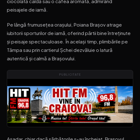
ciocolată caldă sau o cafea aromată, admirând
peisajele de iarnă.
Pe lângă frumusețea orașului, Poiana Brașov atrage
iubitorii sporturilor de iarnă, oferind pârtii bine întreținute
și peisaje spectaculoase. În același timp, plimbările pe
Tâmpa sau prin cartierul Șchei dezvăluie o latură
autentică și calmă a Brașovului.
PUBLICITATE
Așadar, chiar dacă sărbătorile s-au încheiat, Brașovul