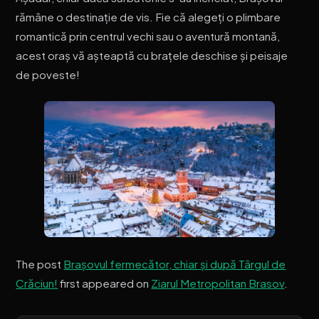
rămâne o destinație de vis. Fie că alegeți o plimbare
romantică prin centrul vechi sau o aventură montană,
acest oraș vă așteaptă cu brațele deschise și peisaje
de poveste!
The post
Brașovul fermecător, chiar și după Târgul de
Crăciun!
first appeared on
Ziarul Metropolitan Brasov
.