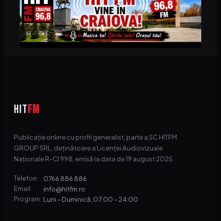
HIT
FM
Publicație online cu profil generalist, parte a SC HITFM
GROUP SRL, deținătoare a Licenței Audiovizuale
Naționale R-CI 998, emisă la data de 19 august 2025.
0766 886 886
Telefon:
info@hitfm.ro
Email:
Luni – Duminică, 07:00 – 24:00
Program: