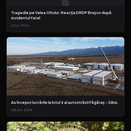
Tragedie pe Valea Oltului: Reacția DRDP Brașov după
incidentul fatal
21 iul. 2026
Au început lucrările la lotul 4 al autostrăzii Făgăraș – Sibiu
08 oct. 2024