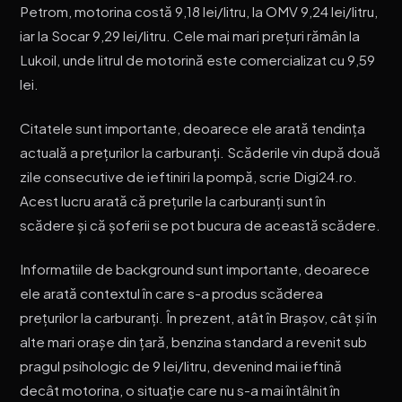
Petrom, motorina costă 9,18 lei/litru, la OMV 9,24 lei/litru,
iar la Socar 9,29 lei/litru. Cele mai mari prețuri rămân la
Lukoil, unde litrul de motorină este comercializat cu 9,59
lei.
Citatele sunt importante, deoarece ele arată tendința
actuală a prețurilor la carburanți. Scăderile vin după două
zile consecutive de ieftiniri la pompă, scrie Digi24.ro.
Acest lucru arată că prețurile la carburanți sunt în
scădere și că șoferii se pot bucura de această scădere.
Informatiile de background sunt importante, deoarece
ele arată contextul în care s-a produs scăderea
prețurilor la carburanți. În prezent, atât în Brașov, cât și în
alte mari orașe din țară, benzina standard a revenit sub
pragul psihologic de 9 lei/litru, devenind mai ieftină
decât motorina, o situație care nu s-a mai întâlnit în