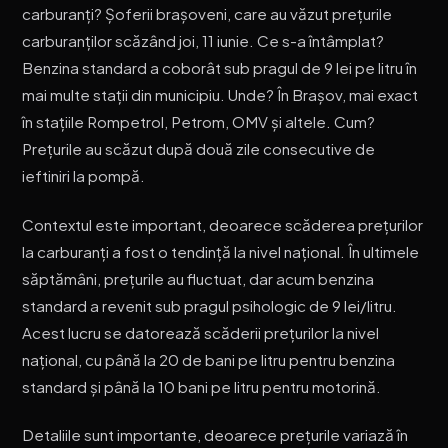
carburanți? Șoferii brașoveni, care au văzut prețurile
carburanților scăzând joi, 11 iunie. Ce s-a întâmplat?
Benzina standard a coborât sub pragul de 9 lei pe litru în
mai multe stații din municipiu. Unde? În Brașov, mai exact
în stațiile Rompetrol, Petrom, OMV și altele. Cum?
Prețurile au scăzut după două zile consecutive de
ieftiniri la pompă.
Contextul este important, deoarece scăderea prețurilor
la carburanți a fost o tendință la nivel național. În ultimele
săptămâni, prețurile au fluctuat, dar acum benzina
standard a revenit sub pragul psihologic de 9 lei/litru.
Acest lucru se datorează scăderii prețurilor la nivel
național, cu până la 20 de bani pe litru pentru benzina
standard și până la 10 bani pe litru pentru motorină.
Detaliile sunt importante, deoarece prețurile variază în