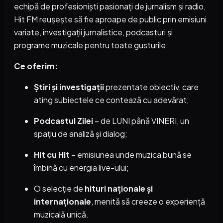
echipă de profesioniști pasionați de jurnalism și radio,
Hit FM reușește să fie aproape de public prin emisiuni
variate, investigații jurnalistice, podcasturi și
programe muzicale pentru toate gusturile.
Ce oferim:
Știri și investigații
prezentate obiectiv, care
ating subiectele ce contează cu adevărat;
Podcastul Zilei
– de LUNI până VINERI, un
spațiu de analiză și dialog;
Hit cu Hit
– emisiunea unde muzica bună se
îmbină cu energia live-ului;
O selecție de
hituri naționale și
internaționale
, menită să creeze o experiență
muzicală unică.