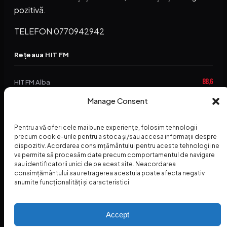
pozitivă.
TELEFON 0770942942
Rețeaua HIT FM
88,6
HIT FM Alba
94,2
Manage Consent
HIT FM Brașov
89,5
HIT FM Harghita
Pentru a vă oferi cele mai bune experiențe, folosim tehnologii
94,3
precum cookie-urile pentru a stoca și/sau accesa informații despre
HIT FM Abrud
dispozitiv. Acordarea consimțământului pentru aceste tehnologii ne
va permite să procesăm date precum comportamentul de navigare
95,1
HIT FM Horezu
sau identificatorii unici de pe acest site. Neacordarea
consimțământului sau retragerea acestuia poate afecta negativ
88,2
HIT FM Nehoiu
anumite funcționalități și caracteristici
96,8
HIT FM Dolj
Accept