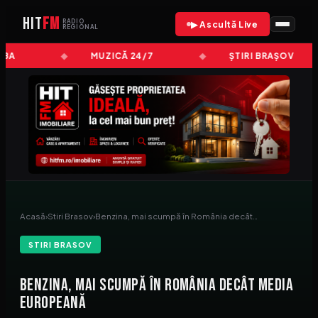
HIT
FM
RADIO
▶ Ascultă Live
REGIONAL
LBA
MUZICĂ 24/7
ȘTIRI BRAȘOV
Acasă
›
Stiri Brasov
›
Benzina, mai scumpă în România decât…
STIRI BRASOV
Benzina, mai scumpă în România decât media
europeană