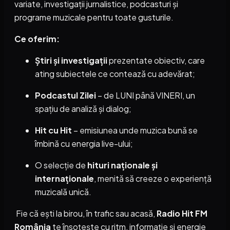
variate, investigații jurnalistice, podcasturi și
programe muzicale pentru toate gusturile.
Ce oferim:
Știri și investigații
prezentate obiectiv, care
ating subiectele ce contează cu adevărat;
Podcastul Zilei
– de LUNI până VINERI, un
spațiu de analiză și dialog;
Hit cu Hit
– emisiunea unde muzica bună se
îmbină cu energia live-ului;
O selecție de
hituri naționale și
internaționale
, menită să creeze o experiență
muzicală unică.
Fie că ești la birou, în trafic sau acasă,
Radio Hit FM
România
te însoțește cu ritm, informație și energie