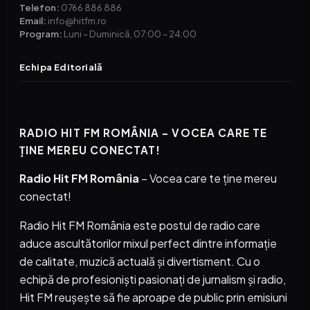
Telefon:
0766 886 886
Email:
info@hitfm.ro
Program:
Luni – Duminică, 07:00 – 24:00
Echipa Editorială
RADIO HIT FM ROMÂNIA – VOCEA CARE TE
ȚINE MEREU CONECTAT!
Radio Hit FM România
– Vocea care te ține mereu
conectat!
Radio Hit FM România este postul de radio care
aduce ascultătorilor mixul perfect dintre informație
de calitate, muzică actuală și divertisment. Cu o
echipă de profesioniști pasionați de jurnalism și radio,
Hit FM reușește să fie aproape de public prin emisiuni