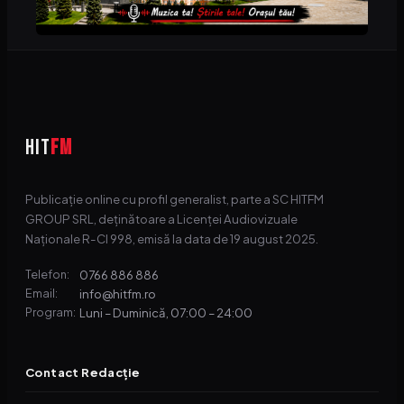
HIT
FM
Publicație online cu profil generalist, parte a SC HITFM
GROUP SRL, deținătoare a Licenței Audiovizuale
Naționale R-CI 998, emisă la data de 19 august 2025.
0766 886 886
Telefon:
info@hitfm.ro
Email:
Luni – Duminică, 07:00 – 24:00
Program:
Contact Redacție