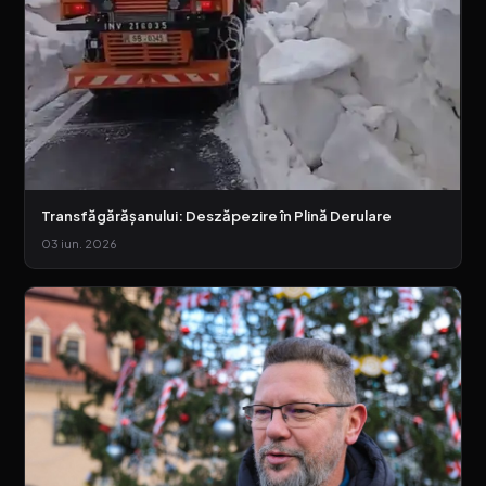
Transfăgărășanului: Deszăpezire în Plină Derulare
03 iun. 2026