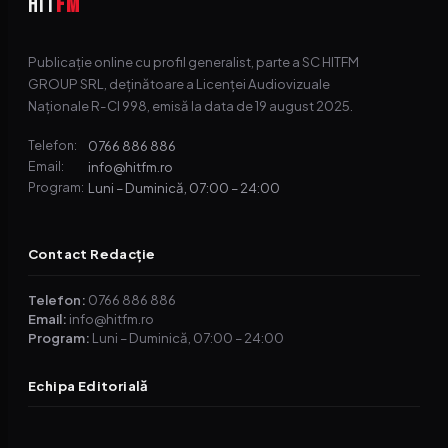
HIT
FM
Publicație online cu profil generalist, parte a SC HITFM
GROUP SRL, deținătoare a Licenței Audiovizuale
Naționale R-CI 998, emisă la data de 19 august 2025.
0766 886 886
Telefon:
info@hitfm.ro
Email:
Luni – Duminică, 07:00 – 24:00
Program:
Contact Redacție
Telefon:
0766 886 886
Email:
info@hitfm.ro
Program:
Luni – Duminică, 07:00 – 24:00
Echipa Editorială