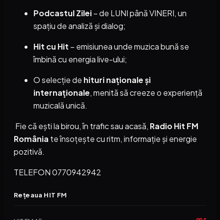
Podcastul Zilei
– de LUNI până VINERI, un
spațiu de analiză și dialog;
Hit cu Hit
– emisiunea unde muzica bună se
îmbină cu energia live-ului;
O selecție de
hituri naționale și
internaționale
, menită să creeze o experiență
muzicală unică.
Fie că ești la birou, în trafic sau acasă,
Radio Hit FM
România
te însoțește cu ritm, informație și energie
pozitivă.
TELEFON 0770942942
Rețeaua HIT FM