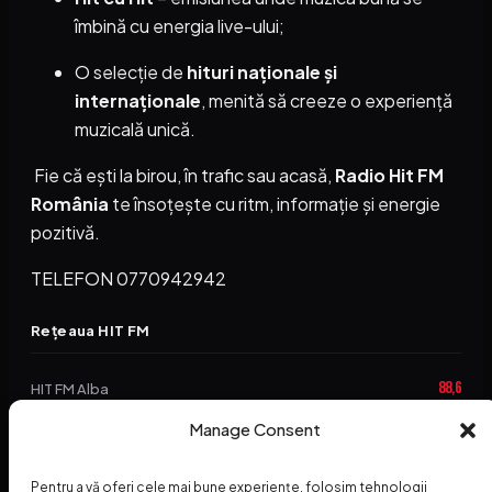
îmbină cu energia live-ului;
O selecție de
hituri naționale și
internaționale
, menită să creeze o experiență
muzicală unică.
Fie că ești la birou, în trafic sau acasă,
Radio Hit FM
România
te însoțește cu ritm, informație și energie
pozitivă.
TELEFON 0770942942
Rețeaua HIT FM
88,6
HIT FM Alba
94,2
Manage Consent
HIT FM Brașov
89,5
HIT FM Harghita
Pentru a vă oferi cele mai bune experiențe, folosim tehnologii