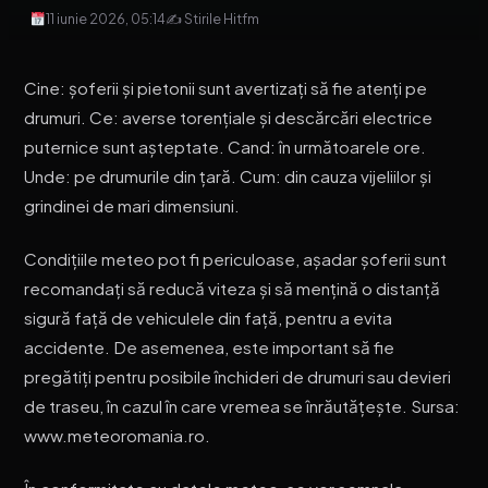
11 iunie 2026, 05:14
✍ Stirile Hitfm
Cine: șoferii și pietonii sunt avertizați să fie atenți pe
drumuri. Ce: averse torențiale și descărcări electrice
puternice sunt așteptate. Cand: în următoarele ore.
Unde: pe drumurile din țară. Cum: din cauza vijeliilor și
grindinei de mari dimensiuni.
Condițiile meteo pot fi periculoase, așadar șoferii sunt
recomandați să reducă viteza și să mențină o distanță
sigură față de vehiculele din față, pentru a evita
accidente. De asemenea, este important să fie
pregătiți pentru posibile închideri de drumuri sau devieri
de traseu, în cazul în care vremea se înrăutățește. Sursa:
www.meteoromania.ro.