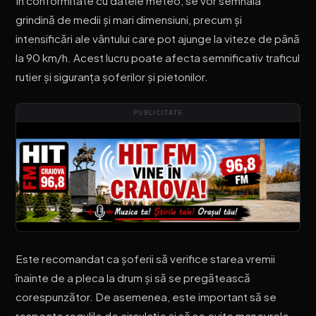
În conformitate cu datele meteo, se vor semnala
grindină de medii și mari dimensiuni, precum și
intensificări ale vântului care pot ajunge la viteze de până
la 90 km/h. Acest lucru poate afecta semnificativ traficul
rutier și siguranța șoferilor și pietonilor.
PUBLICITATE
Este recomandat ca șoferii să verifice starea vremii
înainte de a pleca la drum și să se pregătească
corespunzător. De asemenea, este important să se
respecte regulile de circulație și să se evite manevrele