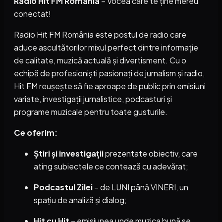
Radio Hit FM România
– Vocea care te ține mereu
conectat!
Radio Hit FM România este postul de radio care
aduce ascultătorilor mixul perfect dintre informație
de calitate, muzică actuală și divertisment. Cu o
echipă de profesioniști pasionați de jurnalism și radio,
Hit FM reușește să fie aproape de public prin emisiuni
variate, investigații jurnalistice, podcasturi și
programe muzicale pentru toate gusturile.
Ce oferim:
Știri și investigații
prezentate obiectiv, care
ating subiectele ce contează cu adevărat;
Podcastul Zilei
– de LUNI până VINERI, un
spațiu de analiză și dialog;
Hit cu Hit
– emisiunea unde muzica bună se