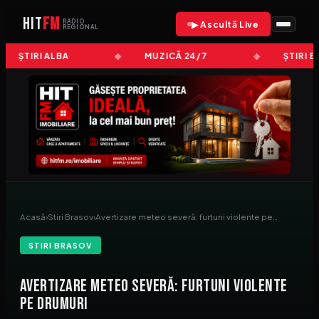
HIT
FM
RADIO
▶ Ascultă Live
REGIONAL
ȘTIRI ALBA
MUZICĂ 24/7
ȘTIRI B
Acasă
›
Stiri Brasov
›
Avertizare meteo severă: furtuni violente pe…
STIRI BRASOV
Avertizare meteo severă: furtuni violente
pe drumuri