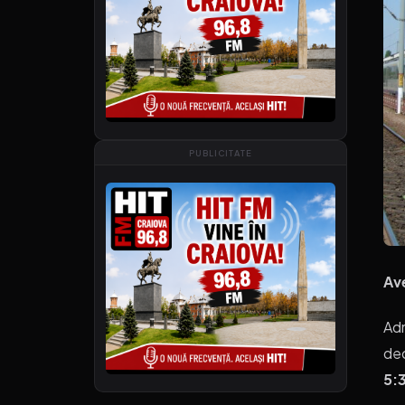
PUBLICITATE
Av
Adm
dec
5:3