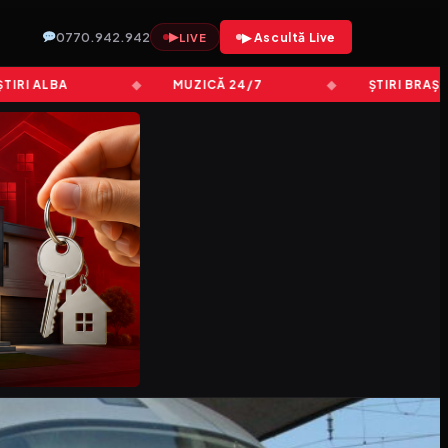
0770.942.942
▶
▶ Ascultă Live
LIVE
ALBA
MUZICĂ 24/7
ȘTIRI BRAȘOV