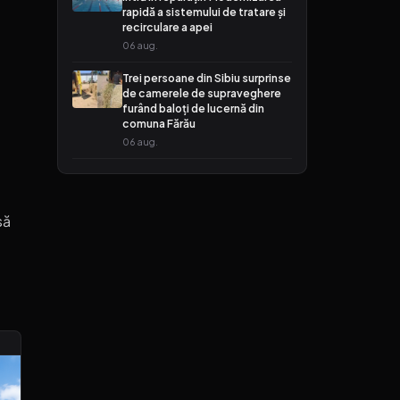
rapidă a sistemului de tratare și
recirculare a apei
06 aug.
Trei persoane din Sibiu surprinse
de camerele de supraveghere
furând baloți de lucernă din
comuna Fărău
06 aug.
să