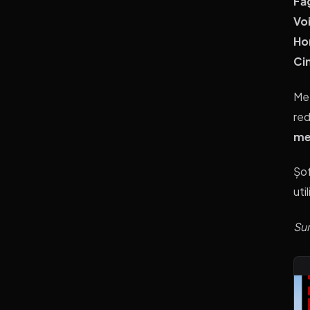
Fă
Voi
Ho
Ci
Met
red
me
Șof
uti
Sur