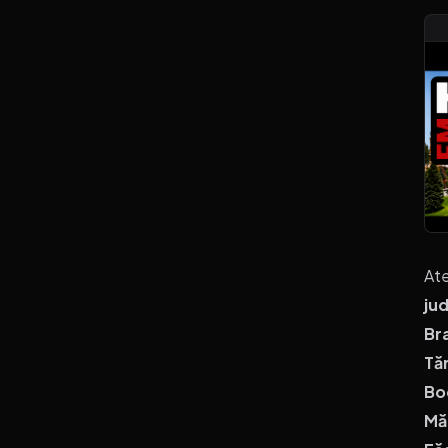
Ate
ju
Br
Tă
Bod
Mă