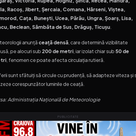
găraș, Victoria, Rupea, Hoghiz, Șinca, Recea, Mândra,
la, Racoș, Jibert, Șercaia, Comana, Hârseni, Viștea,
morod, Cața, Bunești, Ucea, Părău, Ungra, Șoarș, Lisa,
ncu, Beclean, Sâmbăta de Sus, Drăguș, Ticușu
.
eorologii anunță
ceață densă
, care determină vizibilitate
usă, pe alocuri sub
200 de metri
, iar izolat chiar sub
50 de
tri
, fenomen ce poate afecta circulația rutieră.
erii sunt sfătuiți să circule cu prudență, să adapteze viteza și 
lizeze corespunzător luminile de ceață.
sa: Administrația Națională de Meteorologie
PUBLICITATE