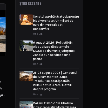
ȘTIRI RECENTE
Senatul aprobă strategia pentru
biodiversitate: Un miliard de
euro din PNRR alocat
conservării
06 aug.
6 august 2026 | Polițiștii din
Alba utilizează sistemul e-
SIGUR pe drumurile județene:
Zonele cu risc ridicat sunt
țintite
06 aug.
21-23 august 2026 | Concursul
de turism montan „Cupa
,
Trascău” se desfășoară în
idilicul cătun Citeră: Detalii
n,
despre program
ța,
06 aug.
Bazinul Olimpic din Alba Iulia
intră în reparații: Modernizarea