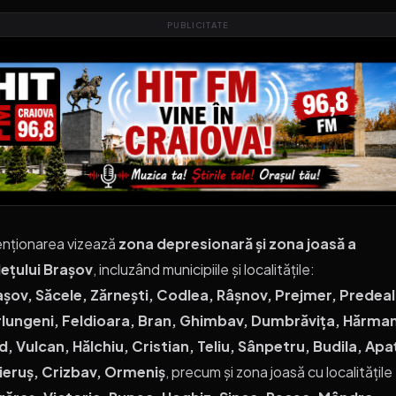
PUBLICITATE
nționarea vizează
zona depresionară și zona joasă a
dețului Brașov
, incluzând municipiile și localitățile:
așov, Săcele, Zărnești, Codlea, Râșnov, Prejmer, Predeal
rlungeni, Feldioara, Bran, Ghimbav, Dumbrăvița, Hărma
, Vulcan, Hălchiu, Cristian, Teliu, Sânpetru, Budila, Apa
ieruș, Crizbav, Ormeniș
, precum și zona joasă cu localitățile