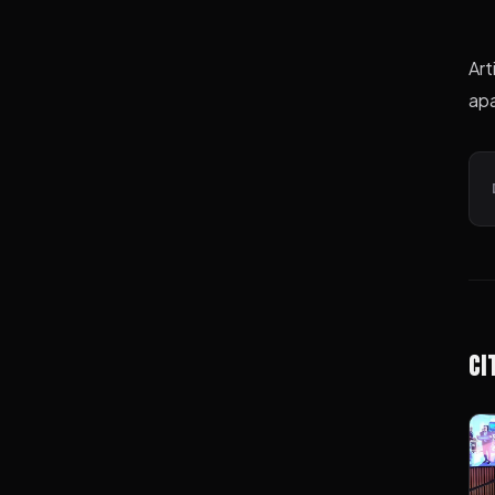
Art
apa
Ci