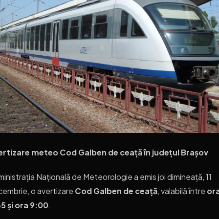
ertizare meteo Cod Galben de ceață în județul Brașov
inistrația Națională de Meteorologie a emis joi dimineață, 11
embrie, o avertizare
Cod Galben de ceață
, valabilă între
or
5 și ora 9:00
.