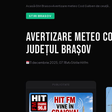
Acasă
›
Stiri Brasov
›
Avertizare meteo Cod Galben de ceață…
STIRI BRASOV
Avertizare meteo Co
județul Brașov
11 decembrie 2025, 07:18
✍ Stirile Hitfm
PUBLICITATE