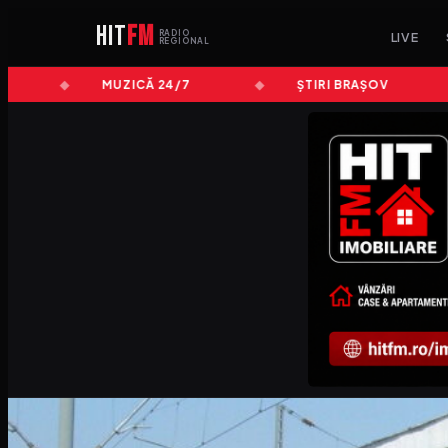
HIT
FM
RADIO
LIVE
REGIONAL
MUZICĂ 24/7
ȘTIRI BRAȘOV