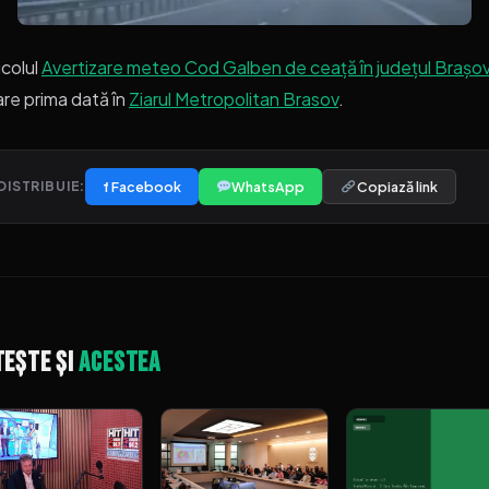
icolul
Avertizare meteo Cod Galben de ceață în județul Brașo
re prima dată în
Ziarul Metropolitan Brasov
.
f Facebook
WhatsApp
Copiază link
DISTRIBUIE:
tește și
acestea