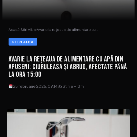
Acasă
›
Stiri Alba
›
Avarie la rețeaua de alimentare cu…
STIRI ALBA
Avarie la rețeaua de alimentare cu apă din
Apuseni: Ciuruleasa și Abrud, afectate până
la ora 15:00
25 februarie 2025, 09:14
✍ Stirile Hitfm