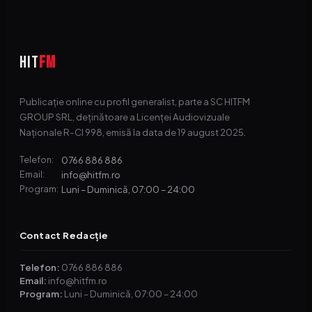
HIT
FM
Publicație online cu profil generalist, parte a SC HITFM
GROUP SRL, deținătoare a Licenței Audiovizuale
Naționale R-CI 998, emisă la data de 19 august 2025.
0766 886 886
Telefon:
info@hitfm.ro
Email:
Luni – Duminică, 07:00 – 24:00
Program:
Contact Redacție
Telefon:
0766 886 886
Email:
info@hitfm.ro
Program:
Luni – Duminică, 07:00 – 24:00