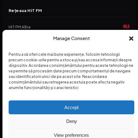
Rețeaua HIT FM
88,6
HIT FM Alba
94,2
Manage Consent
HIT FM Brașov
89,5
HIT FM Harghita
Pentru a vă oferi cele mai bune experiențe, folosim tehnologii
94,3
precum cookie-urile pentru a stoca și/sau accesa informații despre
HIT FM Abrud
dispozitiv. Acordarea consimțământului pentru aceste tehnologii ne
va permite să procesăm date precum comportamentul de navigare
95,1
HIT FM Horezu
sau identificatorii unici de pe acest site. Neacordarea
consimțământului sau retragerea acestuia poate afecta negativ
88,2
HIT FM Nehoiu
anumite funcționalități și caracteristici
96,8
HIT FM Dolj
Accept
Deny
© 2026 Radio Hit FM — SC HITFM GROUP SRL
Home
Termeni și Condiții – Premii
Contact
INSPECTORUL HIT
HIT PODCAST
View preferences