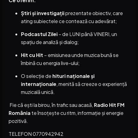
Ce oferim:
Știri și investigații
prezentate obiectiv, care
ating subiectele ce contează cu adevărat;
Podcastul Zilei
– de LUNI până VINERI, un
spațiu de analiză și dialog;
Hit cu Hit
– emisiunea unde muzica bună se
îmbină cu energia live-ului;
O selecție de
hituri naționale și
internaționale
, menită să creeze o experiență
muzicală unică.
Fie că ești la birou, în trafic sau acasă,
Radio Hit FM
România
te însoțește cu ritm, informație și energie
pozitivă.
TELEFON 0770942942