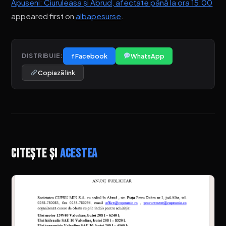
Apuseni: Ciuruleasa și Abrud, afectate până la ora 15:00
appeared first on
albapesurse
.
f Facebook
WhatsApp
DISTRIBUIE:
Copiază link
Citește și
acestea