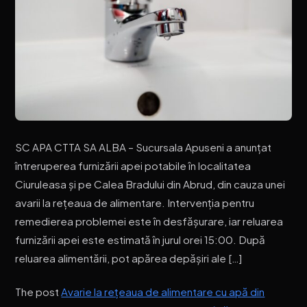
SC APA CTTA SA ALBA – Sucursala Apuseni a anunțat
întreruperea furnizării apei potabile în localitatea
Ciuruleasa și pe Calea Bradului din Abrud, din cauza unei
avarii la rețeaua de alimentare. Intervenția pentru
remedierea problemei este în desfășurare, iar reluarea
furnizării apei este estimată în jurul orei 15:00. După
reluarea alimentării, pot apărea depășiri ale […]
The post
Avarie la rețeaua de alimentare cu apă din