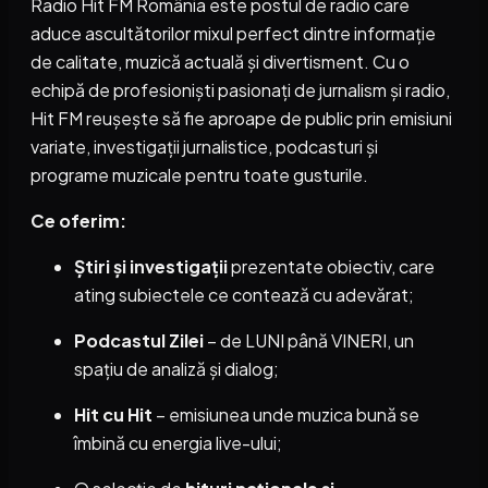
Radio Hit FM România este postul de radio care
aduce ascultătorilor mixul perfect dintre informație
de calitate, muzică actuală și divertisment. Cu o
echipă de profesioniști pasionați de jurnalism și radio,
Hit FM reușește să fie aproape de public prin emisiuni
variate, investigații jurnalistice, podcasturi și
programe muzicale pentru toate gusturile.
Ce oferim:
Știri și investigații
prezentate obiectiv, care
ating subiectele ce contează cu adevărat;
Podcastul Zilei
– de LUNI până VINERI, un
spațiu de analiză și dialog;
Hit cu Hit
– emisiunea unde muzica bună se
îmbină cu energia live-ului;