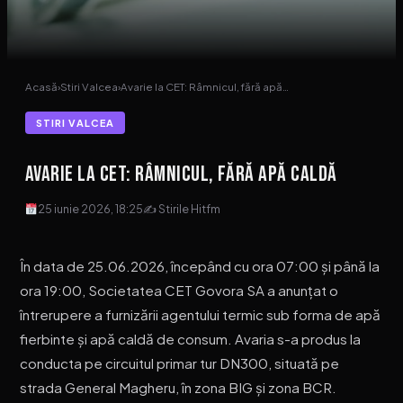
Acasă
›
Stiri Valcea
›
Avarie la CET: Râmnicul, fără apă…
STIRI VALCEA
Avarie la CET: Râmnicul, fără apă caldă
25 iunie 2026, 18:25
✍ Stirile Hitfm
În data de 25.06.2026, începând cu ora 07:00 și până la
ora 19:00, Societatea CET Govora SA a anunțat o
întrerupere a furnizării agentului termic sub forma de apă
fierbinte și apă caldă de consum. Avaria s-a produs la
conducta pe circuitul primar tur DN300, situată pe
strada General Magheru, în zona BIG și zona BCR.