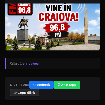
PUBLICITATE
Sursă:
Stiri Valcea
f Facebook
WhatsApp
DISTRIBUIE:
Copiază link