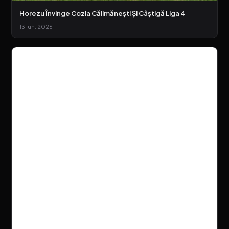
Horezu Învinge Cozia Călimănești Și Câștigă Liga 4
13 iun. 2026