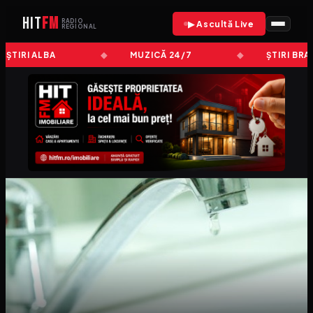
HIT
FM
RADIO
▶ Ascultă Live
REGIONAL
ȘTIRI ALBA
MUZICĂ 24/7
ȘTIRI BRA