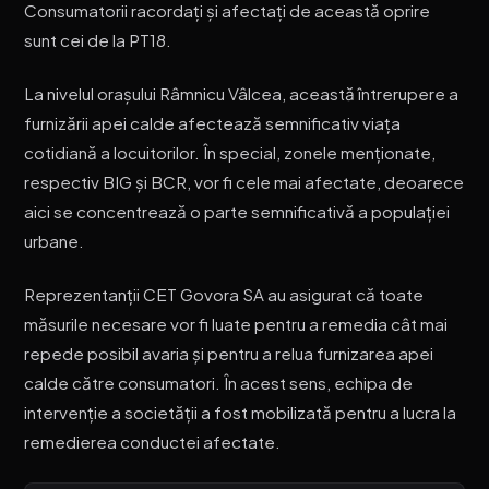
Consumatorii racordați și afectați de această oprire
sunt cei de la PT18.
La nivelul orașului Râmnicu Vâlcea, această întrerupere a
furnizării apei calde afectează semnificativ viața
cotidiană a locuitorilor. În special, zonele menționate,
respectiv BIG și BCR, vor fi cele mai afectate, deoarece
aici se concentrează o parte semnificativă a populației
urbane.
Reprezentanții CET Govora SA au asigurat că toate
măsurile necesare vor fi luate pentru a remedia cât mai
repede posibil avaria și pentru a relua furnizarea apei
calde către consumatori. În acest sens, echipa de
intervenție a societății a fost mobilizată pentru a lucra la
remedierea conductei afectate.