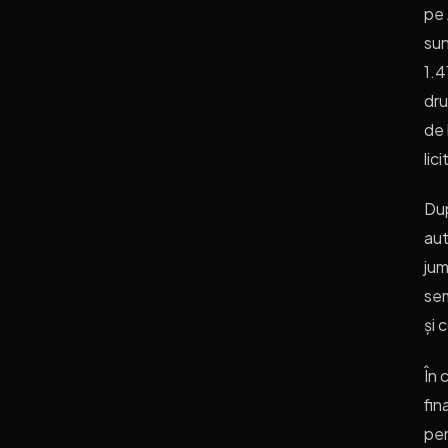
pe 
sun
1.4
dru
de 
lici
Dup
aut
jum
sem
și 
În 
fin
pen