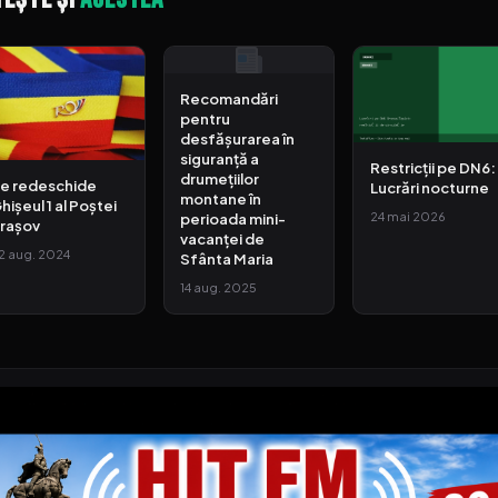
Recomandări
pentru
desfășurarea în
siguranță a
Restricții pe DN6:
drumețiilor
e redeschide
Lucrări nocturne
montane în
hișeul 1 al Poștei
24 mai 2026
perioada mini-
rașov
vacanței de
2 aug. 2024
Sfânta Maria
14 aug. 2025