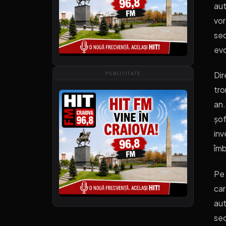
aut
vor
sec
evo
Dir
PUBLICITATE
tro
an.
șof
inv
îmb
Pe 
car
aut
sec