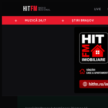
HIT
FM
RADIO
LIVE
REGIONAL
MUZICĂ 24/7
ȘTIRI BRAȘOV
Acasă
›
Stiri Brasov
›
Autostrăzi noi: 70 km pe A3…