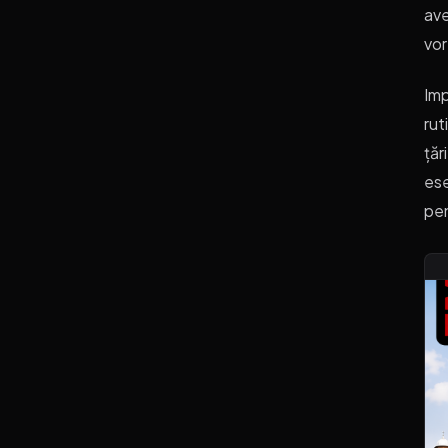
ave
vor
Imp
rut
țăr
ese
pen