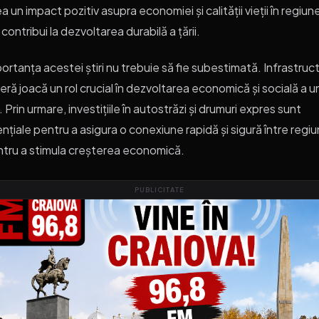
a un impact pozitiv asupra economiei și calității vieții în regiune
 contribui la dezvoltarea durabilă a țării.
ortanța acestei știri nu trebuie să fie subestimată. Infrastruc
ieră joacă un rol crucial în dezvoltarea economică și socială a u
i. Prin urmare, investițiile în autostrăzi și drumuri expres sunt
nțiale pentru a asigura o conexiune rapidă și sigură între regiun
tru a stimula creșterea economică.
PUBLICITATE