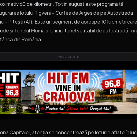
oximativ 60 de kilometri. Tot în august este programată
ugurarea lotului Tigveni – Curtea de Argeș de pe Autostrada
iu – Pitești (A1). Este un segment de aproape 10 kilometri car
lude și Tunelul Momaia, primul tunel veritabil de autostradă for
stâncă din România.
PUBLICITATE
zona Capitalei, atenția se concentrează pe loturile aflate în luc