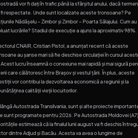
ostradă vor fi dați în trafic până la sfârșitul anului, dacă terme
 fi respectate. Unde sunt localizate aceste tronsoane? Pe
țiunile Nădășelu – Zimbor și Zimbor – Poarta Sălajului. Cum au
luat lucrările? Stadiul de execuție a ajuns la aproximativ 98%.
ectorul CNAIR, Cristian Pistol, a anunțat recent că aceste
nsoane au șanse mari să fie deschise circulației în cursul acest
 Acest lucru înseamnă o conexiune mai rapidă și mai sigură pen
erii care călătoresc între Brașov și vestul țării. În plus, aceste
estiții vor contribui la dezvoltarea economică a regiunii și la
unătățirea calității vieții locuitorilor.
lângă Autostrada Transilvania, sunt și alte proiecte important
e sunt programate pentru 2026. Pe Autostrada Moldovei (A7)
oritățile estimează că la finalul lunii august va fi deschis întregu
tor dintre Adjud și Bacău. Acesta va avea o lungime de