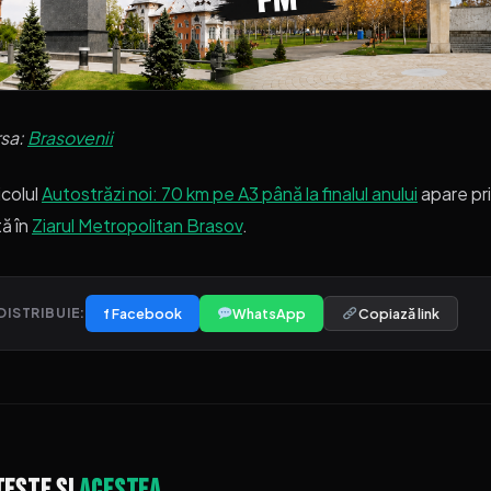
rsa:
Brasovenii
icolul
Autostrăzi noi: 70 km pe A3 până la finalul anului
apare pr
ă în
Ziarul Metropolitan Brasov
.
f Facebook
WhatsApp
Copiază link
DISTRIBUIE:
tește și
acestea