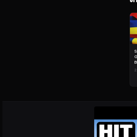
S
G
B
2