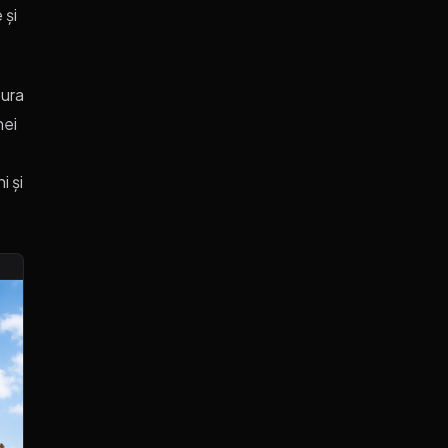
 și
tura
nei
i și