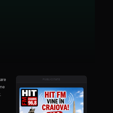
care
PUBLICITATE
ine
,