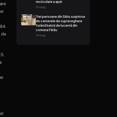
recirculare a apei
oare
06 aug.
ei
Trei persoane din Sibiu surprinse
de camerele de supraveghere
furând baloți de lucernă din
 884
comuna Fărău
e de
06 aug.
25,
a
ei
a
or