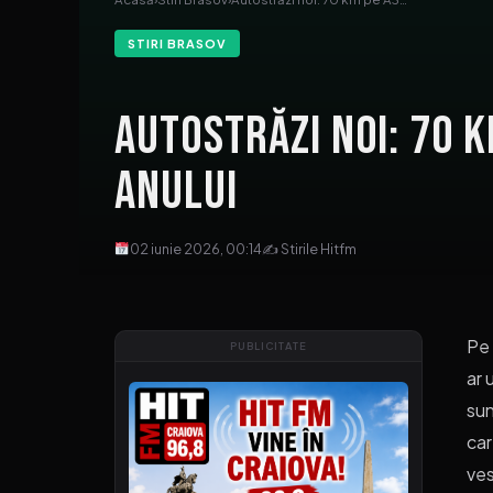
STIRI BRASOV
Autostrăzi noi: 70 k
anului
02 iunie 2026, 00:14
✍ Stirile Hitfm
Pe 
PUBLICITATE
ar 
sun
car
ves