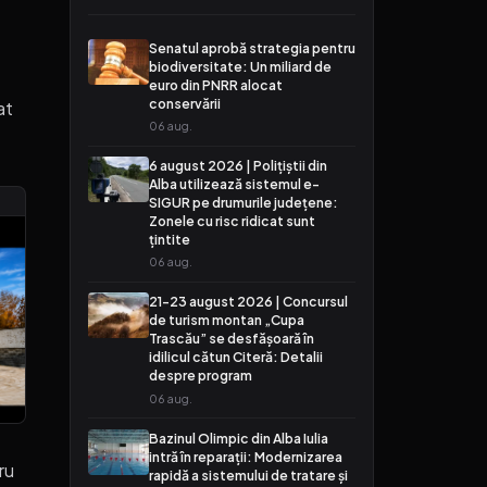
Senatul aprobă strategia pentru
biodiversitate: Un miliard de
e
euro din PNRR alocat
conservării
at
06 aug.
6 august 2026 | Polițiștii din
Alba utilizează sistemul e-
SIGUR pe drumurile județene:
Zonele cu risc ridicat sunt
țintite
06 aug.
21-23 august 2026 | Concursul
de turism montan „Cupa
Trascău” se desfășoară în
idilicul cătun Citeră: Detalii
despre program
06 aug.
Bazinul Olimpic din Alba Iulia
intră în reparații: Modernizarea
ru
rapidă a sistemului de tratare și