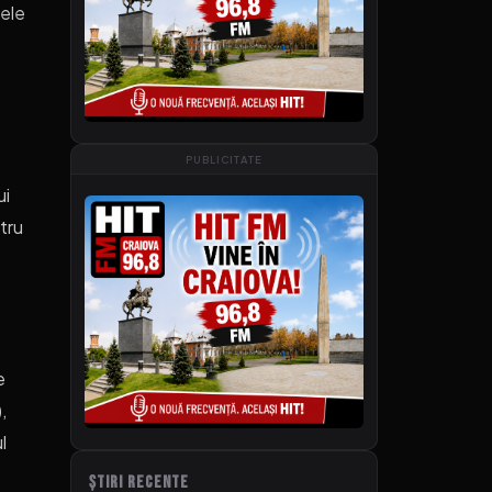
nele
PUBLICITATE
ui
tru
e
,
l
ȘTIRI RECENTE