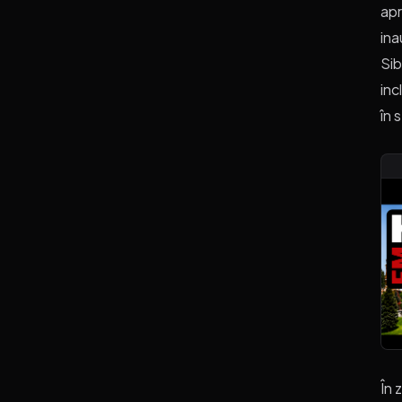
apr
ina
Sib
inc
în 
În 