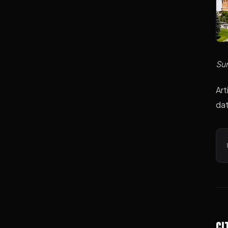
Su
Art
dat
Ci