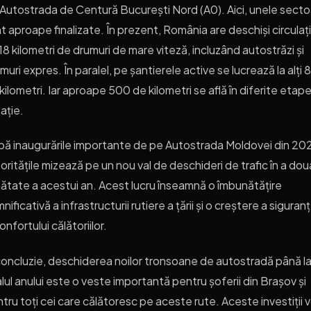
Autostrada de Centură București Nord (A0). Aici, unele sect
t aproape finalizate. În prezent, România are deschiși circulați
18 kilometri de drumuri de mare viteză, incluzând autostrăzi și
muri expres. În paralel, pe șantierele active se lucrează la alți
kilometri. Iar aproape 500 de kilometri se află în diferite etap
tație.
ă inaugurările importante de pe Autostrada Moldovei din 20
oritățile mizează pe un nou val de deschideri de trafic în a dou
ătate a acestui an. Acest lucru înseamnă o îmbunătățire
nificativă a infrastructurii rutiere a țării și o creștere a siguranț
confortului călătoriilor.
concluzie, deschiderea noilor tronsoane de autostradă până l
alul anului este o veste importantă pentru șoferii din Brașov și
tru toți cei care călătoresc pe aceste rute. Aceste investiții v