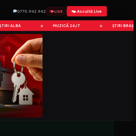
0770.942.942
▶
▶ Ascultă Live
LIVE
I ALBA
MUZICĂ 24/7
ȘTIRI BRAȘOV