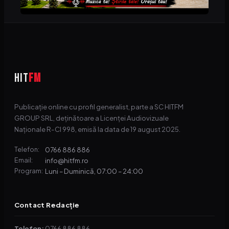
HIT
FM
Publicație online cu profil generalist, parte a SC HITFM
GROUP SRL, deținătoare a Licenței Audiovizuale
Naționale R-CI 998, emisă la data de 19 august 2025.
0766 886 886
Telefon:
info@hitfm.ro
Email:
Luni – Duminică, 07:00 – 24:00
Program:
Contact Redacție
Telefon:
0766 886 886