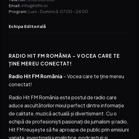
Email:
info@hitfm.ro
Program:
Luni – Duminică, 07:00 – 24:00
Echipa Editorială
RADIO HIT FM ROMÂNIA – VOCEA CARE TE
ȚINE MEREU CONECTAT!
Radio Hit FM România
– Vocea care te ține mereu
conectat!
Radio Hit FM România este postul de radio care
aduce ascultătorilor mixul perfect dintre informație
de calitate, muzică actuală și divertisment. Cu o
echipă de profesioniști pasionați de jurnalism și radio,
Hit FM reușește să fie aproape de public prin emisiuni
variate, investigații jurnalistice, podcasturi și