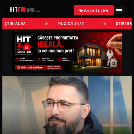
HIT
FM
RADIO
▶ Ascultă Live
REGIONAL
ȘTIRI ALBA
MUZICĂ 24/7
ȘTIRI BR