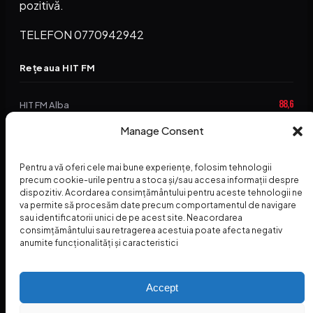
pozitivă.
TELEFON 0770942942
Rețeaua HIT FM
88,6
HIT FM Alba
94,2
Manage Consent
HIT FM Brașov
89,5
HIT FM Harghita
Pentru a vă oferi cele mai bune experiențe, folosim tehnologii
precum cookie-urile pentru a stoca și/sau accesa informații despre
94,3
HIT FM Abrud
dispozitiv. Acordarea consimțământului pentru aceste tehnologii ne
va permite să procesăm date precum comportamentul de navigare
95,1
HIT FM Horezu
sau identificatorii unici de pe acest site. Neacordarea
consimțământului sau retragerea acestuia poate afecta negativ
88,2
HIT FM Nehoiu
anumite funcționalități și caracteristici
96,8
HIT FM Dolj
Accept