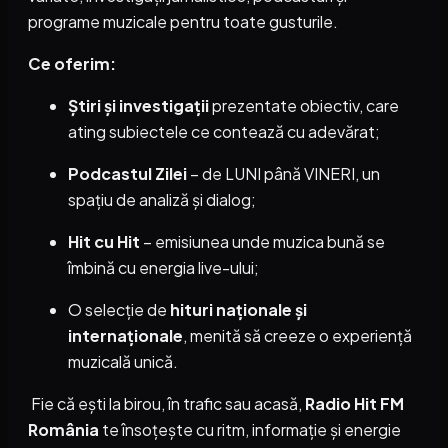
programe muzicale pentru toate gusturile.
Ce oferim:
Știri și investigații
prezentate obiectiv, care
ating subiectele ce contează cu adevărat;
Podcastul Zilei
– de LUNI până VINERI, un
spațiu de analiză și dialog;
Hit cu Hit
– emisiunea unde muzica bună se
îmbină cu energia live-ului;
O selecție de
hituri naționale și
internaționale
, menită să creeze o experiență
muzicală unică.
Fie că ești la birou, în trafic sau acasă,
Radio Hit FM
România
te însoțește cu ritm, informație și energie