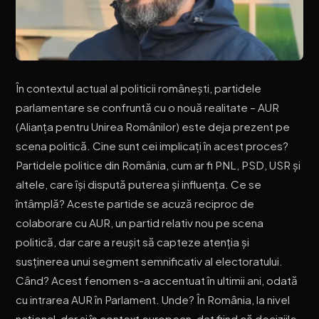
În contextul actual al politicii românești, partidele
parlamentare se confruntă cu o nouă realitate – AUR
(Alianța pentru Unirea Românilor) este deja prezent pe
scena politică. Cine sunt cei implicați în acest proces?
Partidele politice din România, cum ar fi PNL, PSD, USR și
altele, care își dispută puterea și influența. Ce se
întâmplă? Aceste partide se acuză reciproc de
colaborare cu AUR, un partid relativ nou pe scena
politică, dar care a reușit să capteze atenția și
susținerea unui segment semnificativ al electoratului.
Când? Acest fenomen s-a accentuat în ultimii ani, odată
cu intrarea AUR în Parlament. Unde? În România, la nivel
național, dar și în context european, dat fiind că deciziile