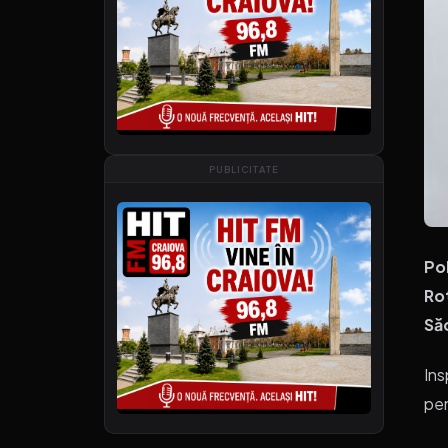
PUBLICITATE
Pol
Ro
Să
Ins
pen