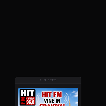
ă
PUBLICITATE