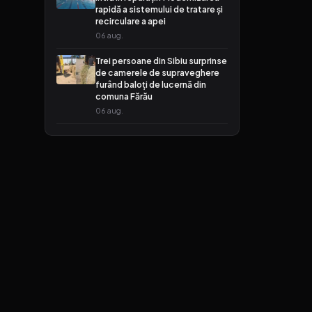
rapidă a sistemului de tratare și
recirculare a apei
06 aug.
Trei persoane din Sibiu surprinse
de camerele de supraveghere
furând baloți de lucernă din
comuna Fărău
06 aug.