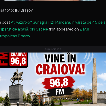
sa foto: IPJ Brașov
e post
Ați văzut-o? Sunați la 112! Marioara, în vârstă de 45 de a
ispărut de acasă, din Săcele
first appeared on
Ziarul
ropolitan Brasov
.
PUBLICITATE