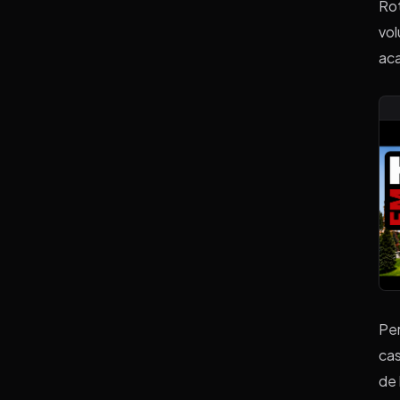
Rot
vol
aca
Per
cas
de 