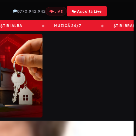
0770.942.942
▶
▶ Ascultă Live
LIVE
I ALBA
MUZICĂ 24/7
ȘTIRI BRAȘOV