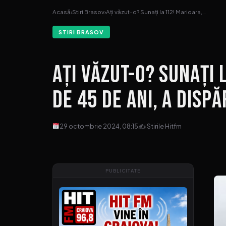
Acasă
›
Stiri Brasov
›
Ați văzut-o? Sunați la 112! Marioara,…
STIRI BRASOV
Ați văzut-o? Sunați 
de 45 de ani, a disp
29 octombrie 2024, 08:15
✍ Stirile Hitfm
PUBLICITATE