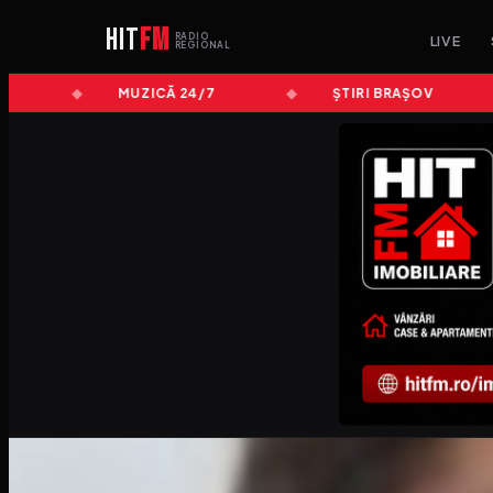
HIT
FM
RADIO
LIVE
REGIONAL
MUZICĂ 24/7
ȘTIRI BRAȘOV