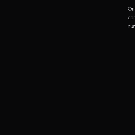
Ori
con
num