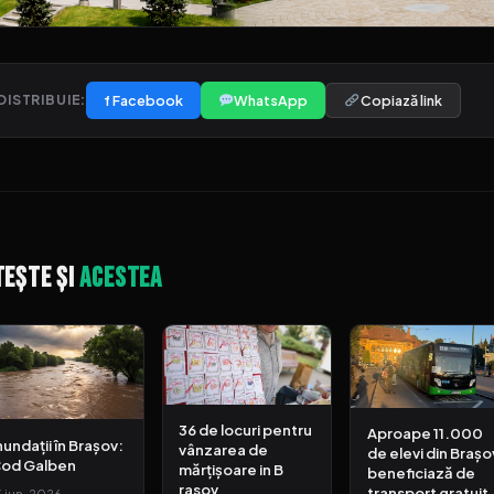
f Facebook
WhatsApp
Copiază link
DISTRIBUIE:
tește și
acestea
36 de locuri pentru
Aproape 11.000
nundații în Brașov:
vânzarea de
de elevi din Brașo
od Galben
mărțișoare in B
beneficiază de
rasov
transport gratuit
3 iun. 2026