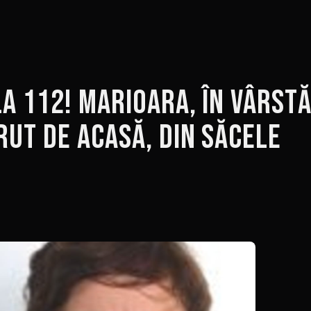
la 112! Marioara, în vârst
ărut de acasă, din Săcele