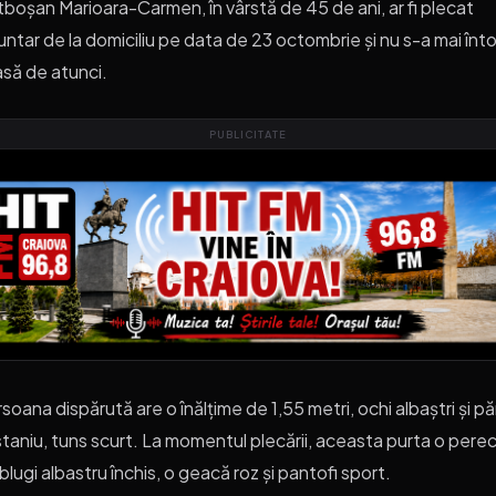
boșan Marioara-Carmen, în vârstă de 45 de ani, ar fi plecat
untar de la domiciliu pe data de 23 octombrie și nu s-a mai înto
să de atunci.
PUBLICITATE
soana dispărută are o înălțime de 1,55 metri, ochi albaștri și pă
taniu, tuns scurt. La momentul plecării, aceasta purta o pere
blugi albastru închis, o geacă roz și pantofi sport.