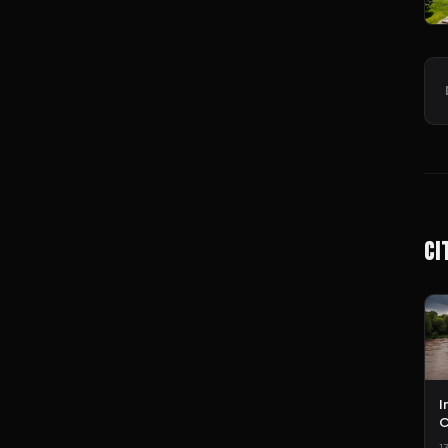
Ci
I
C
1