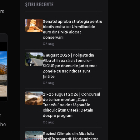
ȘTIRI RECENTE
rs
Senatul aprobă strategia pentru
biodiversitate: Un miliard de
euro din PNRR alocat
conservării
06 aug.
6 august 2026 | Polițiștii din
Alba utilizează sistemul e-
SIGUR pe drumurile județene:
Zonele cu risc ridicat sunt
țintite
06 aug.
21-23 august 2026 | Concursul
de turism montan „Cupa
Trascău” se desfășoară în
idilicul cătun Citeră: Detalii
r
despre program
06 aug.
che
Bazinul Olimpic din Alba Iulia
intră în reparații: Modernizarea