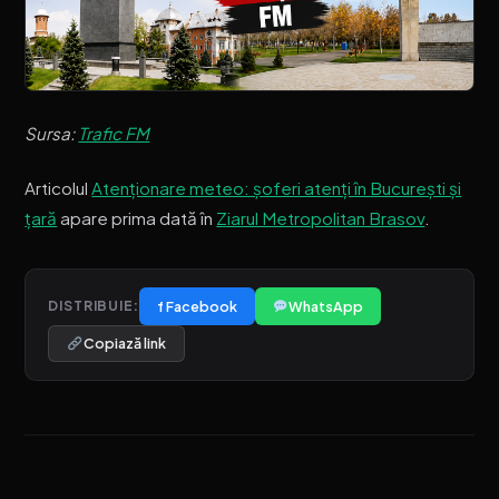
Sursa:
Trafic FM
Articolul
Atenționare meteo: șoferi atenți în București și
țară
apare prima dată în
Ziarul Metropolitan Brasov
.
f Facebook
WhatsApp
DISTRIBUIE:
Copiază link