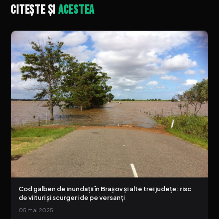
Citește și
acestea
Cod galben de inundații în Brașov și alte trei județe: risc
de viituri și scurgeri de pe versanți
05 mai 2025