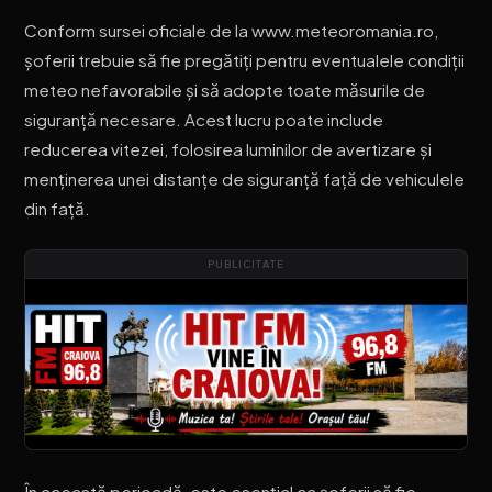
Conform sursei oficiale de la www.meteoromania.ro,
șoferii trebuie să fie pregătiți pentru eventualele condiții
meteo nefavorabile și să adopte toate măsurile de
siguranță necesare. Acest lucru poate include
reducerea vitezei, folosirea luminilor de avertizare și
menținerea unei distanțe de siguranță față de vehiculele
din față.
PUBLICITATE
În această perioadă, este esențial ca șoferii să fie