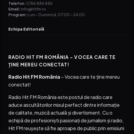
Telefon:
0766 886 886
Email:
info@hitfm.ro
Program:
Luni – Duminică, 07:00 – 24:00
Echipa Editorială
RADIO HIT FM ROMÂNIA – VOCEA CARE TE
ȚINE MEREU CONECTAT!
Radio Hit FM România
– Vocea care te ține mereu
conectat!
Radio Hit FM România este postul de radio care
aduce ascultătorilor mixul perfect dintre informație
de calitate, muzică actuală și divertisment. Cu o
echipă de profesioniști pasionați de jurnalism și radio,
Hit FM reușește să fie aproape de public prin emisiuni