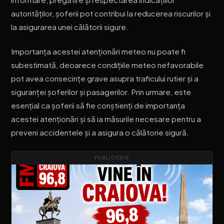
autorităților, șoferii pot contribui la reducerea riscurilor și
la asigurarea unei călătorii sigure.
Importanța acestei atenționări meteo nu poate fi
subestimată, deoarece condițiile meteo nefavorabile
pot avea consecințe grave asupra traficului rutier și a
siguranței șoferilor și pasagerilor. Prin urmare, este
esențial ca șoferii să fie conștienți de importanța
acestei atenționări și să ia măsurile necesare pentru a
preveni accidentele și a asigura o călătorie sigură.
PUBLICITATE