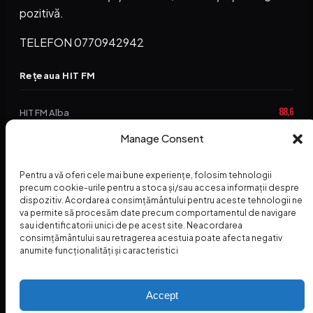
pozitivă.
TELEFON 0770942942
Rețeaua HIT FM
88,6
HIT FM Alba
Manage Consent
94,2
HIT FM Brașov
89,5
HIT FM Harghita
Pentru a vă oferi cele mai bune experiențe, folosim tehnologii
precum cookie-urile pentru a stoca și/sau accesa informații despre
94,3
HIT FM Abrud
dispozitiv. Acordarea consimțământului pentru aceste tehnologii ne
va permite să procesăm date precum comportamentul de navigare
95,1
HIT FM Horezu
sau identificatorii unici de pe acest site. Neacordarea
consimțământului sau retragerea acestuia poate afecta negativ
88,2
HIT FM Nehoiu
anumite funcționalități și caracteristici
96,8
HIT FM Dolj
Accept