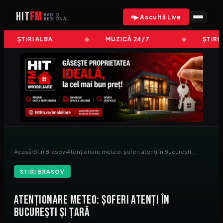
HIT
FM
RADIO
▶ Ascultă Live
REGIONAL
ȘTIRI ALBA
MUZICĂ 24/7
ȘTIRI
Acasă
›
Stiri Brasov
›
Atenționare meteo: șoferi atenți în București…
STIRI BRASOV
Atenționare meteo: șoferi atenți în
București și țară