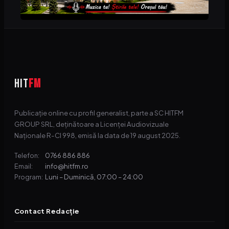
HIT
FM
Publicație online cu profil generalist, parte a SC HITFM
GROUP SRL, deținătoare a Licenței Audiovizuale
Naționale R-CI 998, emisă la data de 19 august 2025.
0766 886 886
Telefon:
info@hitfm.ro
Email:
Luni – Duminică, 07:00 – 24:00
Program:
Contact Redacție