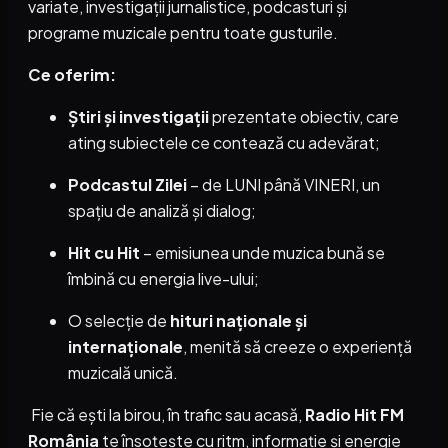
variate, investigații jurnalistice, podcasturi și
programe muzicale pentru toate gusturile.
Ce oferim:
Știri și investigații
prezentate obiectiv, care
ating subiectele ce contează cu adevărat;
Podcastul Zilei
– de LUNI până VINERI, un
spațiu de analiză și dialog;
Hit cu Hit
– emisiunea unde muzica bună se
îmbină cu energia live-ului;
O selecție de
hituri naționale și
internaționale
, menită să creeze o experiență
muzicală unică.
Fie că ești la birou, în trafic sau acasă,
Radio Hit FM
România
te însoțește cu ritm, informație și energie