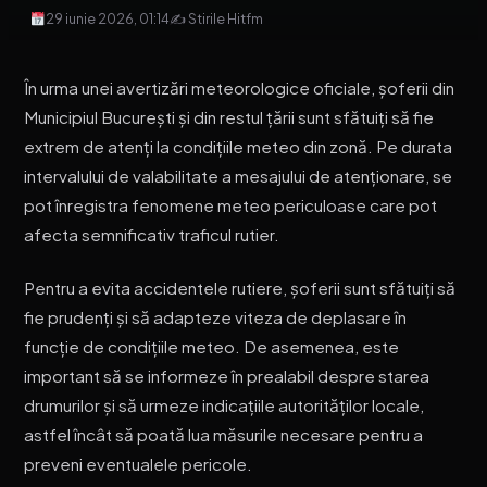
29 iunie 2026, 01:14
✍ Stirile Hitfm
În urma unei avertizări meteorologice oficiale, șoferii din
Municipiul București și din restul țării sunt sfătuiți să fie
extrem de atenți la condițiile meteo din zonă. Pe durata
intervalului de valabilitate a mesajului de atenționare, se
pot înregistra fenomene meteo periculoase care pot
afecta semnificativ traficul rutier.
Pentru a evita accidentele rutiere, șoferii sunt sfătuiți să
fie prudenți și să adapteze viteza de deplasare în
funcție de condițiile meteo. De asemenea, este
important să se informeze în prealabil despre starea
drumurilor și să urmeze indicațiile autorităților locale,
astfel încât să poată lua măsurile necesare pentru a
preveni eventualele pericole.