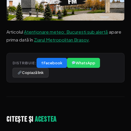
Articolul
Atenționare meteo: București sub alertă
apare
prima dată în
Ziarul Metropolitan Brasov
.
f Facebook
WhatsApp
DISTRIBUIE:
Copiază link
Citește și
acestea