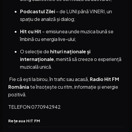
Podcastul Zilei
– de LUNI până VINERI, un
spațiu de analiză și dialog;
Hit cu Hit
– emisiunea unde muzica bună se
îmbină cu energia live-ului;
O selecție de
hituri naționale și
internaționale
, menită să creeze o experiență
muzicală unică.
Fie că ești la birou, în trafic sau acasă,
Radio Hit FM
România
te însoțește cu ritm, informație și energie
pozitivă.
TELEFON 0770942942
Rețeaua HIT FM