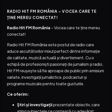
RADIO HIT FM ROMÂNIA – VOCEA CARE TE
ȚINE MEREU CONECTAT!
Radio Hit FM România
– Vocea care te ține mereu
conectat!
Radio Hit FM România este postul de radio care
aduce ascultătorilor mixul perfect dintre informație
de calitate, muzică actuală și divertisment. Cu o
echipă de profesioniști pasionați de jurnalism și radio,
Hit FM reușește să fie aproape de public prin emisiuni
variate, investigații jurnalistice, podcasturi și
programe muzicale pentru toate gusturile.
Ce oferim:
Știri și investigații
prezentate obiectiv, care
ating subiectele ce contează cu adevărat;