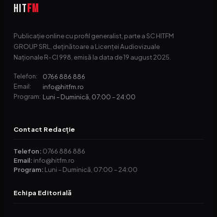
HIT
FM
Publicație online cu profil generalist, parte a SC HITFM
GROUP SRL, deținătoare a Licenței Audiovizuale
Naționale R-CI 998, emisă la data de 19 august 2025.
0766 886 886
Telefon:
info@hitfm.ro
Email:
Luni – Duminică, 07:00 – 24:00
Program:
Contact Redacție
Telefon:
0766 886 886
Email:
info@hitfm.ro
Program:
Luni – Duminică, 07:00 – 24:00
Echipa Editorială