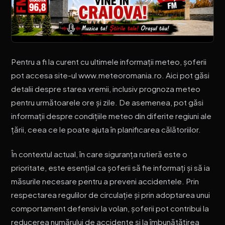
Pentru a fi la curent cu ultimele informații meteo, șoferii
pot accesa site-ul www.meteoromania.ro. Aici pot găsi
detalii despre starea vremii, inclusiv prognoza meteo
pentru următoarele ore și zile. De asemenea, pot găsi
informații despre condițiile meteo din diferite regiuni ale
țării, ceea ce le poate ajuta în planificarea călătoriilor.
În contextul actual, în care siguranța rutieră este o
prioritate, este esențial ca șoferii să fie informați și să ia
măsurile necesare pentru a preveni accidentele. Prin
respectarea regulilor de circulație și prin adoptarea unui
comportament defensiv la volan, șoferii pot contribui la
reducerea numărului de accidente și la îmbunătățirea