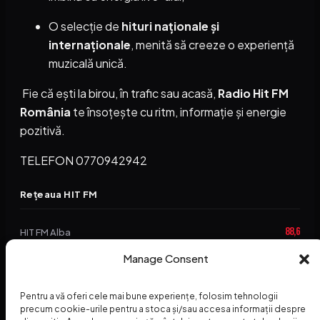
O selecție de
hituri naționale și
internaționale
, menită să creeze o experiență
muzicală unică.
Fie că ești la birou, în trafic sau acasă,
Radio Hit FM
România
te însoțește cu ritm, informație și energie
pozitivă.
TELEFON 0770942942
Rețeaua HIT FM
88,6
HIT FM Alba
94,2
Manage Consent
HIT FM Brașov
89,5
HIT FM Harghita
Pentru a vă oferi cele mai bune experiențe, folosim tehnologii
precum cookie-urile pentru a stoca și/sau accesa informații despre
94,3
HIT FM Abrud