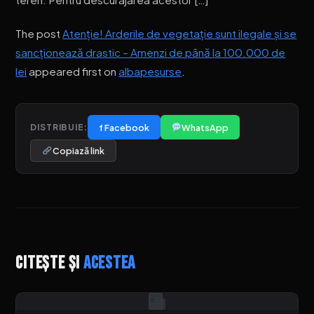
The post
Atenție! Arderile de vegetație sunt ilegale și se
sancționează drastic – Amenzi de până la 100.000 de
lei
appeared first on
albapesurse
.
f Facebook
WhatsApp
DISTRIBUIE:
Copiază link
Citește și
acestea