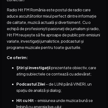
Radio Hit FM România este postul de radio care
aduce ascultătorilor mixul perfect dintre informație
de calitate, muzică actuală și divertisment. Cu o
echipă de profesioniști pasionați de jurnalism și radio,
Hit FM reușește să fie aproape de public prin emisiuni
variate, investigații jurnalistice, podcasturi și
programe muzicale pentru toate gusturile.
Ce oferim:
Știri și investigații
prezentate obiectiv, care
ating subiectele ce contează cu adevărat;
Podcastul Zilei
– de LUNI până VINERI, un
spațiu de analiză și dialog;
Hit cu Hit
– emisiunea unde muzica bună se
îmbină cu energia live-ului;