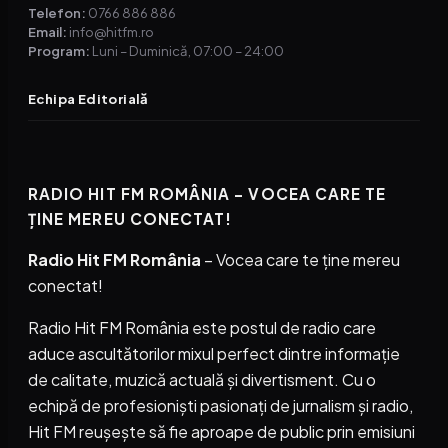
Telefon:
0766 886 886
Email:
info@hitfm.ro
Program:
Luni – Duminică, 07:00 – 24:00
Echipa Editorială
RADIO HIT FM ROMÂNIA – VOCEA CARE TE
ȚINE MEREU CONECTAT!
Radio Hit FM România
– Vocea care te ține mereu
conectat!
Radio Hit FM România este postul de radio care
aduce ascultătorilor mixul perfect dintre informație
de calitate, muzică actuală și divertisment. Cu o
echipă de profesioniști pasionați de jurnalism și radio,
Hit FM reușește să fie aproape de public prin emisiuni