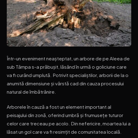
Într-un eveniment neașteptat, un arbore de pe Aleea de
sub Tâmpa s-a prăbușit, lăsând în urmă o goliciune care
va fi curând umplută. Potrivit specialiștilor, arborii de la o
anumită dimensiune și vârstă cad din cauza procesului
natural de îmbătrânire.
Arborele în cauză a fost un element important al
peisajului din zonă, oferind umbră și frumusețe tuturor
celor care treceau pe acolo. Din nefericire, moartea lui a
lăsat un gol care va fi resimțit de comunitatea locală.