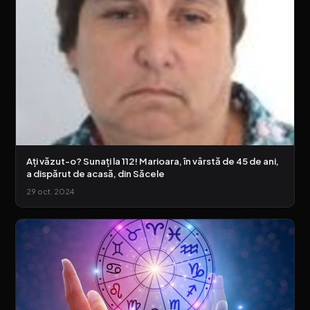
Ați văzut-o? Sunați la 112! Marioara, în vârstă de 45 de ani,
a dispărut de acasă, din Săcele
29 oct. 2024