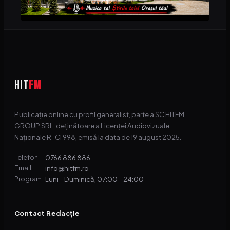
HIT
FM
Publicație online cu profil generalist, parte a SC HITFM
GROUP SRL, deținătoare a Licenței Audiovizuale
Naționale R-CI 998, emisă la data de 19 august 2025.
0766 886 886
Telefon:
info@hitfm.ro
Email:
Luni – Duminică, 07:00 – 24:00
Program:
Contact Redacție