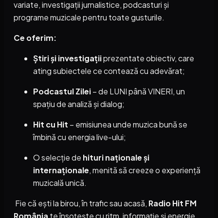
variate, investigații jurnalistice, podcasturi și
programe muzicale pentru toate gusturile.
Ce oferim:
Știri și investigații
prezentate obiectiv, care
ating subiectele ce contează cu adevărat;
Podcastul Zilei
– de LUNI până VINERI, un
spațiu de analiză și dialog;
Hit cu Hit
– emisiunea unde muzica bună se
îmbină cu energia live-ului;
O selecție de
hituri naționale și
internaționale
, menită să creeze o experiență
muzicală unică.
Fie că ești la birou, în trafic sau acasă,
Radio Hit FM
România
te însoțește cu ritm, informație și energie