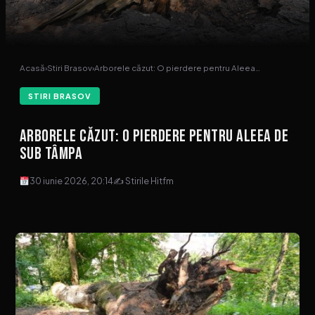
Acasă
›
Stiri Brasov
›
Arborele căzut: O pierdere pentru Aleea…
STIRI BRASOV
Arborele căzut: O pierdere pentru Aleea de
sub Tâmpa
30 iunie 2026, 20:14
✍ Stirile Hitfm