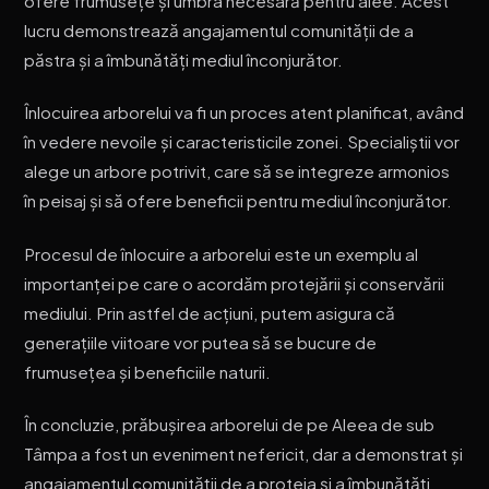
ofere frumusețe și umbra necesară pentru alee. Acest
lucru demonstrează angajamentul comunității de a
păstra și a îmbunătăți mediul înconjurător.
Înlocuirea arborelui va fi un proces atent planificat, având
în vedere nevoile și caracteristicile zonei. Specialiștii vor
alege un arbore potrivit, care să se integreze armonios
în peisaj și să ofere beneficii pentru mediul înconjurător.
Procesul de înlocuire a arborelui este un exemplu al
importanței pe care o acordăm protejării și conservării
mediului. Prin astfel de acțiuni, putem asigura că
generațiile viitoare vor putea să se bucure de
frumusețea și beneficiile naturii.
În concluzie, prăbușirea arborelui de pe Aleea de sub
Tâmpa a fost un eveniment nefericit, dar a demonstrat și
angajamentul comunității de a proteja și a îmbunătăți