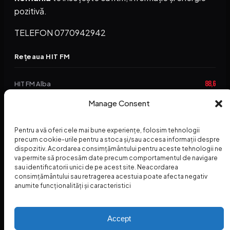
pozitivă.
TELEFON 0770942942
Rețeaua HIT FM
88,6
HIT FM Alba
94,2
Manage Consent
HIT FM Brașov
89,5
HIT FM Harghita
Pentru a vă oferi cele mai bune experiențe, folosim tehnologii
94,3
precum cookie-urile pentru a stoca și/sau accesa informații despre
HIT FM Abrud
dispozitiv. Acordarea consimțământului pentru aceste tehnologii ne
va permite să procesăm date precum comportamentul de navigare
95,1
HIT FM Horezu
sau identificatorii unici de pe acest site. Neacordarea
consimțământului sau retragerea acestuia poate afecta negativ
88,2
HIT FM Nehoiu
anumite funcționalități și caracteristici
96,8
HIT FM Dolj
Accept