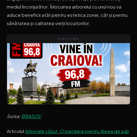
mediul înconjurător. Înlocuirea arborelui cu unul nou va
aduce beneficii atât pentru estetica zonei, cât și pentru
sănătatea și calitatea vieții locuitorilor.
PUBLICITATE
Sursa:
BRASOV
Articolul
Arborele căzut: O pierdere pentru Aleea de sub