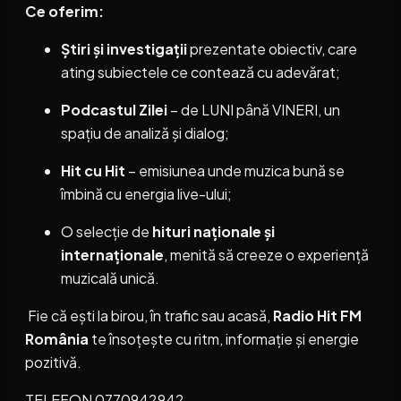
Ce oferim:
Știri și investigații
prezentate obiectiv, care
ating subiectele ce contează cu adevărat;
Podcastul Zilei
– de LUNI până VINERI, un
spațiu de analiză și dialog;
Hit cu Hit
– emisiunea unde muzica bună se
îmbină cu energia live-ului;
O selecție de
hituri naționale și
internaționale
, menită să creeze o experiență
muzicală unică.
Fie că ești la birou, în trafic sau acasă,
Radio Hit FM
România
te însoțește cu ritm, informație și energie
pozitivă.
TELEFON 0770942942