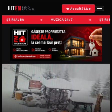
HIT
FM
RADIO
▶ Ascultă Live
REGIONAL
ȘTIRI ALBA
MUZICĂ 24/7
ȘTIRI B