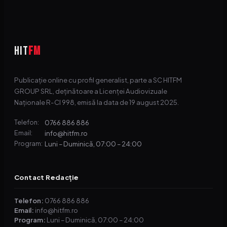
HIT
FM
Publicație online cu profil generalist, parte a SC HITFM
GROUP SRL, deținătoare a Licenței Audiovizuale
Naționale R-CI 998, emisă la data de 19 august 2025.
0766 886 886
Telefon:
info@hitfm.ro
Email:
Luni – Duminică, 07:00 – 24:00
Program:
Contact Redacție
Telefon:
0766 886 886
Email:
info@hitfm.ro
Program:
Luni – Duminică, 07:00 – 24:00