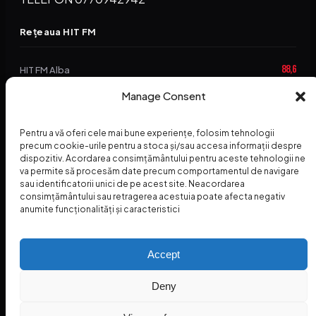
Rețeaua HIT FM
88,6
HIT FM Alba
94,2
Manage Consent
HIT FM Brașov
89,5
HIT FM Harghita
Pentru a vă oferi cele mai bune experiențe, folosim tehnologii
94,3
precum cookie-urile pentru a stoca și/sau accesa informații despre
HIT FM Abrud
dispozitiv. Acordarea consimțământului pentru aceste tehnologii ne
va permite să procesăm date precum comportamentul de navigare
95,1
HIT FM Horezu
sau identificatorii unici de pe acest site. Neacordarea
consimțământului sau retragerea acestuia poate afecta negativ
88,2
HIT FM Nehoiu
anumite funcționalități și caracteristici
96,8
HIT FM Dolj
Accept
Deny
© 2026 Radio Hit FM — SC HITFM GROUP SRL
Home
Termeni și Condiții – Premii
Contact
INSPECTORUL HIT
HIT PODCAST