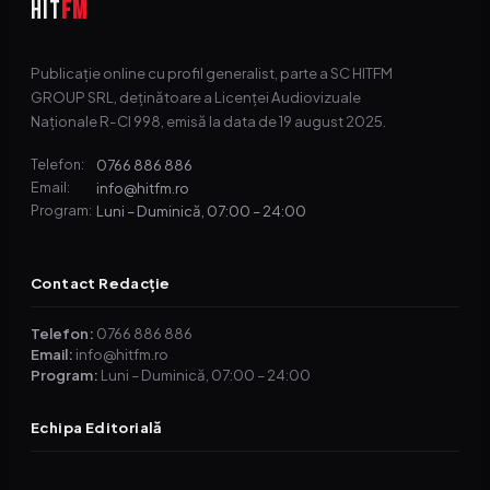
HIT
FM
Publicație online cu profil generalist, parte a SC HITFM
GROUP SRL, deținătoare a Licenței Audiovizuale
Naționale R-CI 998, emisă la data de 19 august 2025.
0766 886 886
Telefon:
info@hitfm.ro
Email:
Luni – Duminică, 07:00 – 24:00
Program:
Contact Redacție
Telefon:
0766 886 886
Email:
info@hitfm.ro
Program:
Luni – Duminică, 07:00 – 24:00
Echipa Editorială