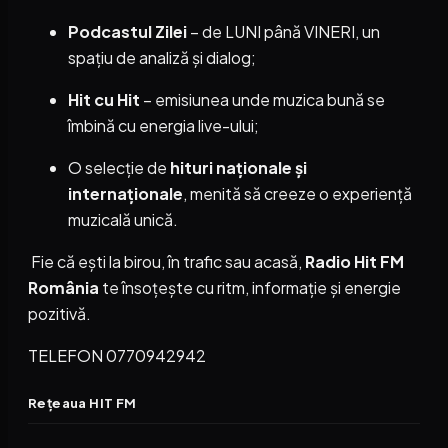
Podcastul Zilei
– de LUNI până VINERI, un
spațiu de analiză și dialog;
Hit cu Hit
– emisiunea unde muzica bună se
îmbină cu energia live-ului;
O selecție de
hituri naționale și
internaționale
, menită să creeze o experiență
muzicală unică.
Fie că ești la birou, în trafic sau acasă,
Radio Hit FM
România
te însoțește cu ritm, informație și energie
pozitivă.
TELEFON 0770942942
Rețeaua HIT FM