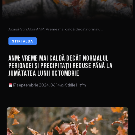
Acasă
›
Stiri Alba
›
ANM: Vreme mai caldă decât normalul…
STIRI ALBA
ANM: Vreme mai caldă decât normalul
perioadei și precipitații reduse până la
jumătatea lunii octombrie
17 septembrie 2024, 06:14
✍ Stirile Hitfm