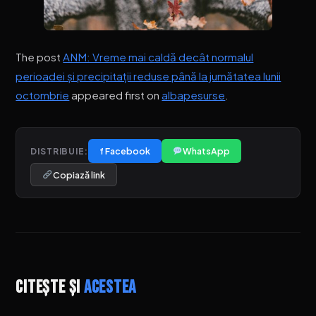
The post
ANM: Vreme mai caldă decât normalul
perioadei și precipitații reduse până la jumătatea lunii
octombrie
appeared first on
albapesurse
.
f Facebook
WhatsApp
DISTRIBUIE:
Copiază link
Citește și
acestea