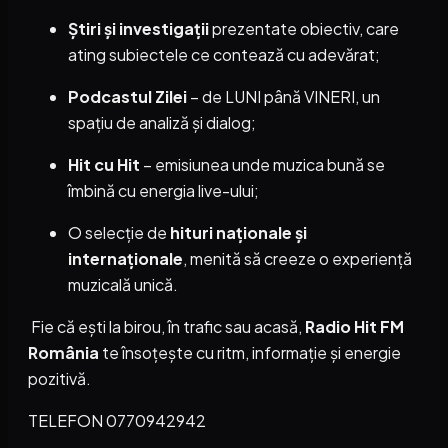
Știri și investigații
prezentate obiectiv, care
ating subiectele ce contează cu adevărat;
Podcastul Zilei
– de LUNI până VINERI, un
spațiu de analiză și dialog;
Hit cu Hit
– emisiunea unde muzica bună se
îmbină cu energia live-ului;
O selecție de
hituri naționale și
internaționale
, menită să creeze o experiență
muzicală unică.
Fie că ești la birou, în trafic sau acasă,
Radio Hit FM
România
te însoțește cu ritm, informație și energie
pozitivă.
TELEFON 0770942942