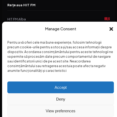
Rețeaua HIT FM
88,6
HIT FM Alba
94,2
Manage Consent
HIT FM Brașov
89,5
HIT FM Harghita
Pentru a vă oferi cele mai bune experiențe, folosim tehnologii
94,3
precum cookie-urile pentru a stoca și/sau accesa informații despre
HIT FM Abrud
dispozitiv. Acordarea consimțământului pentru aceste tehnologii ne
va permite să procesăm date precum comportamentul de navigare
95,1
HIT FM Horezu
sau identificatorii unici de pe acest site. Neacordarea
consimțământului sau retragerea acestuia poate afecta negativ
88,2
HIT FM Nehoiu
anumite funcționalități și caracteristici
96,8
HIT FM Dolj
Accept
Deny
© 2026 Radio Hit FM — SC HITFM GROUP SRL
Home
Termeni și Condiții – Premii
Contact
INSPECTORUL HIT
HIT PODCAST
View preferences