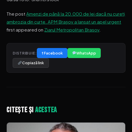
The post
Amenzi de până la 20.000 de lei dacă nu cureți
ambrozia din curte. APM Brașov a lansat un apel urgent
first appeared on
Ziarul Metropolitan Brasov
.
f Facebook
WhatsApp
DISTRIBUIE:
Copiază link
Citește și
acestea