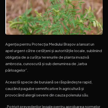
Agenția pentru Protecția Mediului Brașov a lansat un
apel urgent către cetățeni și autoritățile locale, subliniind
obligația de a curăța terenurile de planta invazivă
ambrozia, cunoscută și sub denumirea de „iarba
pârloagelor”.
Această specie de buruiană se răspândește rapid,
cauzând pagube semnificative în agricultură și
provocând alergii severe din cauza polenului său.
„Potrivit prevederilor legale pentru aprobarea normelor