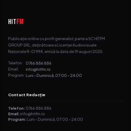
HIT
FM
Publicație online cu profil generalist, parte a SC HITFM
GROUP SRL, deținătoare a Licenței Audiovizuale
Naționale R-CI 998, emisă la data de 19 august 2025.
0766 886 886
Telefon:
info@hitfm.ro
Email:
Luni – Duminică, 07:00 – 24:00
Program:
Contact Redacție
Telefon:
0766 886 886
Email:
info@hitfm.ro
Program:
Luni – Duminică, 07:00 – 24:00