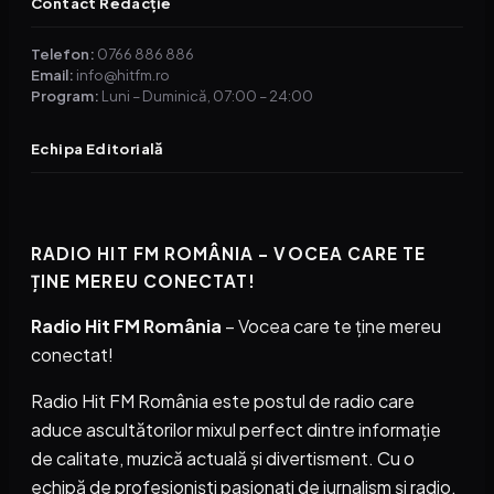
Contact Redacție
Telefon:
0766 886 886
Email:
info@hitfm.ro
Program:
Luni – Duminică, 07:00 – 24:00
Echipa Editorială
RADIO HIT FM ROMÂNIA – VOCEA CARE TE
ȚINE MEREU CONECTAT!
Radio Hit FM România
– Vocea care te ține mereu
conectat!
Radio Hit FM România este postul de radio care
aduce ascultătorilor mixul perfect dintre informație
de calitate, muzică actuală și divertisment. Cu o
echipă de profesioniști pasionați de jurnalism și radio,