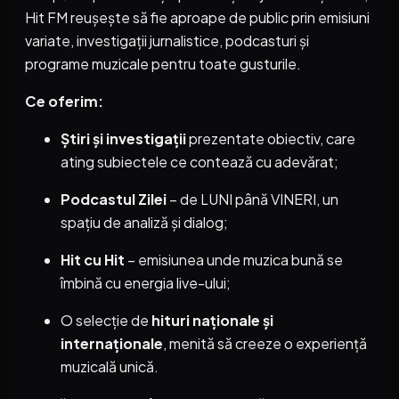
Hit FM reușește să fie aproape de public prin emisiuni
variate, investigații jurnalistice, podcasturi și
programe muzicale pentru toate gusturile.
Ce oferim:
Știri și investigații
prezentate obiectiv, care
ating subiectele ce contează cu adevărat;
Podcastul Zilei
– de LUNI până VINERI, un
spațiu de analiză și dialog;
Hit cu Hit
– emisiunea unde muzica bună se
îmbină cu energia live-ului;
O selecție de
hituri naționale și
internaționale
, menită să creeze o experiență
muzicală unică.