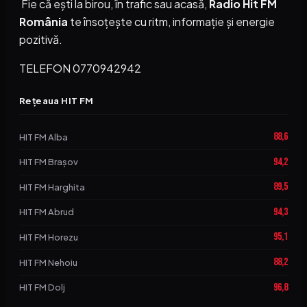
Fie că ești la birou, în trafic sau acasă,
Radio Hit FM
România
te însoțește cu ritm, informație și energie
pozitivă.
TELEFON 0770942942
Rețeaua HIT FM
88,6
HIT FM Alba
94,2
HIT FM Brașov
89,5
HIT FM Harghita
94,3
HIT FM Abrud
95,1
HIT FM Horezu
88,2
HIT FM Nehoiu
96,8
HIT FM Dolj