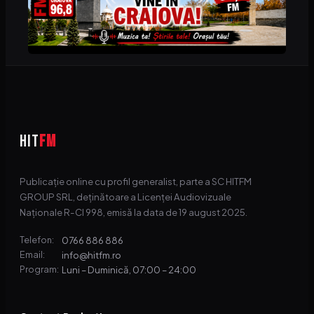
HIT
FM
Publicație online cu profil generalist, parte a SC HITFM
GROUP SRL, deținătoare a Licenței Audiovizuale
Naționale R-CI 998, emisă la data de 19 august 2025.
0766 886 886
Telefon:
info@hitfm.ro
Email:
Luni – Duminică, 07:00 – 24:00
Program: