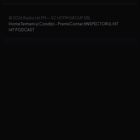
© 2026 Radio Hit FM — SC HITFM GROUP SRL
Home
Termeni și Condiții – Premii
Contact
INSPECTORUL HIT
HIT PODCAST