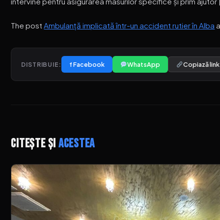
intervine pentru asigurarea masurilor specifice și prim ajutor 
The post
Ambulanță implicată într-un accident rutier în Alba
a
f Facebook
WhatsApp
Copiază link
DISTRIBUIE:
Citește și
acestea