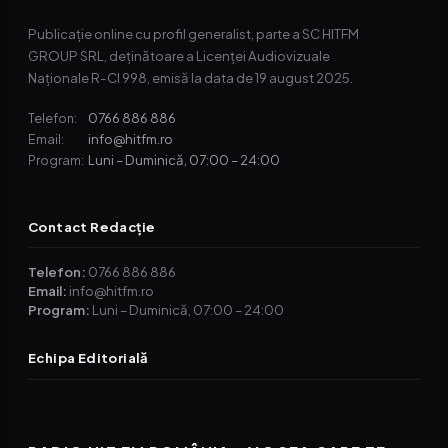
Publicație online cu profil generalist, parte a SC HITFM
GROUP SRL, deținătoare a Licenței Audiovizuale
Naționale R-CI 998, emisă la data de 19 august 2025.
0766 886 886
Telefon:
info@hitfm.ro
Email:
Luni – Duminică, 07:00 – 24:00
Program:
Contact Redacție
Telefon:
0766 886 886
Email:
info@hitfm.ro
Program:
Luni – Duminică, 07:00 – 24:00
Echipa Editorială