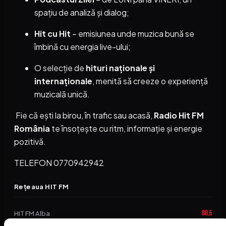
spațiu de analiză și dialog;
Hit cu Hit
– emisiunea unde muzica bună se
îmbină cu energia live-ului;
O selecție de
hituri naționale și
internaționale
, menită să creeze o experiență
muzicală unică.
Fie că ești la birou, în trafic sau acasă,
Radio Hit FM
România
te însoțește cu ritm, informație și energie
pozitivă.
TELEFON 0770942942
Rețeaua HIT FM
88,6
HIT FM Alba