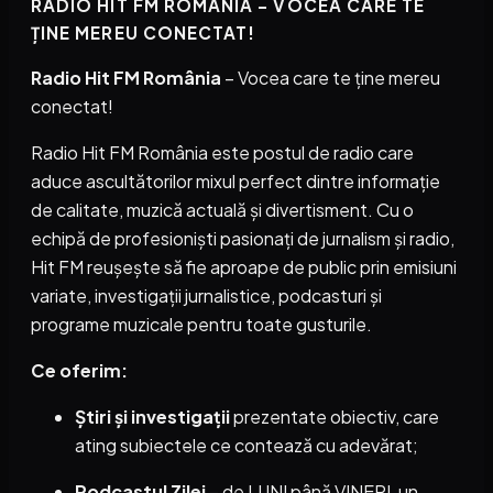
RADIO HIT FM ROMÂNIA – VOCEA CARE TE
ȚINE MEREU CONECTAT!
Radio Hit FM România
– Vocea care te ține mereu
conectat!
Radio Hit FM România este postul de radio care
aduce ascultătorilor mixul perfect dintre informație
de calitate, muzică actuală și divertisment. Cu o
echipă de profesioniști pasionați de jurnalism și radio,
Hit FM reușește să fie aproape de public prin emisiuni
variate, investigații jurnalistice, podcasturi și
programe muzicale pentru toate gusturile.
Ce oferim:
Știri și investigații
prezentate obiectiv, care
ating subiectele ce contează cu adevărat;
Podcastul Zilei
– de LUNI până VINERI, un