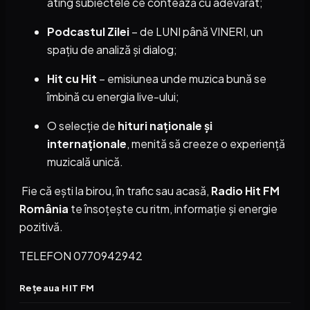
ating subiectele ce contează cu adevărat;
Podcastul Zilei
– de LUNI până VINERI, un
spațiu de analiză și dialog;
Hit cu Hit
– emisiunea unde muzica bună se
îmbină cu energia live-ului;
O selecție de
hituri naționale și
internaționale
, menită să creeze o experiență
muzicală unică.
Fie că ești la birou, în trafic sau acasă,
Radio Hit FM
România
te însoțește cu ritm, informație și energie
pozitivă.
TELEFON 0770942942
Rețeaua HIT FM