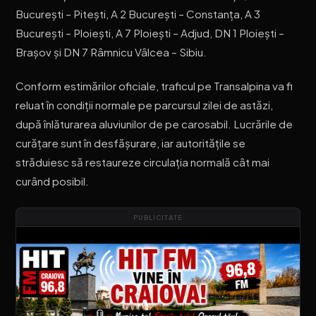
București – Pitești, A 2 București – Constanța, A 3
București – Ploiești, A 7 Ploiești – Adjud, DN 1 Ploiești –
Brașov și DN 7 Râmnicu Vâlcea – Sibiu.
Conform estimărilor oficiale, traficul pe Transalpina va fi
reluat în condiții normale pe parcursul zilei de astăzi,
după înlăturarea aluviunilor de pe carosabil. Lucrările de
curățare sunt în desfășurare, iar autoritățile se
străduiesc să restaureze circulația normală cât mai
curând posibil.
PUBLICITATE