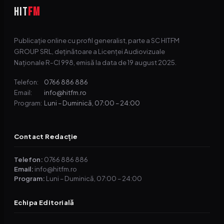
HIT
FM
Publicație online cu profil generalist, parte a SC HITFM
GROUP SRL, deținătoare a Licenței Audiovizuale
Naționale R-CI 998, emisă la data de 19 august 2025.
0766 886 886
Telefon:
info@hitfm.ro
Email:
Luni – Duminică, 07:00 – 24:00
Program:
Contact Redacție
Telefon:
0766 886 886
Email:
info@hitfm.ro
Program:
Luni – Duminică, 07:00 – 24:00
Echipa Editorială