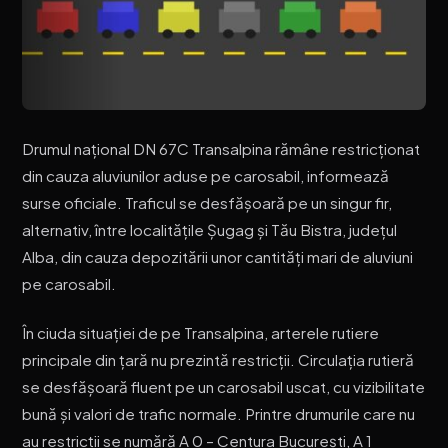
Drumul național DN 67C Transalpina rămâne restricționat
din cauza aluviunilor aduse pe carosabil, informează
surse oficiale. Traficul se desfășoară pe un singur fir,
alternativ, între localitățile Șugag și Tău Bistra, județul
Alba, din cauza depozitării unor cantități mari de aluviuni
pe carosabil.
În ciuda situației de pe Transalpina, arterele rutiere
principale din țară nu prezintă restricții. Circulația rutieră
se desfășoară fluent pe un carosabil uscat, cu vizibilitate
bună și valori de trafic normale. Printre drumurile care nu
au restricții se numără A 0 – Centura București, A 1