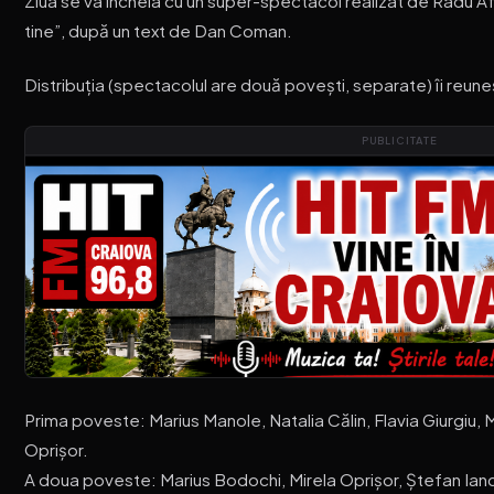
Ziua se va încheia cu un super-spectacol realizat de Radu A
tine”, după un text de Dan Coman.
Distribuția (spectacolul are două povești, separate) îi reun
PUBLICITATE
Prima poveste: Marius Manole, Natalia Călin, Flavia Giurgiu, 
Oprișor.
A doua poveste: Marius Bodochi, Mirela Oprișor, Ștefan Ian