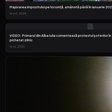
Majorarea impozitului pe locuință, amânată până în ianuarie 20
16 oct. 2024
VIDEO: Primarul din Alba Iulia comentează protestul șoferilor în 
pichetat zilnic
16 iul. 2026