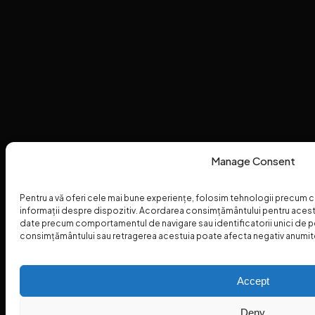
Manage Consent
Pentru a vă oferi cele mai bune experiențe, folosim tehnologii precum 
informații despre dispozitiv. Acordarea consimțământului pentru aces
date precum comportamentul de navigare sau identificatorii unici de 
consimțământului sau retragerea acestuia poate afecta negativ anumite f
Accept
Deny