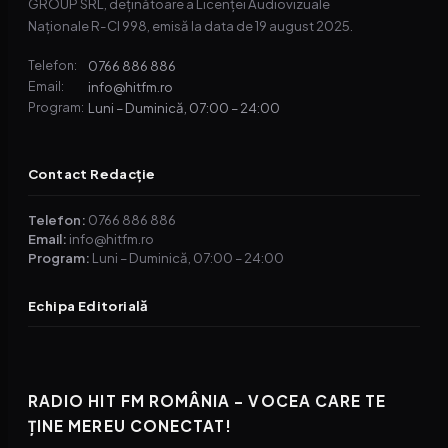
GROUP SRL, deținătoare a Licenței Audiovizuale
Naționale R-CI 998, emisă la data de 19 august 2025.
0766 886 886
Telefon:
info@hitfm.ro
Email:
Luni – Duminică, 07:00 – 24:00
Program:
Contact Redacție
Telefon:
0766 886 886
Email:
info@hitfm.ro
Program:
Luni – Duminică, 07:00 – 24:00
Echipa Editorială
RADIO HIT FM ROMÂNIA – VOCEA CARE TE
ȚINE MEREU CONECTAT!