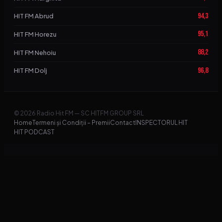
94,3
HIT FM Abrud
95,1
HIT FM Horezu
88,2
HIT FM Nehoiu
96,8
HIT FM Dolj
© 2026 Radio Hit FM — SC HITFM GROUP SRL
Home
Termeni și Condiții – Premii
Contact
INSPECTORUL HIT
HIT PODCAST