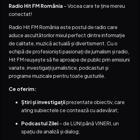
Radio Hit FM România
– Vocea care te ține mereu
conectat!
Radio Hit FM România este postul de radio care
aduce ascultătorilor mixul perfect dintre informație
de calitate, muzică actuală și divertisment. Cu o
echipă de profesioniști pasionați de jurnalism și radio,
Hit FM reușește să fie aproape de public prin emisiuni
variate, investigații jurnalistice, podcasturi și
programe muzicale pentru toate gusturile.
Ce oferim:
Știri și investigații
prezentate obiectiv, care
ating subiectele ce contează cu adevărat;
Podcastul Zilei
– de LUNI până VINERI, un
spațiu de analiză și dialog;