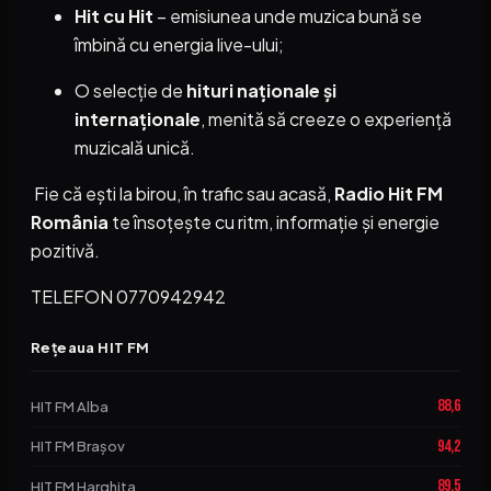
Hit cu Hit
– emisiunea unde muzica bună se
îmbină cu energia live-ului;
O selecție de
hituri naționale și
internaționale
, menită să creeze o experiență
muzicală unică.
Fie că ești la birou, în trafic sau acasă,
Radio Hit FM
România
te însoțește cu ritm, informație și energie
pozitivă.
TELEFON 0770942942
Rețeaua HIT FM
88,6
HIT FM Alba
94,2
HIT FM Brașov
89,5
HIT FM Harghita