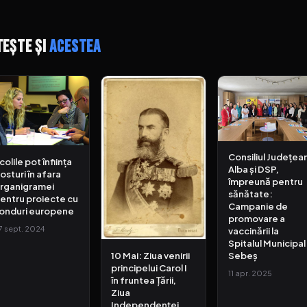
tește și
acestea
Consiliul Județea
colile pot înființa
Alba și DSP,
osturi în afara
împreună pentru
rganigramei
sănătate:
entru proiecte cu
Campanie de
onduri europene
promovare a
7 sept. 2024
vaccinării la
Spitalul Municipal
10 Mai: Ziua venirii
Sebeș
principelui Carol I
11 apr. 2025
în fruntea Țării,
Ziua
Independenței