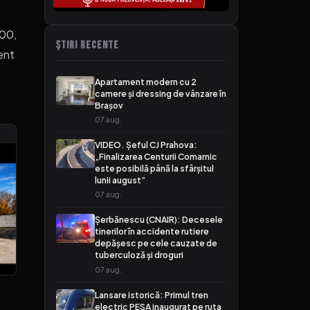
:00,
ȘTIRI RECENTE
ent
Apartament modern cu 2
camere și dressing de vânzare în
Brașov
07 aug.
VIDEO. Șeful CJ Prahova:
„Finalizarea Centurii Comarnic
este posibilă până la sfârșitul
lunii august”
07 aug.
Şerbănescu (CNAIR): Decesele
tinerilor în accidente rutiere
depășesc pe cele cauzate de
tuberculoză și droguri
07 aug.
Lansare istorică: Primul tren
electric PESA inaugurat pe ruta