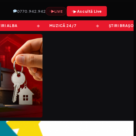
0770.942.942
▶
▶ Ascultă Live
LIVE
ALBA
MUZICĂ 24/7
ȘTIRI BRAȘOV