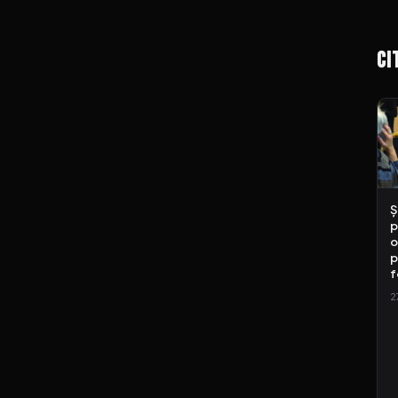
Ci
Ș
p
o
p
f
2