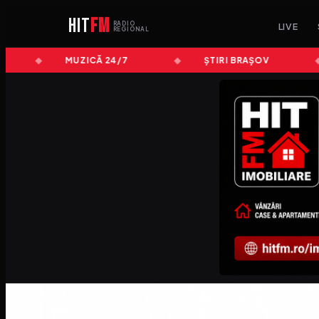
HIT
FM
RADIO
LIVE
REGIONAL
MUZICĂ 24/7
ȘTIRI BRAȘOV