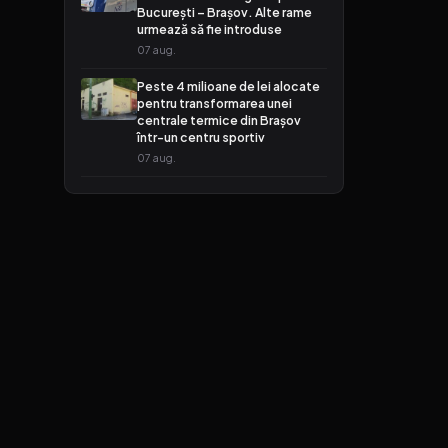
București – Brașov. Alte rame
urmează să fie introduse
07 aug.
Peste 4 milioane de lei alocate
pentru transformarea unei
centrale termice din Brașov
într-un centru sportiv
07 aug.