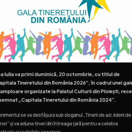
a Iulia va primi duminică, 20 octombrie, cu titlul de
pitala Tineretului din România 2026”, în cadrul unei gal
amploare organizate la Palatul Culturii din Ploiești, rec
semnat „Capitala Tineretului din România 2024”.
nimentul se va desfășura sub sloganul „Tinerii de azi, liderii de
ne!” și va aduna tineri din întreaga țară pentru a celebra
țiativele și realizările acestora.