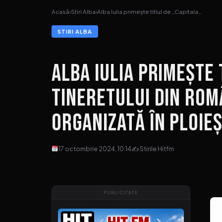
Acasă
›
Stiri Alba
›
Alba Iulia primește titlul de „Capitala…
STIRI ALBA
Alba Iulia primește 
Tineretului din Rom
organizată în Ploieș
17 octombrie 2024, 10:14
✍ Stirile Hitfm
PUBLICITATE