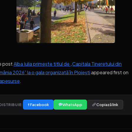
e post
Alba Iulia primește titlul de „Capitala Tineretului din
ânia 2026” la o gala organizată în Ploiești
appeared first on
bapesurse
.
f Facebook
WhatsApp
Copiază link
DISTRIBUIE: