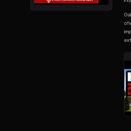
Gal
ofe
imp
ext