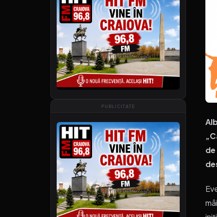
PUBLICITATE
Alb
„Ca
de 
de
Eve
mâi
ini