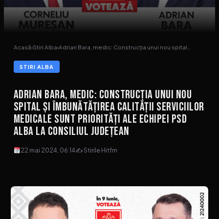
Acasă
›
Stiri Alba
›
Adrian Bara, medic: Construcția unui nou spital…
STIRI ALBA
Adrian Bara, medic: Construcția unui nou
spital și îmbunătățirea calității serviciilor
medicale sunt priorități ale echipei PSD
Alba la Consiliul Județean
22 mai 2024, 06:14
✍ Stirile Hitfm