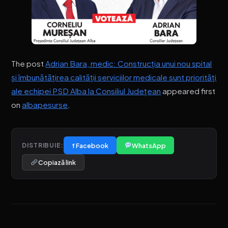
The post
Adrian Bara, medic: Construcția unui nou spital
și îmbunătățirea calității serviciilor medicale sunt priorități
ale echipei PSD Alba la Consiliul Județean
appeared first
on
albapesurse
.
f Facebook
WhatsApp
DISTRIBUIE:
Copiază link