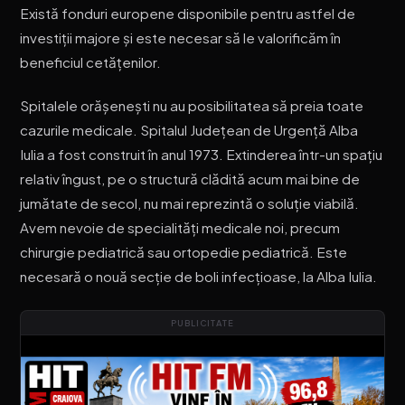
Există fonduri europene disponibile pentru astfel de
investiții majore și este necesar să le valorificăm în
beneficiul cetățenilor.
Spitalele orășenești nu au posibilitatea să preia toate
cazurile medicale. Spitalul Județean de Urgență Alba
Iulia a fost construit în anul 1973. Extinderea într-un spațiu
relativ îngust, pe o structură clădită acum mai bine de
jumătate de secol, nu mai reprezintă o soluție viabilă.
Avem nevoie de specialități medicale noi, precum
chirurgie pediatrică sau ortopedie pediatrică. Este
necesară o nouă secție de boli infecțioase, la Alba Iulia.
PUBLICITATE