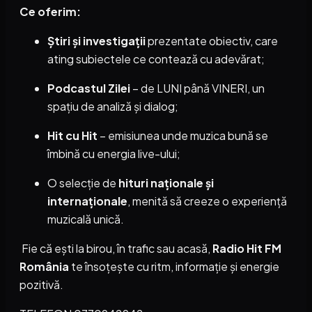
Ce oferim:
Știri și investigații
prezentate obiectiv, care
ating subiectele ce contează cu adevărat;
Podcastul Zilei
– de LUNI până VINERI, un
spațiu de analiză și dialog;
Hit cu Hit
– emisiunea unde muzica bună se
îmbină cu energia live-ului;
O selecție de
hituri naționale și
internaționale
, menită să creeze o experiență
muzicală unică.
Fie că ești la birou, în trafic sau acasă,
Radio Hit FM
România
te însoțește cu ritm, informație și energie
pozitivă.