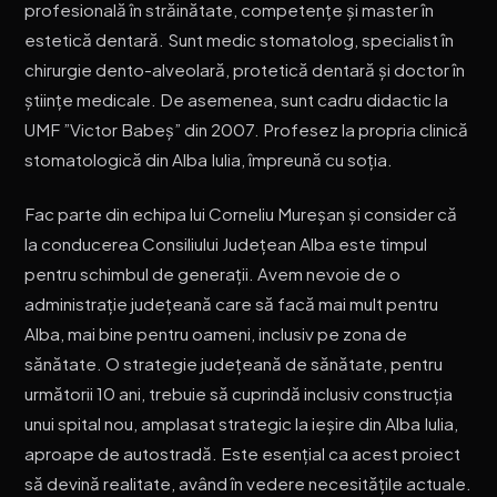
profesională în străinătate, competențe și master în
estetică dentară. Sunt medic stomatolog, specialist în
chirurgie dento-alveolară, protetică dentară și doctor în
științe medicale. De asemenea, sunt cadru didactic la
UMF ”Victor Babeș” din 2007. Profesez la propria clinică
stomatologică din Alba Iulia, împreună cu soția.
Fac parte din echipa lui Corneliu Mureșan și consider că
la conducerea Consiliului Județean Alba este timpul
pentru schimbul de generații. Avem nevoie de o
administrație județeană care să facă mai mult pentru
Alba, mai bine pentru oameni, inclusiv pe zona de
sănătate. O strategie județeană de sănătate, pentru
următorii 10 ani, trebuie să cuprindă inclusiv construcția
unui spital nou, amplasat strategic la ieșire din Alba Iulia,
aproape de autostradă. Este esențial ca acest proiect
să devină realitate, având în vedere necesitățile actuale.