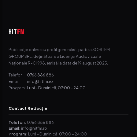
HIT
FM
Publicație online cu profil generalist, parte a SC HITFM
GROUP SRL, deținătoare a Licenței Audiovizuale
Naționale R-CI 998, emisă la data de 19 august 2025.
0766 886 886
Telefon:
info@hitfm.ro
Email:
Luni – Duminică, 07:00 – 24:00
Program:
Contact Redacție
Telefon:
0766 886 886
Email:
info@hitfm.ro
Program:
Luni – Duminică, 07:00 – 24:00