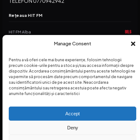
TELEFON 0770942942
Rețeaua HIT FM
88,6
HIT FM Alba
Manage Consent
94,2
HIT FM Brașov
89,5
HIT FM Harghita
Pentru a vă oferi cele mai bune experiențe, folosim tehnologii
precum cookie-urile pentru a stoca și/sau accesa informații despre
94,3
HIT FM Abrud
dispozitiv. Acordarea consimțământului pentru aceste tehnologii ne
va permite să procesăm date precum comportamentul de navigare
95,1
HIT FM Horezu
sau identificatorii unici de pe acest site. Neacordarea
consimțământului sau retragerea acestuia poate afecta negativ
88,2
HIT FM Nehoiu
anumite funcționalități și caracteristici
96,8
HIT FM Dolj
Accept
Deny
© 2026 Radio Hit FM — SC HITFM GROUP SRL
Home
Termeni și Condiții – Premii
Contact
INSPECTORUL HIT
HIT PODCAST