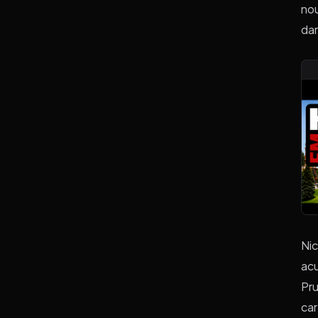
nou
dar
Nic
acu
Pru
car