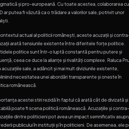
gmatică și pro-europeană. Cu toate acestea, colaborarea cu
 ar putea fi văzută ca o trădare a valorilor sale, potrivit unor
liști.
contextul actual al politicii românești, aceste acuzații și contra
zații arată tensiunile existente între diferitele forțe politice.
tidele politice sunt într-o luptă constantă pentru putere și
luență, ceea ce duce la alianțe și rivalități complexe. Raluca Pr
n acuzațiile sale, a adâncit și mai mult diviziunile existente,
liniind necesitatea unei abordări transparente și oneste în
itica românească.
ortanța acestei stiri rezidă în faptul că arată cât de divizată și
tabilă poate fi scena politică românească. Acuzațiile și contra
zațiile dintre politicieni pot avea un impact semnificativ asupr
rederii publicului în instituții și în politicieni. De asemenea, ele 