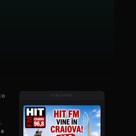
t o
PUBLICITATE
,
 a