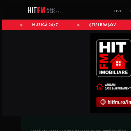
HIT
FM
RADIO
LIVE
REGIONAL
MUZICĂ 24/7
ȘTIRI BRAȘOV
Acasă
›
Stiri Brasov
›
Acuzații politice: Raluca Prună atacă pe…