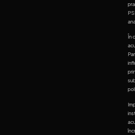
pra
PSD
ana
În 
acu
Par
inf
pri
sub
pol
Imp
ins
acu
înc