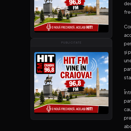
dec
fre
Con
acc
pen
PUBLICITATE
și 
une
par
sta
Înt
par
cau
pre
abo