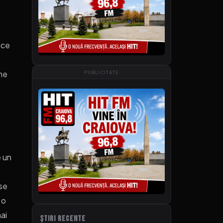
ice
rme
PUBLICITATE
e un
 se
 o
ai
ȘTIRI RECENTE