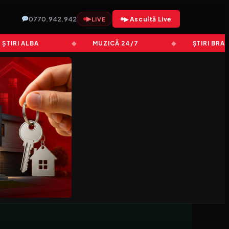
0770.942.942
▶
▶ Ascultă Live
LIVE
RI ALBA
MUZICĂ 24/7
ȘTIRI BRAȘOV