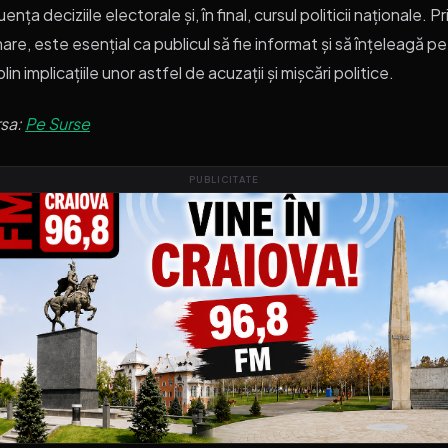
luența deciziile electorale și, în final, cursul politicii naționale. Pr
are, este esențial ca publicul să fie informat și să înțeleagă pe
lin implicațiile unor astfel de acuzații și mișcări politice.
rsa:
Pe Surse
PUBLICITATE