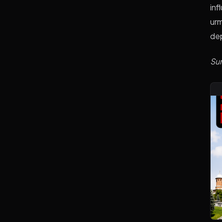
inf
urm
dep
Su