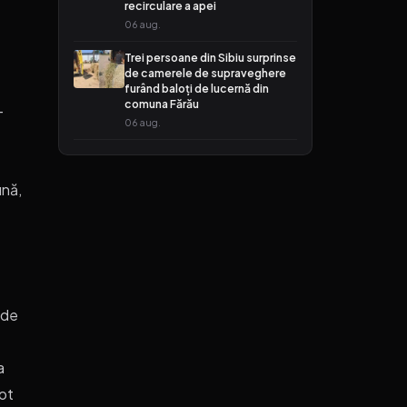
recirculare a apei
06 aug.
Trei persoane din Sibiu surprinse
de camerele de supraveghere
furând baloți de lucernă din
comuna Fărău
-
06 aug.
ună,
 de
-
a
pot