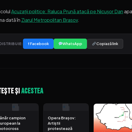
icolul
Acuzații politice: Raluca Prună atacă pe Nicușor Dan
apa
ma dată în
Ziarul Metropolitan Brasov
.
f Facebook
WhatsApp
Copiază link
DISTRIBUIE:
tește și
acestea
ânăr campion
Opera Brașov:
uropean la
Artiștii
otocross
protestează