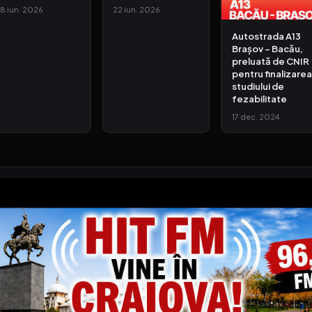
8 iun. 2026
22 iun. 2026
Autostrada A13
Brașov – Bacău,
preluată de CNIR
pentru finalizarea
studiului de
fezabilitate
17 dec. 2024