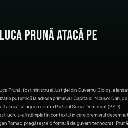
aluca Prună atacă pe
uca Prună, fost ministru al Justiției din Guvernul Cioloș, a lansa
zație puternică la adresa primarului Capitalei, Nicușor Dan, pe
e îl acuză că ar juca pentru Partidul Social Democrat (PSD).
st lucru s-a întâmplat în contextul în care premierul desemnat
en Tomac, pregătește o formulă de guvern tehnocrat. Prună