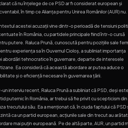
larat că nu înțelege de ce PSD ar fi considerat european și
cventabil, în timp ce Alianța pentru Unirea Românilor (AUR) nu.
textul acestei acuzații vine dintr-o perioadă de tensiuni polit
entuate în România, cu partidele principale fiind într-o cursă
tru putere. Raluca Prună, cunoscută pentru pozițiile sale fe
pentru experiența sa în Guvernul Cioloș, a subliniat importanța
i abordări tehnocratice în guvernare, departe de interesele
tizane. Ea consideră că această abordare ar putea aduce o
bilitate și o eficiență necesare în guvernarea țării.
r-un interviu recent, Raluca Prună a subliniat că PSD, deși est
tid puternic în România, ar trebui să fie privit cu scepticism din
za trecutului său. Ea a menționat că, în ciuda faptului că PSD
zintă ca un partid european, acțiunile sale din trecut au arătat
rdare mai puțin europeană. Pe de altă parte, AUR, un partid m