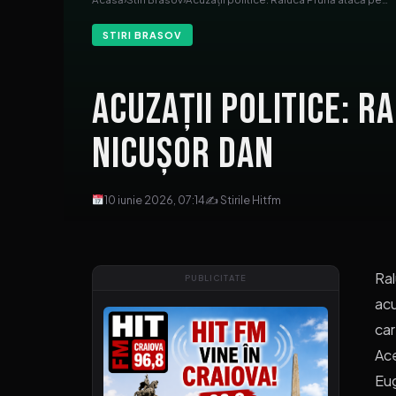
STIRI BRASOV
Acuzații politice: R
Nicușor Dan
10 iunie 2026, 07:14
✍ Stirile Hitfm
Ral
PUBLICITATE
acu
car
Ace
Eug