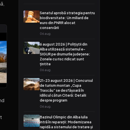
nă,
Senatul aprobă strategia pentru
biodiversitate: Un miliard de
euro din PNRR alocat
conservării
06 aug.
6 august 2026 | Polițiștii din
Alba utilizează sistemul e-
SIGUR pe drumurile județene:
Zonele cu risc ridicat sunt
țintite
06 aug.
21-23 august 2026 | Concursul
de turism montan „Cupa
Trascău” se desfășoară în
idilicul cătun Citeră: Detalii
ind
despre program
06 aug.
t
Bazinul Olimpic din Alba Iulia
intră în reparații: Modernizarea
rapidă a sistemului de tratare și