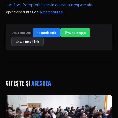
luat foc. Pompierii intervin cu trei autospeciale
appeared first on
albapesurse
.
f Facebook
WhatsApp
DISTRIBUIE:
Copiază link
Citește și
acestea