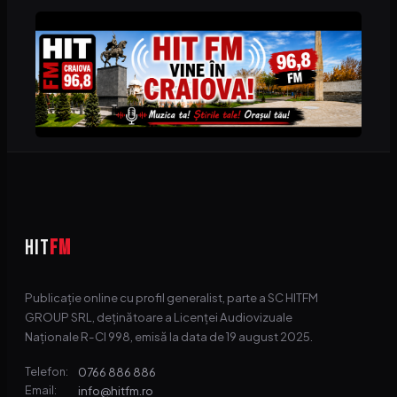
HIT
FM
Publicație online cu profil generalist, parte a SC HITFM
GROUP SRL, deținătoare a Licenței Audiovizuale
Naționale R-CI 998, emisă la data de 19 august 2025.
0766 886 886
Telefon:
info@hitfm.ro
Email: