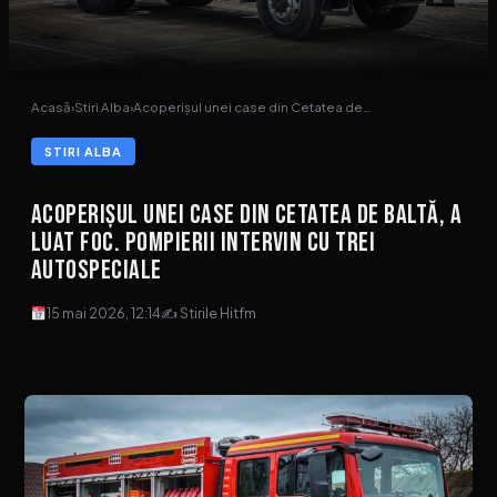
Acasă
›
Stiri Alba
›
Acoperișul unei case din Cetatea de…
STIRI ALBA
Acoperișul unei case din Cetatea de Baltă, a
luat foc. Pompierii intervin cu trei
autospeciale
15 mai 2026, 12:14
✍ Stirile Hitfm