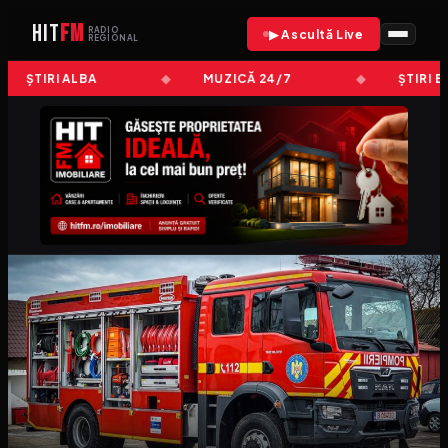
HIT
FM
RADIO
▶ Ascultă Live
REGIONAL
ȘTIRI ALBA
MUZICĂ 24/7
ȘTIRI B