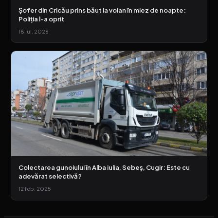
Șofer din Cricău prins băut la volan în miez de noapte:
Poliția l-a oprit
18 iul. 2026
Colectarea gunoiului în Alba iulia, Sebeș, Cugir: Este cu
adevărat selectivă?
12 feb. 2025