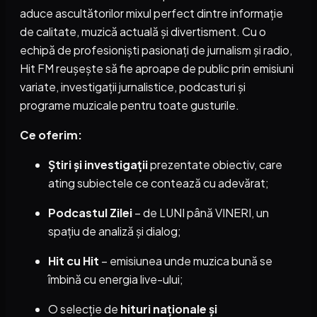
aduce ascultătorilor mixul perfect dintre informație
de calitate, muzică actuală și divertisment. Cu o
echipă de profesioniști pasionați de jurnalism și radio,
Hit FM reușește să fie aproape de public prin emisiuni
variate, investigații jurnalistice, podcasturi și
programe muzicale pentru toate gusturile.
Ce oferim:
Știri și investigații
prezentate obiectiv, care
ating subiectele ce contează cu adevărat;
Podcastul Zilei
– de LUNI până VINERI, un
spațiu de analiză și dialog;
Hit cu Hit
– emisiunea unde muzica bună se
îmbină cu energia live-ului;
O selecție de
hituri naționale și