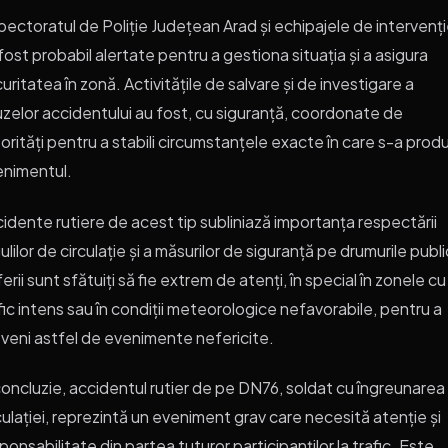
pectoratul de Poliție Județean Arad și echipajele de intervenț
fost probabil alertate pentru a gestiona situația și a asigura
uritatea în zonă. Activitățile de salvare și de investigare a
zelor accidentului au fost, cu siguranță, coordonate de
orități pentru a stabili circumstanțele exacte în care s-a prod
nimentul.
idente rutiere de acest tip subliniază importanța respectării
ulilor de circulație și a măsurilor de siguranță pe drumurile publ
erii sunt sfătuiți să fie extrem de atenți, în special în zonele cu
fic intens sau în condiții meteorologice nefavorabile, pentru a
veni astfel de evenimente nefericite.
concluzie, accidentul rutier de pe DN76, soldat cu îngreunarea
culației, reprezintă un eveniment grav care necesită atenție și
ponsabilitate din partea tuturor participanților la trafic. Este