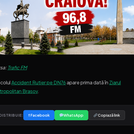
rsa:
Trafic FM
icolul
Accident Rutier pe DN76
apare prima dată în
Ziarul
ropolitan Brasov
.
f Facebook
WhatsApp
Copiază link
DISTRIBUIE: