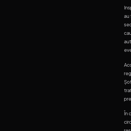
Ins
au 
sec
cau
aut
eve
Acc
reg
Șof
tra
pre
În 
cir
res