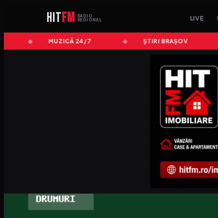
HIT
FM
RADIO
LIVE
REGIONAL
MUZICĂ 24/7
ȘTIRI BRAȘOV