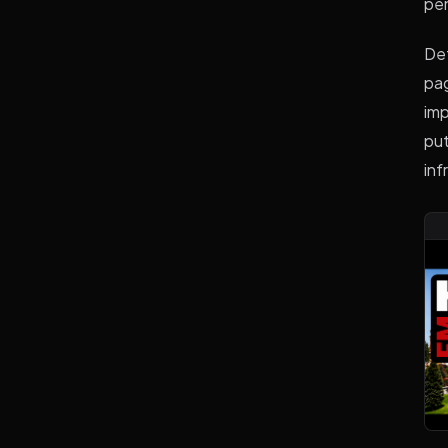
pen
Det
pag
imp
put
inf