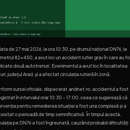
data de 27 mai 2026, la ora 10:30, pe drumul național DN76, la
ometrul 82+450, a avut loc un accident rutier grav în care au f
licate două autotrenuri. Evenimentul a avut loc în localitatea
uri, județul Arad, și a afectat circulația rutieră în zonă.
form sursei oficiale, dispecerat.andnet.ro, accidentul a fost
egistrat în intervalul orar 10:30 – 17:00, ceea ce sugerează că
ervenția pentru remedierea situației a fost una complexă și a
esitat o perioadă de timp semnificativă. În timpul acesta,
culația pe DN76 a fost îngreunată, cauzând probabil dificultăți