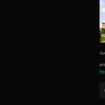
Su
Art
Met