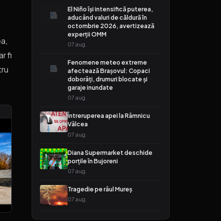
El Niño își intensifică puterea,
aducând valuri de căldură în
octombrie 2026, avertizează
experții OMM
ea,
07 aug.
r fi
Fenomene meteo extreme
tru
afectează Brașovul: Copaci
doborâți, drumuri blocate și
garaje inundate
07 aug.
Întreruperea apei la Râmnicu
Vâlcea
07 aug.
Diana Supermarket deschide
porțile în Bujoreni
07 aug.
Tragedie pe râul Mureș
07 aug.