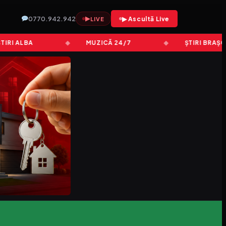
0770.942.942
▶
▶ Ascultă Live
LIVE
I ALBA
MUZICĂ 24/7
ȘTIRI BRAȘOV