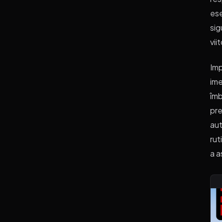
ese
sig
viit
Imp
ime
îmb
pre
aut
rut
a a