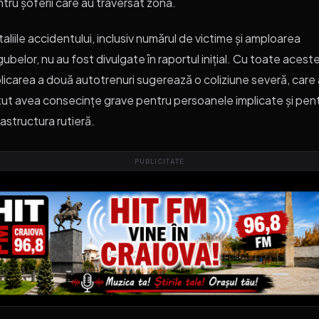
tru șoferii care au traversat zona.
aliile accidentului, inclusiv numărul de victime și amploarea
ubelor, nu au fost divulgate în raportul inițial. Cu toate acest
licarea a două autotrenuri sugerează o coliziune severă, care a
ut avea consecințe grave pentru persoanele implicate și pen
rastructura rutieră.
PUBLICITATE