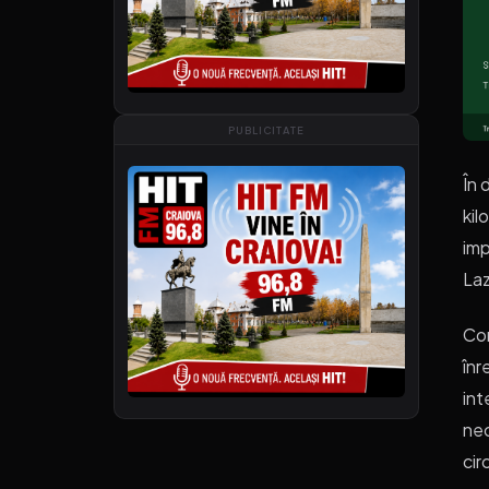
PUBLICITATE
În 
kil
imp
Laz
Con
înr
int
nec
cir