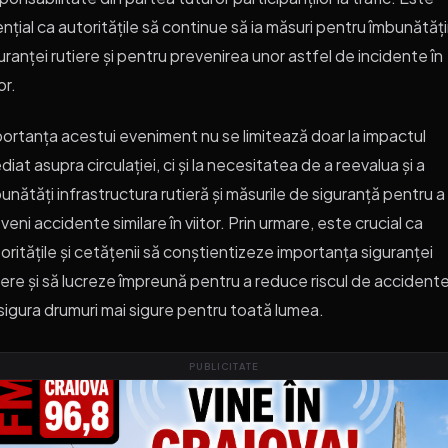
nțial ca autoritățile să continue să ia măsuri pentru îmbunătăț
uranței rutiere și pentru prevenirea unor astfel de incidente în
or.
ortanța acestui eveniment nu se limitează doar la impactul
diat asupra circulației, ci și la necesitatea de a reevalua și a
unătăți infrastructura rutieră și măsurile de siguranță pentru a
veni accidente similare în viitor. Prin urmare, este crucial ca
oritățile și cetățenii să conștientizeze importanța siguranței
iere și să lucreze împreună pentru a reduce riscul de accidente
sigura drumuri mai sigure pentru toată lumea.
PUBLICITATE