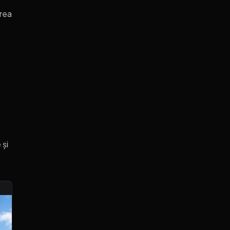
irea
 și