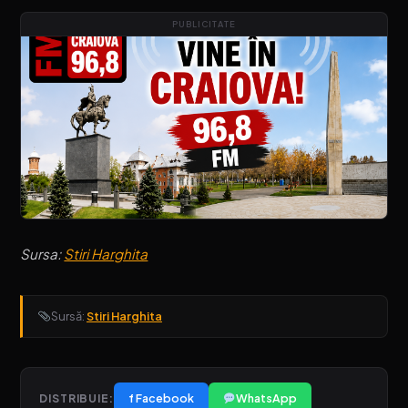
PUBLICITATE
Sursa:
Stiri Harghita
Sursă:
Stiri Harghita
f Facebook
WhatsApp
DISTRIBUIE: