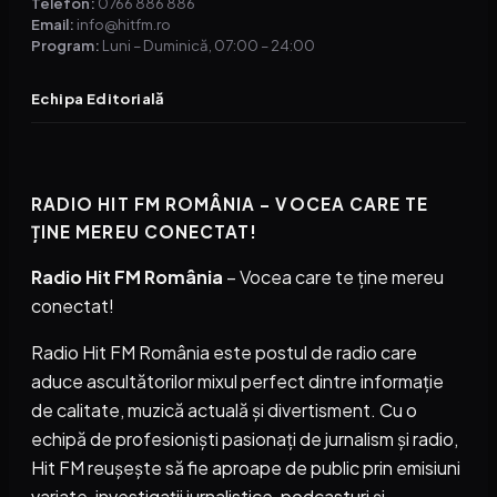
Telefon:
0766 886 886
Email:
info@hitfm.ro
Program:
Luni – Duminică, 07:00 – 24:00
Echipa Editorială
RADIO HIT FM ROMÂNIA – VOCEA CARE TE
ȚINE MEREU CONECTAT!
Radio Hit FM România
– Vocea care te ține mereu
conectat!
Radio Hit FM România este postul de radio care
aduce ascultătorilor mixul perfect dintre informație
de calitate, muzică actuală și divertisment. Cu o
echipă de profesioniști pasionați de jurnalism și radio,
Hit FM reușește să fie aproape de public prin emisiuni
variate, investigații jurnalistice, podcasturi și