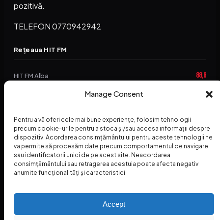
pozitivă.
TELEFON 0770942942
Rețeaua HIT FM
88,6
HIT FM Alba
94,2
Manage Consent
HIT FM Brașov
89,5
HIT FM Harghita
Pentru a vă oferi cele mai bune experiențe, folosim tehnologii
94,3
precum cookie-urile pentru a stoca și/sau accesa informații despre
HIT FM Abrud
dispozitiv. Acordarea consimțământului pentru aceste tehnologii ne
va permite să procesăm date precum comportamentul de navigare
95,1
HIT FM Horezu
sau identificatorii unici de pe acest site. Neacordarea
consimțământului sau retragerea acestuia poate afecta negativ
88,2
HIT FM Nehoiu
anumite funcționalități și caracteristici
96,8
HIT FM Dolj
Accept