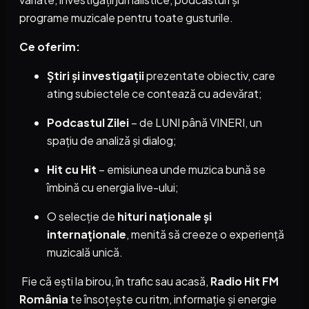
programe muzicale pentru toate gusturile.
Ce oferim:
Știri și investigații
prezentate obiectiv, care
ating subiectele ce contează cu adevărat;
Podcastul Zilei
– de LUNI până VINERI, un
spațiu de analiză și dialog;
Hit cu Hit
– emisiunea unde muzica bună se
îmbină cu energia live-ului;
O selecție de
hituri naționale și
internaționale
, menită să creeze o experiență
muzicală unică.
Fie că ești la birou, în trafic sau acasă,
Radio Hit FM
România
te însoțește cu ritm, informație și energie