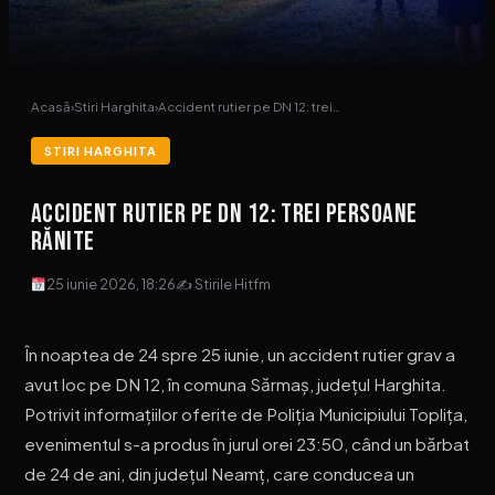
Acasă
›
Stiri Harghita
›
Accident rutier pe DN 12: trei…
STIRI HARGHITA
Accident rutier pe DN 12: trei persoane
rănite
25 iunie 2026, 18:26
✍ Stirile Hitfm
În noaptea de 24 spre 25 iunie, un accident rutier grav a
avut loc pe DN 12, în comuna Sărmaș, județul Harghita.
Potrivit informațiilor oferite de Poliția Municipiului Toplița,
evenimentul s-a produs în jurul orei 23:50, când un bărbat
de 24 de ani, din județul Neamț, care conducea un