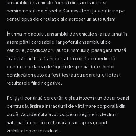
ansamblu de vehicule format din cap tractor și
semiremorcă, pe direcția Sărmaș–Toplița, a pătruns pe
sensul opus de circulație și a acroșat un autoturism.
În urma impactului, ansamblul de vehicule s-a răsturnat în
afara părții carosabile, iar șoferul ansamblului de
vehicule, conducătorul autoturismului și pasagera aflată
în acesta au fost transportați la o unitate medicală
pentru acordarea de îngrijiri de specialitate. Ambii
conducători auto au fost testați cu aparatul etilotest,
rezultatele fiind negative.
Polițiștii continuă cercetările și au întocmit un dosar penal
pentru săvârșirea infracțiunii de vătămare corporală din
culpă. Accidentul a avut loc pe un segment de drum
național intens circulat, mai ales noaptea, când
vizibilitatea este redusă.