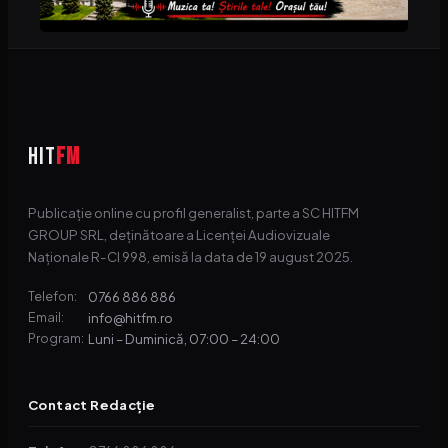
HIT
FM
Publicație online cu profil generalist, parte a SC HITFM
GROUP SRL, deținătoare a Licenței Audiovizuale
Naționale R-CI 998, emisă la data de 19 august 2025.
0766 886 886
Telefon:
info@hitfm.ro
Email:
Luni – Duminică, 07:00 – 24:00
Program:
Contact Redacție