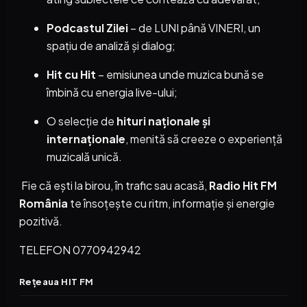
Podcastul Zilei
– de LUNI până VINERI, un
spațiu de analiză și dialog;
Hit cu Hit
– emisiunea unde muzica bună se
îmbină cu energia live-ului;
O selecție de
hituri naționale și
internaționale
, menită să creeze o experiență
muzicală unică.
Fie că ești la birou, în trafic sau acasă,
Radio Hit FM
România
te însoțește cu ritm, informație și energie
pozitivă.
TELEFON 0770942942
Rețeaua HIT FM