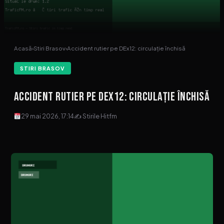
Acasă
›
Stiri Brasov
›
Accident rutier pe DEx12: circulație închisă
STIRI BRASOV
Accident rutier pe DEx12: circulație închisă
29 mai 2026, 17:14
✍ Stirile Hitfm