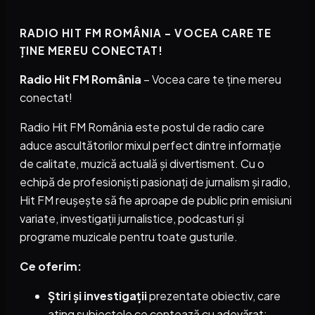
RADIO HIT FM ROMÂNIA – VOCEA CARE TE
ȚINE MEREU CONECTAT!
Radio Hit FM România
– Vocea care te ține mereu
conectat!
Radio Hit FM România este postul de radio care
aduce ascultătorilor mixul perfect dintre informație
de calitate, muzică actuală și divertisment. Cu o
echipă de profesioniști pasionați de jurnalism și radio,
Hit FM reușește să fie aproape de public prin emisiuni
variate, investigații jurnalistice, podcasturi și
programe muzicale pentru toate gusturile.
Ce oferim:
Știri și investigații
prezentate obiectiv, care
ating subiectele ce contează cu adevărat;