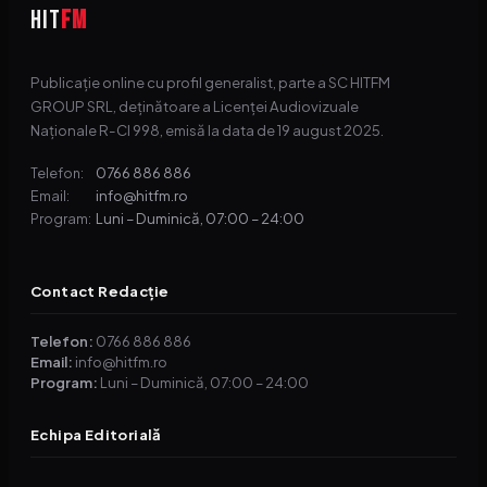
HIT
FM
Publicație online cu profil generalist, parte a SC HITFM
GROUP SRL, deținătoare a Licenței Audiovizuale
Naționale R-CI 998, emisă la data de 19 august 2025.
0766 886 886
Telefon:
info@hitfm.ro
Email:
Luni – Duminică, 07:00 – 24:00
Program:
Contact Redacție
Telefon:
0766 886 886
Email:
info@hitfm.ro
Program:
Luni – Duminică, 07:00 – 24:00
Echipa Editorială