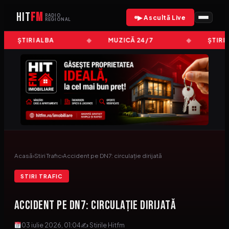
HIT
FM
RADIO
▶ Ascultă Live
REGIONAL
ȘTIRI ALBA
MUZICĂ 24/7
ȘTIRI
Acasă
›
Stiri Trafic
›
Accident pe DN7: circulație dirijată
STIRI TRAFIC
Accident pe DN7: circulație dirijată
03 iulie 2026, 01:04
✍ Stirile Hitfm