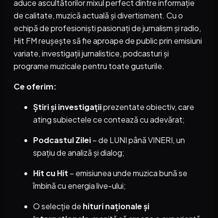
aduce ascultătorilor mixul perfect dintre informație
de calitate, muzică actuală și divertisment. Cu o
echipă de profesioniști pasionați de jurnalism și radio,
Hit FM reușește să fie aproape de public prin emisiuni
variate, investigații jurnalistice, podcasturi și
programe muzicale pentru toate gusturile.
Ce oferim:
Știri și investigații
prezentate obiectiv, care
ating subiectele ce contează cu adevărat;
Podcastul Zilei
– de LUNI până VINERI, un
spațiu de analiză și dialog;
Hit cu Hit
– emisiunea unde muzica bună se
îmbină cu energia live-ului;
O selecție de
hituri naționale și