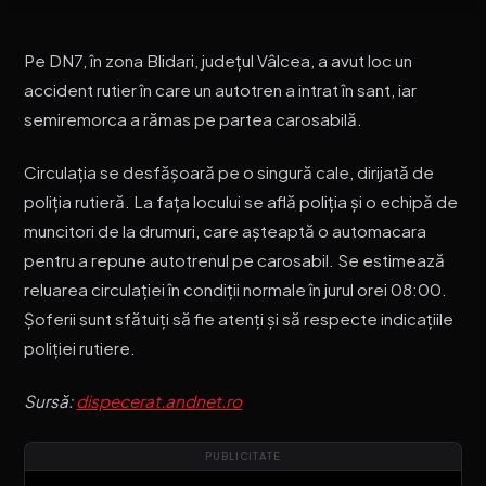
Pe DN7, în zona Blidari, județul Vâlcea, a avut loc un
accident rutier în care un autotren a intrat în sant, iar
semiremorca a rămas pe partea carosabilă.
Circulația se desfășoară pe o singură cale, dirijată de
poliția rutieră. La fața locului se află poliția și o echipă de
muncitori de la drumuri, care așteaptă o automacara
pentru a repune autotrenul pe carosabil. Se estimează
reluarea circulației în condiții normale în jurul orei 08:00.
Șoferii sunt sfătuiți să fie atenți și să respecte indicațiile
poliției rutiere.
Sursă:
dispecerat.andnet.ro
PUBLICITATE