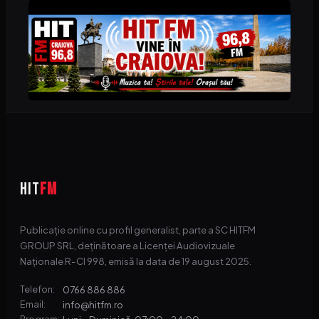
HIT
FM
Publicație online cu profil generalist, parte a SC HITFM
GROUP SRL, deținătoare a Licenței Audiovizuale
Naționale R-CI 998, emisă la data de 19 august 2025.
0766 886 886
Telefon:
info@hitfm.ro
Email: