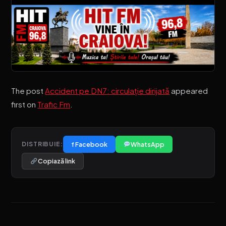
The post
Accident pe DN7: circulație dirijată
appeared
first on
Trafic Fm
.
f Facebook
WhatsApp
DISTRIBUIE:
Copiază link