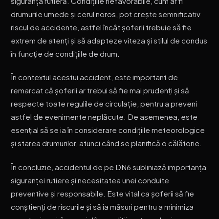
siguranța rutieră. Condițiile nefavorabile, cum ar fi
drumurile umede și cerul noros, pot crește semnificativ
riscul de accidente, astfel încât șoferii trebuie să fie
extrem de atenți și să adapteze viteza și stilul de condus
în funcție de condițiile de drum.
În contextul acestui accident, este important de
remarcat că șoferii ar trebui să fie mai prudenți și să
respecte toate regulile de circulație, pentru a preveni
astfel de evenimente neplăcute. De asemenea, este
esențial să se ia în considerare condițiile meteorologice
și starea drumurilor, atunci când se planifică o călătorie.
În concluzie, accidentul de pe DN6 subliniază importanța
siguranței rutiere și necesitatea unei conduite
preventive și responsabile. Este vital ca șoferii să fie
conștienți de riscurile și să ia măsuri pentru a minimiza