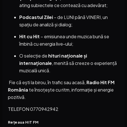
ating subiectele ce contează cu adevărat;
Podcastul Zilei
– de LUNI până VINERI, un
spațiu de analiză și dialog;
Hit cu Hit
– emisiunea unde muzica bună se
îmbină cu energia live-ului;
O selecție de
hituri naționale și
internaționale
, menită să creeze o experiență
muzicală unică.
Fie că ești la birou, în trafic sau acasă,
Radio Hit FM
România
te însoțește cu ritm, informație și energie
pozitivă.
TELEFON 0770942942
Rețeaua HIT FM