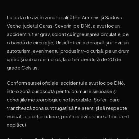
La data de azi, în zona localităților Armenis și Sadova
Veche, județul Caraș-Severin, pe DN6, a avut loc un
accident rutier grav, soldat cu îngreunarea circulației pe
o bandă de circulație. Un autotren a derapat și a lovit un
autoturism, evenimentul produs într-o curbă, pe un drum
umed și sub un cer noros, la o temperatură de 20 de
grade Celsius.
Conform sursei oficiale, accidentul a avut loc pe DN6,
într-o zonă cunoscută pentru drumurile sinuoase și
condițiile meteorologice nefavorabile. Șoferii care
tranzitează zona sunt rugați să fie atenți și să respecte
indicațiile poliției rutiere, pentru a evita orice alt incident
neplăcut.