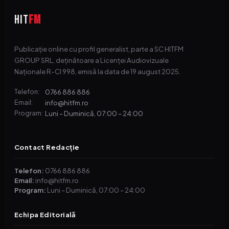
HIT
FM
Publicație online cu profil generalist, parte a SC HITFM
GROUP SRL, deținătoare a Licenței Audiovizuale
Naționale R-CI 998, emisă la data de 19 august 2025.
0766 886 886
Telefon:
info@hitfm.ro
Email:
Luni – Duminică, 07:00 – 24:00
Program:
Contact Redacție
Telefon:
0766 886 886
Email:
info@hitfm.ro
Program:
Luni – Duminică, 07:00 – 24:00
Echipa Editorială