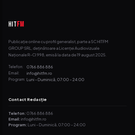
HIT
FM
Publicație online cu profil generalist, parte a SC HITFM
GROUP SRL, deținătoare a Licenței Audiovizuale
Naționale R-CI 998, emisă la data de 19 august 2025.
0766 886 886
Telefon:
info@hitfm.ro
Email:
Luni – Duminică, 07:00 – 24:00
Program:
Contact Redacție
Telefon:
0766 886 886
Email:
info@hitfm.ro
Program:
Luni – Duminică, 07:00 – 24:00