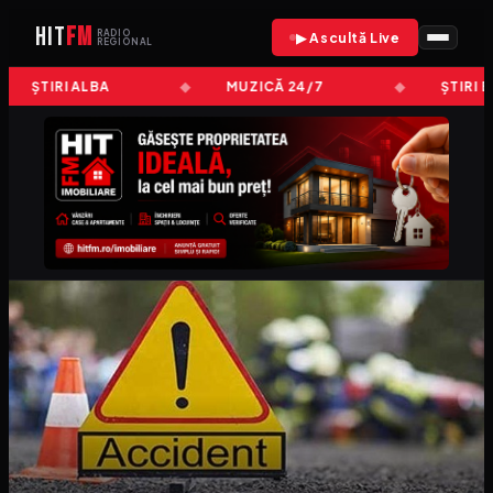
HIT
FM
RADIO
▶ Ascultă Live
REGIONAL
ȘTIRI ALBA
MUZICĂ 24/7
ȘTIRI 