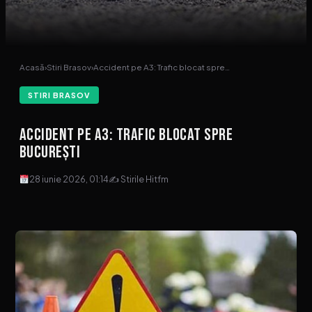
Acasă
›
Stiri Brasov
›
Accident pe A3: Trafic blocat spre…
STIRI BRASOV
Accident pe A3: Trafic blocat spre
București
28 iunie 2026, 01:14
✍ Stirile Hitfm