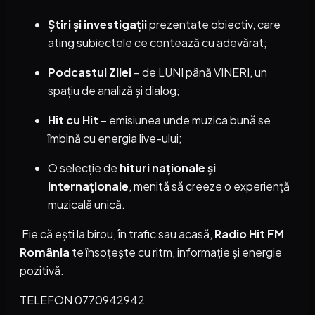
Știri și investigații
prezentate obiectiv, care
ating subiectele ce contează cu adevărat;
Podcastul Zilei
– de LUNI până VINERI, un
spațiu de analiză și dialog;
Hit cu Hit
– emisiunea unde muzica bună se
îmbină cu energia live-ului;
O selecție de
hituri naționale și
internaționale
, menită să creeze o experiență
muzicală unică.
Fie că ești la birou, în trafic sau acasă,
Radio Hit FM
România
te însoțește cu ritm, informație și energie
pozitivă.
TELEFON 0770942942