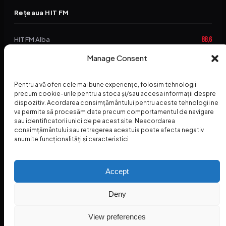
Rețeaua HIT FM
88,6
HIT FM Alba
Manage Consent
94,2
HIT FM Brașov
89,5
HIT FM Harghita
Pentru a vă oferi cele mai bune experiențe, folosim tehnologii
precum cookie-urile pentru a stoca și/sau accesa informații despre
94,3
HIT FM Abrud
dispozitiv. Acordarea consimțământului pentru aceste tehnologii ne
va permite să procesăm date precum comportamentul de navigare
95,1
HIT FM Horezu
sau identificatorii unici de pe acest site. Neacordarea
consimțământului sau retragerea acestuia poate afecta negativ
88,2
HIT FM Nehoiu
anumite funcționalități și caracteristici
96,8
HIT FM Dolj
Accept
Deny
© 2026 Radio Hit FM — SC HITFM GROUP SRL
Home
Termeni și Condiții – Premii
Contact
INSPECTORUL HIT
HIT PODCAST
View preferences