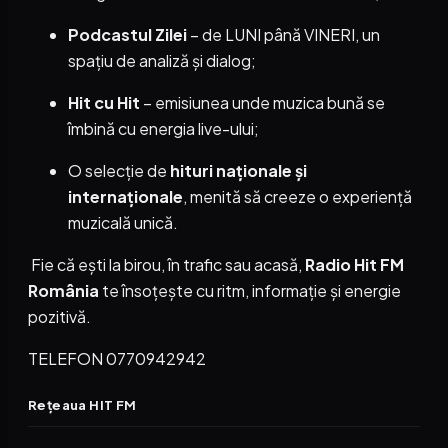
Podcastul Zilei
– de LUNI până VINERI, un
spațiu de analiză și dialog;
Hit cu Hit
– emisiunea unde muzica bună se
îmbină cu energia live-ului;
O selecție de
hituri naționale și
internaționale
, menită să creeze o experiență
muzicală unică.
Fie că ești la birou, în trafic sau acasă,
Radio Hit FM
România
te însoțește cu ritm, informație și energie
pozitivă.
TELEFON 0770942942
Rețeaua HIT FM