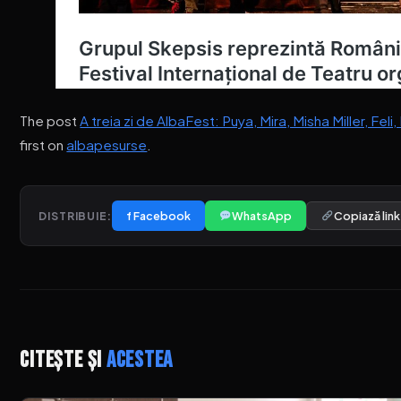
The post
A treia zi de AlbaFest: Puya, Mira, Misha Miller, Feli
first on
albapesurse
.
f Facebook
WhatsApp
Copiază link
DISTRIBUIE:
Citește și
acestea