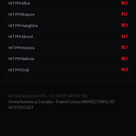
88,6
HIT FM Alba
94,2
HIT FM Brașov
89,5
HIT FM Harghita
94,3
HIT FM Abrud
95,1
HIT FM Horezu
88,2
HIT FM Nehoiu
96,8
HIT FM Dolj
© 2026 Radio Hit FM — SC HITFM GROUP SRL
Home
Termeni și Condiții – Premii
Contact
INSPECTORUL HIT
HIT PODCAST