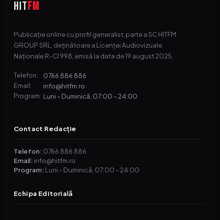
HIT
FM
Publicație online cu profil generalist, parte a SC HITFM
GROUP SRL, deținătoare a Licenței Audiovizuale
Naționale R-CI 998, emisă la data de 19 august 2025.
0766 886 886
Telefon:
info@hitfm.ro
Email:
Luni – Duminică, 07:00 – 24:00
Program:
Contact Redacție
Telefon:
0766 886 886
Email:
info@hitfm.ro
Program:
Luni – Duminică, 07:00 – 24:00
Echipa Editorială