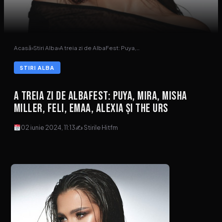
Acasă
›
Stiri Alba
›
A treia zi de AlbaFest: Puya,…
STIRI ALBA
A treia zi de AlbaFest: Puya, Mira, Misha
Miller, Feli, EMAA, Alexia și The Urs
02 iunie 2024, 11:13
✍ Stirile Hitfm